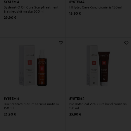
SYSTEM 4
SYSTEM 4
System4 O Oil Cure ScalpTreatment
H Hydro Care Kondicionieris 150 ml
ārstnieciskā maska ​​500 ml
Original Price
19,90 €
Original Price
29,90 €
SYSTEM 4
SYSTEM 4
Bio Botanical Serum serums matiem
Bio Botanical Vital Cure kondicionieris
150 ml
150 ml
Original Price
Original Price
23,90 €
23,90 €