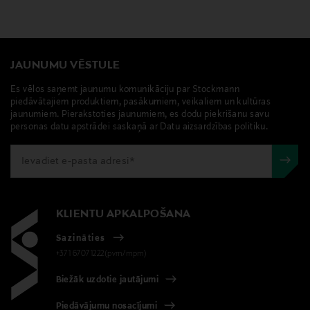
JAUNUMU VĒSTULE
Es vēlos saņemt jaunumu komunikāciju par Stockmann
piedāvātajiem produktiem, pasākumiem, veikaliem un kultūras
jaunumiem. Pierakstoties jaunumiem, es dodu piekrišanu savu
personas datu apstrādei saskaņā ar Datu aizsardzības politiku.
KLIENTU APKALPOŠANA
Sazināties
+371 67071222(pvm/mpm)
Biežāk uzdotie jautājumi
Piedāvājumu nosacījumi