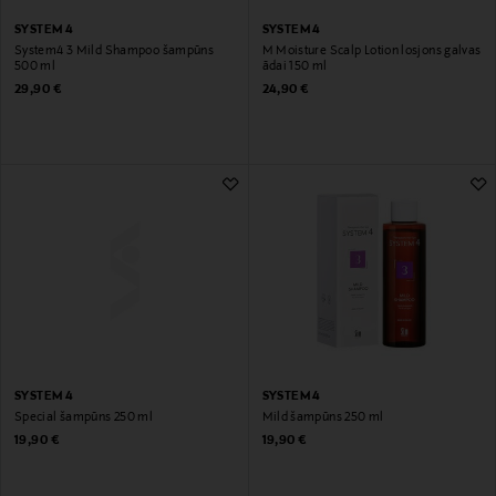
SYSTEM 4
SYSTEM 4
System4 3 Mild Shampoo šampūns
M Moisture Scalp Lotion losjons galvas
500 ml
ādai 150 ml
Original Price
Original Price
29,90 €
24,90 €
SYSTEM 4
SYSTEM 4
Mild šampūns 250 ml
Special šampūns 250 ml
Original Price
Original Price
19,90 €
19,90 €