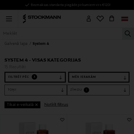
Bezmaksas standarta piegāde pirkumiem virs €120!
Menu
la
Galvenā lapa
System 4
VISAS PRECES
SIEVIETĒM
VĪRIEŠIEM
BĒRNIEM
MĀJAI
SYSTEM 4 - VISAS KATEGORIJAS
15 Rezultāti
FILTRĒT PĒC
3
TOŅI
ZĪMOLI
1
Notīrīt filtrus
Tikai e-veikalā
15 Rezultāti