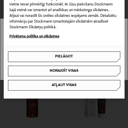
vietne nevar pilnvērtīgi funkcionēt. Ar Jūsu piekrišanu Stockmann
šajā vietnē var izmantot arī analītikas un mārketinga sīkdatnes.
Atļaut vai noraidīt šīs izvēles sīkdatnes iespējams zemāk. Detalizētu
informāciju par Stockmann izmantotajām sīkdatnēm atradīsiet
Stockmann Sīkdatņu politikā.
Stockmann nav pieejams tavā valstī.
SYSTEM 4
SYSTEM 4
Privātuma politika un sīkdatnes
O Oil Cure Scalp Treatment
System4 4 Shale Oil Shampoo
Delivery is not available in your Country.
eksfoliējoša maska galvas ādai 150 ml
šampūns 500 ml
Original Price
Original Price
19,90 €
29,90 €
PIELĀGOT
I UNDERSTAND
NORAIDĪT VISAS
ATĻAUT VISAS