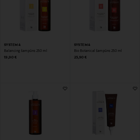
SYSTEM 4
SYSTEM 4
Balancing šampūns 250 ml
Bio Botanical šampūns 250 ml
Original Price
Original Price
19,90 €
23,90 €