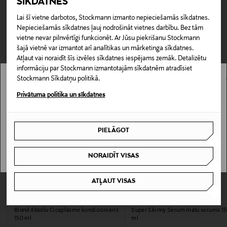
SĪKDATNES
rada apstākļus veselīgu matu augšanai galvas ādā.
Preces iespējams atgriezt 30 dienu laikā no pasūtījuma
Lai šī vietne darbotos, Stockmann izmanto nepieciešamās sīkdatnes.
Piegāde uz saņemšanas punktu
saņemšanas brīža. Atgriešana ir bezmaksas, un par to nav
Nepieciešamās sīkdatnes ļauj nodrošināt vietnes darbību. Bez tām
0,00 € – 4,90 €
Produkta numurs
jāpaziņo iepriekš. Veselības un higiēnas apsvērumu dēļ
vietne nevar pilnvērtīgi funkcionēt. Ar Jūsu piekrišanu Stockmann
CITI KLIENTI SKATĪJĀS ARĪ
nedrīkst atdot atpakaļ aizzīmogotas preces, ja to zīmogs ir
160508347
šajā vietnē var izmantot arī analītikas un mārketinga sīkdatnes.
atvērts. Aizzīmogotiem kosmētikas un dabiskiem līdzekļiem,
Atļaut vai noraidīt šīs izvēles sīkdatnes iespējams zemāk. Detalizētu
informāciju par Stockmann izmantotajām sīkdatnēm atradīsiet
kas tiek atdoti atpakaļ, ir jābūt to sākotnējā neatvērtajā
Īpašības
Stockmann Sīkdatņu politikā.
iepakojumā.
Stockmann nav pieejams tavā valstī.
Pudele ir izgatavota no 100% pārstrādātas plastmasas.
Privātuma politika un sīkdatnes
PREČU ATGRIEŠANAS POLITIKA
Delivery is not available in your Country.
Iepakojuma izmērs
150 ml
PIELĀGOT
I UNDERSTAND
Tekstūra
NORAIDĪT VISAS
Vegāns
ATĻAUT VISAS
Produktu līnija
KERASTASE
PAUL MITCHELL
Blond Absolu Cicaplasme kondicionieris
Super Skinny Serum matu serums 1
System 4
150 ml
ml