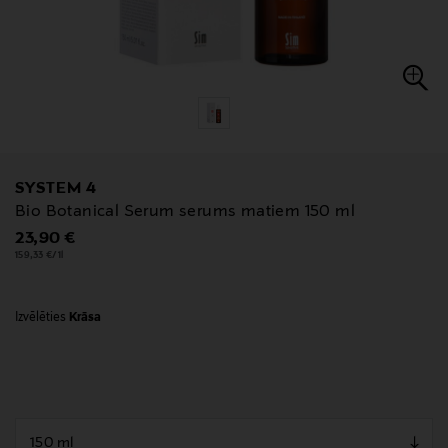
SYSTEM 4
Bio Botanical Serum serums matiem 150 ml
Original Price
23,90 €
159,33 €/1l
Izvēlēties
Krāsa
null