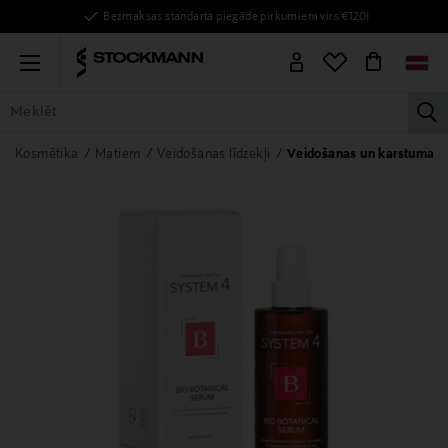
Bezmaksas standarta piegāde pirkumiem virs €120!
Menu
la
VISAS PRECES
SIEVIETĒM
VĪRIEŠIEM
BĒRNIEM
MĀJAI
Kosmētika
Matiem
Veidošanas līdzekļi
Veidošanas un karstuma aiz