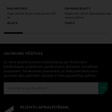
Acid, Helianthus Annuus Seed Oil, Tocopherol,
Pantolactone, Citric Acid.
PAUL MITCHELL
IDA WARG BEAUTY
Super Skinny Serum matu serums 150
Repair Hair Serum atjaunojošs matu
ml
serums 100 ml
Ražotāja daļas numurs
Original Price
Original Price
26,60 €
13,90 €
6417150024451
Ražotājs
Sim Finland Oy
JAUNUMU VĒSTULE
Ražotāja adrese
Es vēlos saņemt jaunumu komunikāciju par Stockmann
piedāvātajiem produktiem, pasākumiem, veikaliem un kultūras
Sim Finland Oy, Hiitintie 4, 33400 Tampere, Finland
jaunumiem. Pierakstoties jaunumiem, es dodu piekrišanu savu
personas datu apstrādei saskaņā ar Datu aizsardzības politiku.
Digitālā adrese
asiakaspalvelu@sim.fi
Atslēgvārdi
KLIENTU APKALPOŠANA
ārstēšanas šķidrums, ārstniecības sprejs, bio