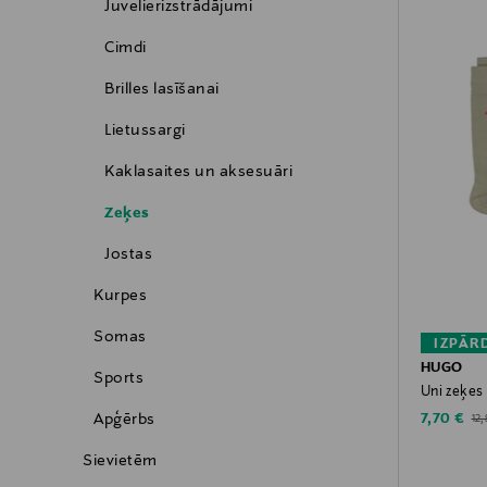
Juvelierizstrādājumi
Cimdi
Brilles lasīšanai
Lietussargi
Kaklasaites un aksesuāri
Zeķes
Jostas
Kurpes
Somas
IZPĀR
HUGO
Sports
Uni zeķes 
Discounte
Apģērbs
Ori
7,70 €
12,
Sievietēm