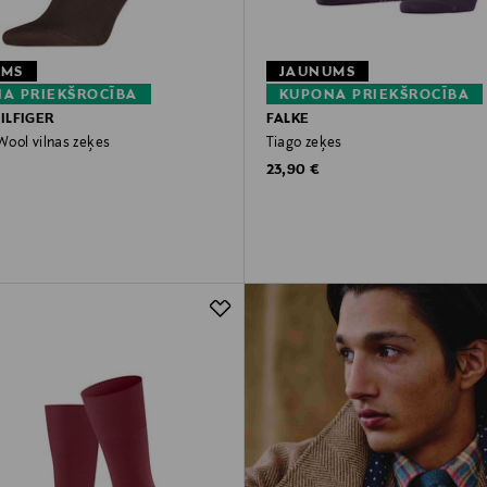
UMS
JAUNUMS
A PRIEKŠROCĪBA
KUPONA PRIEKŠROCĪBA
ILFIGER
FALKE
ool vilnas zeķes
Tiago zeķes
rice
Original Price
23,90 €