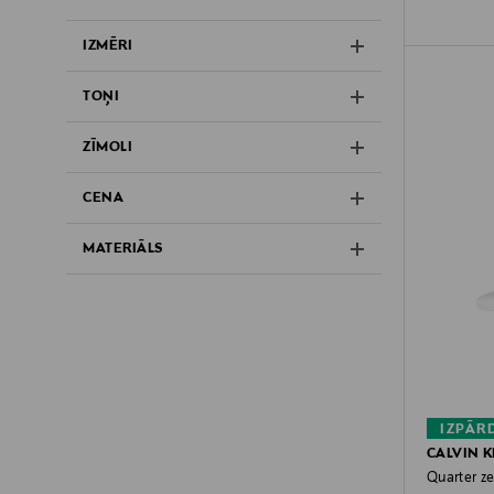
IZMĒRI
TOŅI
ZĪMOLI
CENA
MATERIĀLS
IZPĀR
CALVIN K
Quarter ze