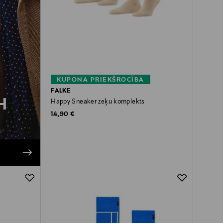
KUPONA PRIEKŠROCĪBA
FALKE
H
Happy Sneaker zeķu komplekts
Original Price
14,90 €