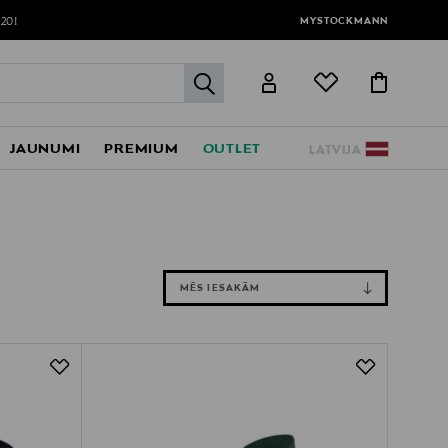
MYSTOCKMANN
120!
label.header.go
JAUNUMI
PREMIUM
OUTLET
LATVIJA
MĒS IESAKĀM