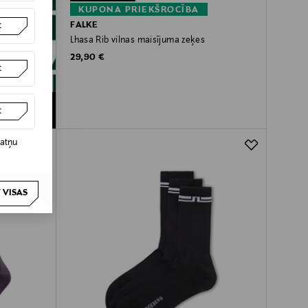
KUPONA PRIEKŠROCĪBA
FALKE
t
Lhasa Rib vilnas maisījuma zeķes
Original Price
29,90 €
t
t
datņu
 VISAS