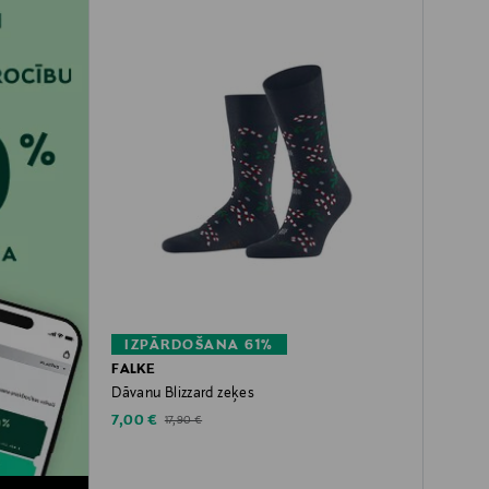
IZPĀRDOŠANA 61%
FALKE
Dāvanu Blizzard zeķes
Discounted Price
Original Price
7,00 €
17,90 €