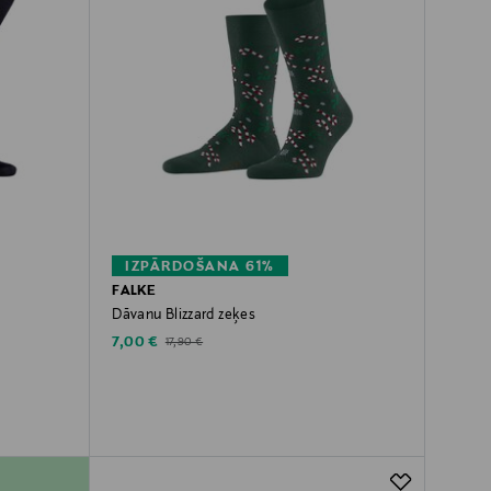
IZPĀRDOŠANA 61%
FALKE
Dāvanu Blizzard zeķes
Discounted Price
Original Price
7,00 €
17,90 €