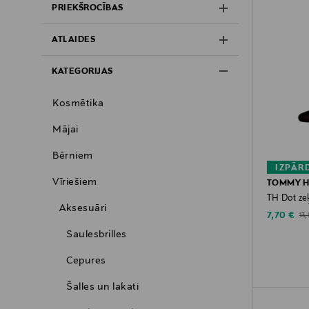
PRIEKŠROCĪBAS
ATLAIDES
KATEGORIJAS
Kosmētika
Mājai
Bērniem
IZPĀR
Vīriešiem
TOMMY H
TH Dot ze
Aksesuāri
Discounte
Ori
7,70 €
13
Saulesbrilles
Cepures
Šalles un lakati