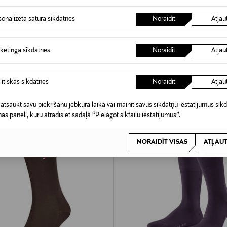
A PRIEKŠROCĪBA
sonalizēta satura sīkdatnes
Noraidīt
Atļau
ķes
rice
ketinga sīkdatnes
Noraidīt
Atļau
MODE -20%
lītiskās sīkdatnes
Noraidīt
Atļau
 atsaukt savu piekrišanu jebkurā laikā vai mainīt savus sīkdatņu iestatījumus sīk
nas panelī, kuru atradīsiet sadaļā “Pielāgot sīkfailu iestatījumus”.
NORAIDĪT VISAS
ATĻAUT