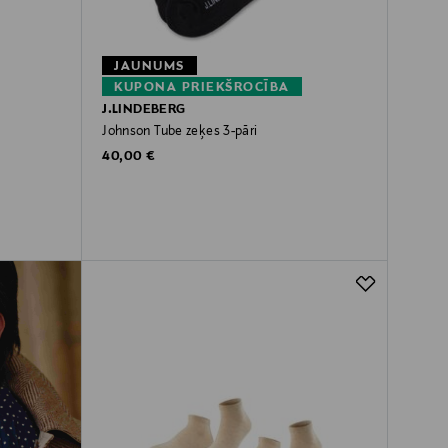
JAUNUMS
KUPONA PRIEKŠROCĪBA
J.LINDEBERG
Johnson Tube zeķes 3-pāri
Original Price
40,00 €