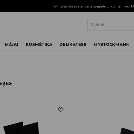
Bezmaksas standarta piegāde pirkumiem virs €
MĀJAI
KOSMĒTIKA
DELIKATESS
MYSTOCKMANN
ZEĶES