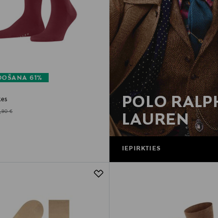
DOŠANA 61%
POLO RALP
ķes
d Price
iginal Price
,90 €
LAUREN
IEPIRKTIES