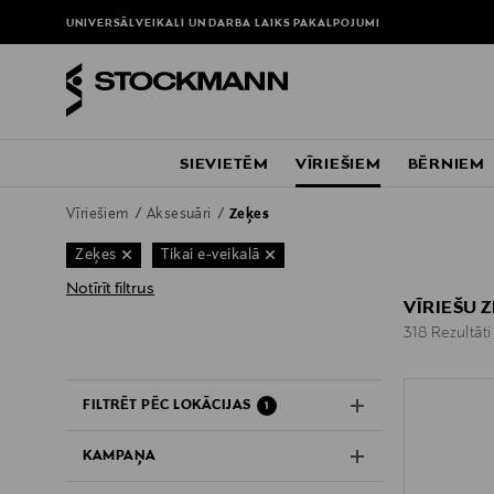
UNIVERSĀLVEIKALI UN DARBA LAIKS
PAKALPOJUMI
SIEVIETĒM
VĪRIEŠIEM
BĒRNIEM
Vīriešiem
Aksesuāri
Zeķes
Zeķes
Tikai e-veikalā
Notīrīt filtrus
VĪRIEŠU 
318 Rezultāti
318 Rezultāti
FILTRĒT PĒC LOKĀCIJAS
1
KAMPAŅA