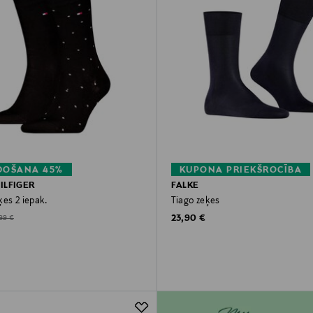
DOŠANA 45%
KUPONA PRIEKŠROCĪBA
ILFIGER
FALKE
ķes 2 iepak.
Tiago zeķes
Original Price
d Price
ginal Price
23,90 €
,99 €