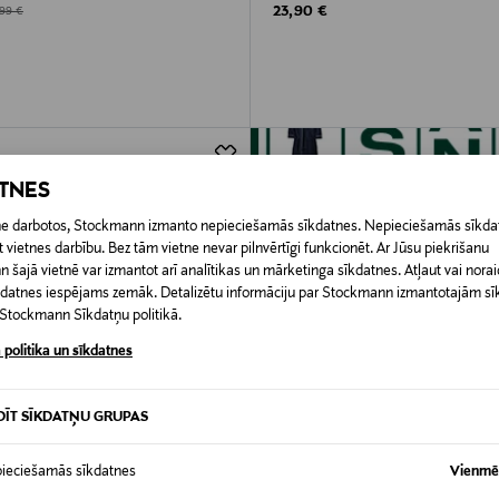
Original Price
d Price
ginal Price
23,90 €
,99 €
ATNES
etne darbotos, Stockmann izmanto nepieciešamās sīkdatnes. Nepieciešamās sīkdat
 vietnes darbību. Bez tām vietne nevar pilnvērtīgi funkcionēt. Ar Jūsu piekrišanu
šajā vietnē var izmantot arī analītikas un mārketinga sīkdatnes. Atļaut vai noraid
īkdatnes iespējams zemāk. Detalizētu informāciju par Stockmann izmantotajām s
t Stockmann Sīkdatņu politikā.
 politika un sīkdatnes
DĪT SĪKDATŅU GRUPAS
ieciešamās sīkdatnes
Vienmēr
UMS