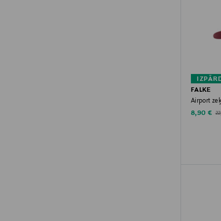
IZPĀR
FALKE
Airport ze
Discounte
Or
8,90 €
22