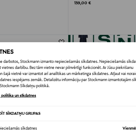
rice
Original Price
139,00 €
ATNES
etne darbotos, Stockmann izmanto nepieciešamās sīkdatnes. Nepieciešamās sīkdat
 vietnes darbību. Bez tām vietne nevar pilnvērtīgi funkcionēt. Ar Jūsu piekrišanu
šajā vietnē var izmantot arī analītikas un mārketinga sīkdatnes. Atļaut vai noraid
īkdatnes iespējams zemāk. Detalizētu informāciju par Stockmann izmantotajām s
t Stockmann Sīkdatņu politikā.
 politika un sīkdatnes
DĪT SĪKDATŅU GRUPAS
ieciešamās sīkdatnes
Vienmēr