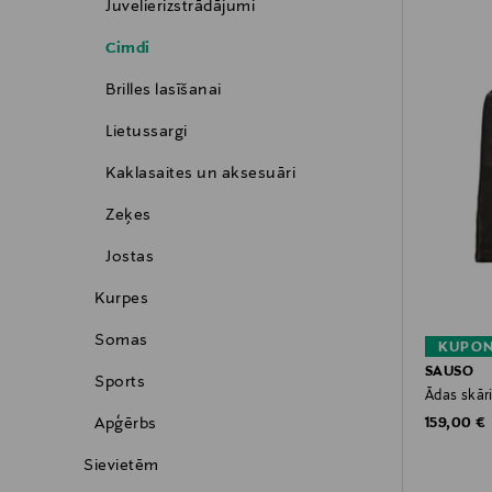
Juvelierizstrādājumi
Cimdi
Brilles lasīšanai
Lietussargi
Kaklasaites un aksesuāri
Zeķes
Jostas
Kurpes
Somas
KUPON
SAUSO
Sports
Ādas skār
Original P
Apģērbs
159,00 €
Sievietēm