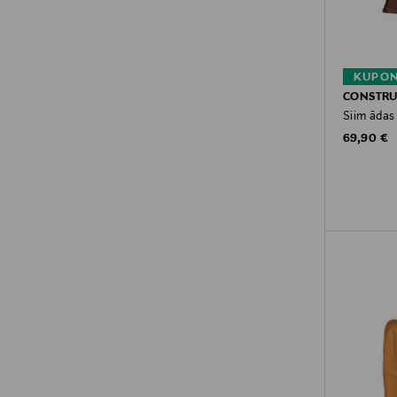
KUPON
CONSTR
Siim ādas
Original P
69,90 €