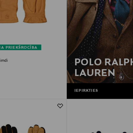
A PRIEKŠROCĪBA
POLO RALP
cimdi
rice
LAUREN
IEPIRKTIES