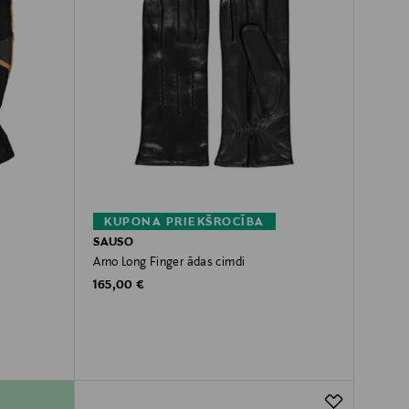
KUPONA PRIEKŠROCĪBA
SAUSO
Arno Long Finger ādas cimdi
Original Price
165,00 €