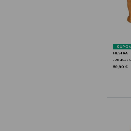
KUPON
HESTRA
Jon ādas 
Original P
59,90 €