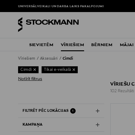
UNIVERSĀLVEIKALI UN DARBA LAIKS
PAKALPOJUMI
SIEVIETĒM
VĪRIEŠIEM
BĒRNIEM
MĀJAI
Vīriešiem
Aksesuāri
Cimdi
Cimdi
Tikai e-veikalā
Notīrīt filtrus
VĪRIEŠU 
102 Rezultāti
102 Rezultāti
FILTRĒT PĒC LOKĀCIJAS
1
KAMPAŅA