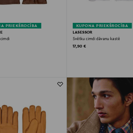
A PRIEKŠROCĪBA
KUPONA PRIEKŠROCĪBA
UE
LASESSOR
 cimdi
Svētku cimdi dāvanu kastē
rice
Original Price
17,90 €