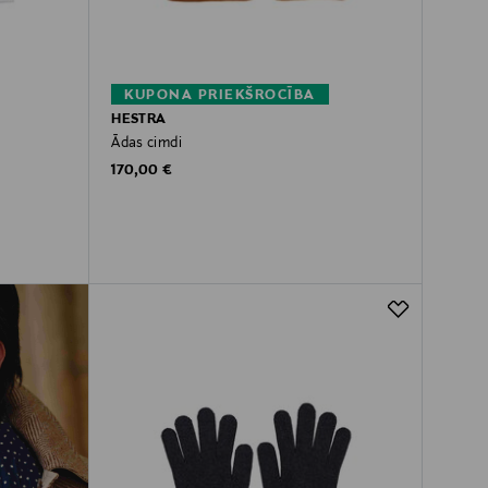
KUPONA PRIEKŠROCĪBA
HESTRA
Ādas cimdi
Original Price
170,00 €