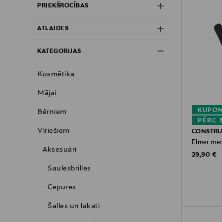
PRIEKŠROCĪBAS
ATLAIDES
KATEGORIJAS
Kosmētika
Mājai
KUPON
Bērniem
PĒRC 
Vīriešiem
CONSTR
Elmer mer
Aksesuāri
Original P
29,90 €
Saulesbrilles
Cepures
Šalles un lakati