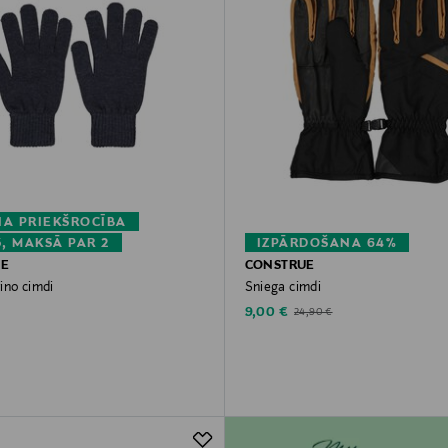
A PRIEKŠROCĪBA
3, MAKSĀ PAR 2
IZPĀRDOŠANA 64%
UE
CONSTRUE
ino cimdi
Sniega cimdi
rice
Discounted Price
Original Price
9,00 €
24,90 €