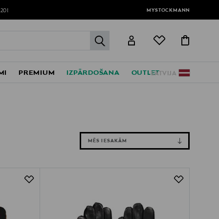
MYSTOCKMANN
120!
label.header.go
MI
PREMIUM
IZPĀRDOŠANA
OUTLET
LATVIJA
MĒS IESAKĀM