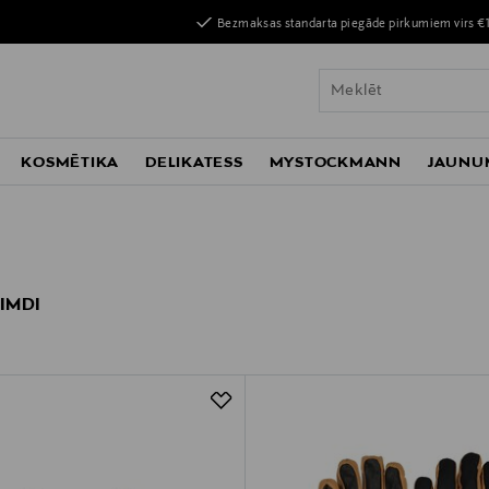
Bezmaksas standarta piegāde pirkumiem virs €
KOSMĒTIKA
DELIKATESS
MYSTOCKMANN
JAUNU
CIMDI