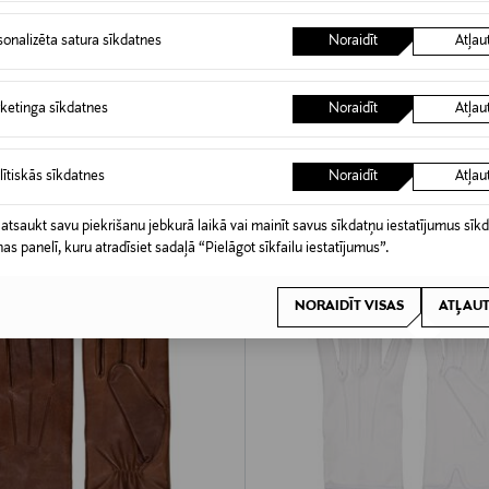
DOŠANA 63%
UE
sonalizēta satura sīkdatnes
Noraidīt
Atļau
ino cimdi
d Price
iginal Price
9,90 €
ketinga sīkdatnes
Noraidīt
Atļau
MODE -20%
lītiskās sīkdatnes
Noraidīt
Atļau
 atsaukt savu piekrišanu jebkurā laikā vai mainīt savus sīkdatņu iestatījumus sīk
nas panelī, kuru atradīsiet sadaļā “Pielāgot sīkfailu iestatījumus”.
NORAIDĪT VISAS
ATĻAUT