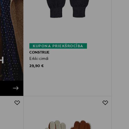
KUPONA PRIEKŠROCĪBA
CONSTRUE
H
Erkki cimdi
Original Price
29,90 €