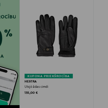
KUPONA PRIEKŠROCĪBA
HESTRA
Utsjö ādas cimdi
Original Price
135,00 €