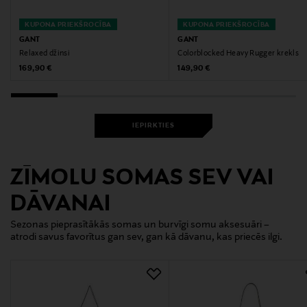
KUPONA PRIEKŠROCĪBA
KUPONA PRIEKŠROCĪBA
GANT
GANT
Relaxed džinsi
Colorblocked Heavy Rugger krekls
Original Price
Original Price
169,90 €
149,90 €
IEPIRKTIES
ZĪMOLU SOMAS SEV VAI
DĀVANAI
Sezonas pieprasītākās somas un burvīgi somu aksesuāri –
atrodi savus favorītus gan sev, gan kā dāvanu, kas priecēs ilgi.