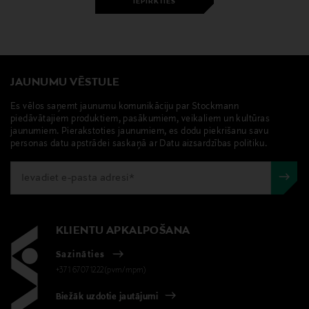
IEPIRKTIES
JAUNUMU VĒSTULE
Es vēlos saņemt jaunumu komunikāciju par Stockmann
piedāvātajiem produktiem, pasākumiem, veikaliem un kultūras
jaunumiem. Pierakstoties jaunumiem, es dodu piekrišanu savu
personas datu apstrādei saskaņā ar Datu aizsardzības politiku.
KLIENTU APKALPOŠANA
Sazināties
+371 67071222(pvm/mpm)
Biežāk uzdotie jautājumi