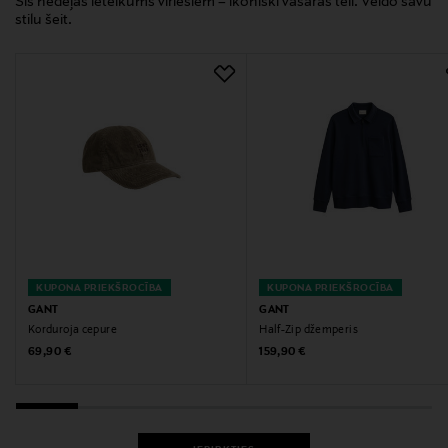
Šīs nedēļas ieteikums vīriešiem – ikoniski vasaras tēli. Veido savu
stilu šeit.
KUPONA PRIEKŠROCĪBA
KUPONA PRIEKŠROCĪBA
GANT
GANT
Korduroja cepure
Half-Zip džemperis
Original Price
Original Price
69,90 €
159,90 €