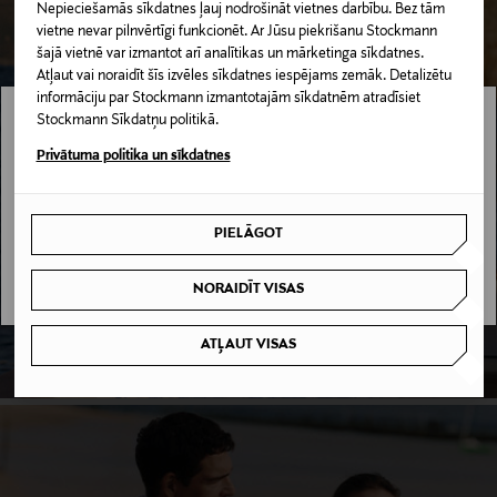
Nepieciešamās sīkdatnes ļauj nodrošināt vietnes darbību. Bez tām
vietne nevar pilnvērtīgi funkcionēt. Ar Jūsu piekrišanu Stockmann
šajā vietnē var izmantot arī analītikas un mārketinga sīkdatnes.
Atļaut vai noraidīt šīs izvēles sīkdatnes iespējams zemāk. Detalizētu
informāciju par Stockmann izmantotajām sīkdatnēm atradīsiet
Stockmann Sīkdatņu politikā.
Stockmann nav pieejams tavā valstī.
Privātuma politika un sīkdatnes
ANDIATA
Delivery is not available in your Country.
IEPIRKTIES
PIELĀGOT
I UNDERSTAND
NORAIDĪT VISAS
ATĻAUT VISAS