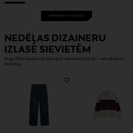
APSKATĪT KOLEKCIJU
NEDĒĻAS DIZAINERU
IZLASE SIEVIETĒM
Augstākās klases stili apkopoti vienuviet tieši tev – atrodi savus
favorītus.