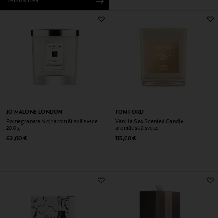
IEPIRKTIES
JO MALONE LONDON
TOM FORD
Pomegranate Noir aromātiskā svece
Vanilla Sex Scented Candle
200 g
aromātiskā svece
Original Price
Original Price
62,00 €
115,00 €