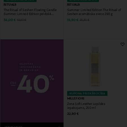
RITUALS
RITUALS
The Ritual of Seshen Floating Candle
Summer Limited Edition The Ritual of
Summer Limited Edition peldošā
Seshen aromātiska svece 290 g
aromātiskā svece
Discounted Price
Discounted Price
Original Price
Original Price
34,00 €
19,90 €
49,90 €
28,90 €
KUPONA PRIEKŠROCĪBA
MILLEFIORI
Zona Soft Leather uzpildes
iepakojums, 250 ml
Original Price
22,90 €