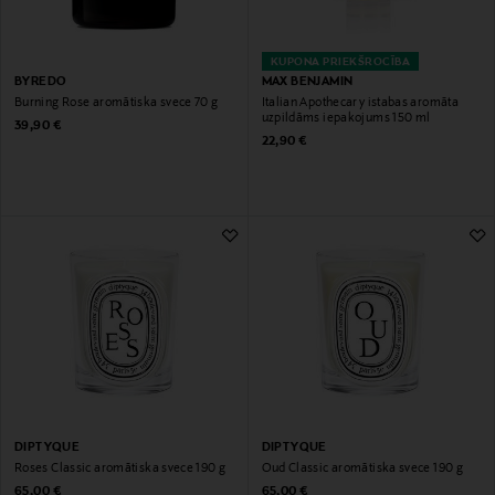
KUPONA PRIEKŠROCĪBA
BYREDO
MAX BENJAMIN
Burning Rose aromātiska svece 70 g
Italian Apothecary istabas aromāta
uzpildāms iepakojums 150 ml
Original Price
39,90 €
Original Price
22,90 €
DIPTYQUE
DIPTYQUE
Roses Classic aromātiska svece 190 g
Oud Classic aromātiska svece 190 g
Original Price
Original Price
65,00 €
65,00 €