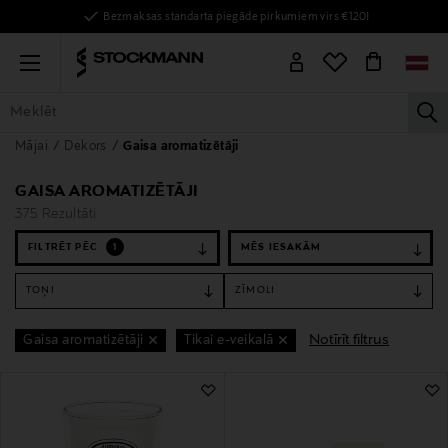
Bezmaksas standarta piegāde pirkumiem virs €120!
Menu
la
Mājai
Dekors
Gaisa aromatizētāji
VISAS PRECES
SIEVIETĒM
VĪRIEŠIEM
BĒRNIEM
MĀJAI
GAISA AROMATIZĒTĀJI
375 Rezultāti
FILTRĒT PĒC
1
TOŅI
ZĪMOLI
Notīrīt filtrus
Gaisa aromatizētāji
Tikai e-veikalā
375 Rezultāti