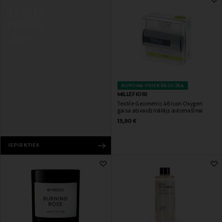
IITTALA
TEEMA
-20%
KUPONA PRIEKŠROCĪBA
MILLEFIORI
Textile Geometric 46 Icon Oxygen
gaisa atsvaidzinātājs automašīnai
Original Price
13,90 €
IEPIRKTIES