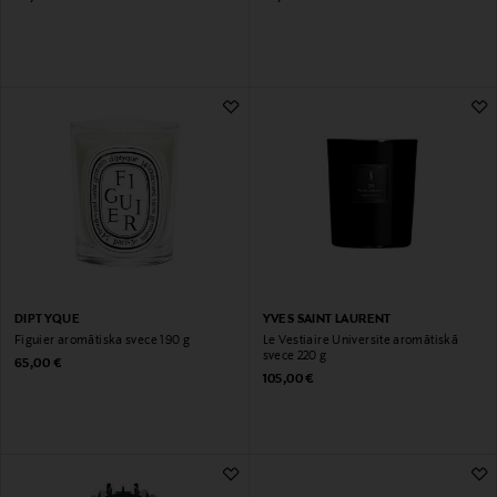
DIPTYQUE
YVES SAINT LAURENT
Figuier aromātiska svece 190 g
Le Vestiaire Universite aromātiskā
svece 220 g
Original Price
65,00 €
Original Price
105,00 €