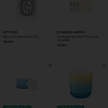
DIPTYQUE
JO MALONE LONDON
Baies aromātiskā svece 70 g
Scent Layering Travel Trio smaržu
komplekts
Original Price
38,00 €
Original Price
55,00 €
IZPĀRDOŠANA 32%
IZPĀRDOŠANA 31%