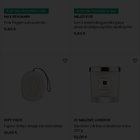
KUPONA PRIEKŠROCĪBA
KUPONA PRIEKŠROCĪBA
MAX BENJAMIN
MILLEFIORI
Pink Pepper auto aromāts
Icon Sandalo Bergamotto gaisa
atsvaidzinātāja uzpildes iepakojums
Original Price
11,90 €
Original Price
6,90 €
DIPTYQUE
JO MALONE LONDON
Figuier drēbju skapja atsvaidzinātājs
Blackberry & Bay aromātiskā svece
200 g
Original Price
55,00 €
Original Price
62,00 €