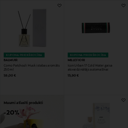
KUPONA PRIEKŠROCĪBA
KUPONA PRIEKŠROCĪBA
BALMUIR
MILLEFIORI
Como Patchouli Musk istabas aromāts
Icon Urban 17 Cold Water gaisa
250 ml
atsvaidzinātājs automašīnai
Original Price
Original Price
59,00 €
13,90 €
Muumi atlasīti produkti
-20%