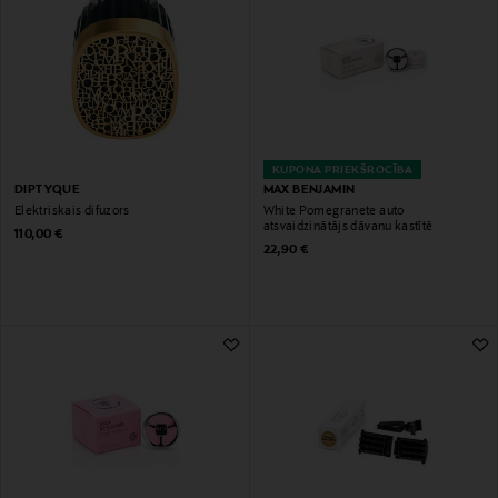
KUPONA PRIEKŠROCĪBA
DIPTYQUE
MAX BENJAMIN
Elektriskais difuzors
White Pomegranete auto
atsvaidzinātājs dāvanu kastītē
Original Price
110,00 €
Original Price
22,90 €