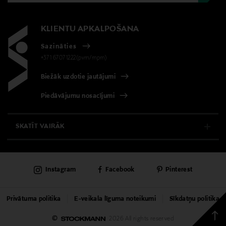
KLIENTU APKALPOŠANA
Sazināties
+371 67071222(pvm/mpm)
Biežāk uzdotie jautājumi
Piedāvājumu nosacījumi
SKATĪT VAIRĀK
E-VEIKALS
Instagram
Facebook
Pinterest
KLIENTU APKALPOŠANA
UNIVERSĀLVEIKALS
Privātuma politika
E-veikala līguma noteikumi
Sīkdatņu politika
Back
©
2026 All rights reserved
PAKALPOJUMI
to