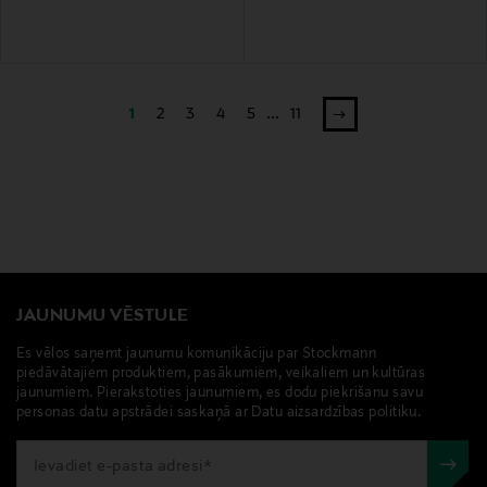
1
2
3
4
5
...
11
JAUNUMU VĒSTULE
Es vēlos saņemt jaunumu komunikāciju par Stockmann
piedāvātajiem produktiem, pasākumiem, veikaliem un kultūras
jaunumiem. Pierakstoties jaunumiem, es dodu piekrišanu savu
personas datu apstrādei saskaņā ar Datu aizsardzības politiku.