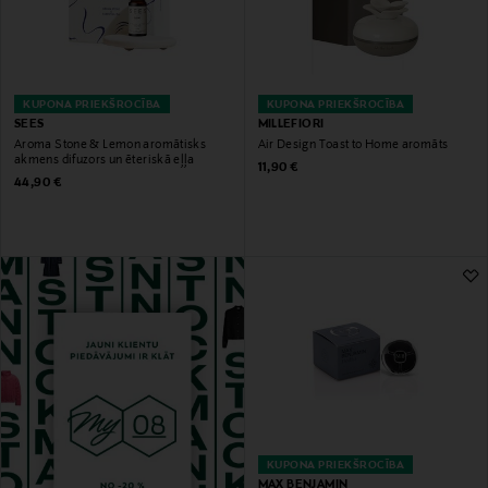
KUPONA PRIEKŠROCĪBA
KUPONA PRIEKŠROCĪBA
SEES
MILLEFIORI
Aroma Stone & Lemon aromātisks
Air Design Toast to Home aromāts
akmens difuzors un ēteriskā eļļa
Original Price
11,90 €
Original Price
44,90 €
KUPONA PRIEKŠROCĪBA
MAX BENJAMIN