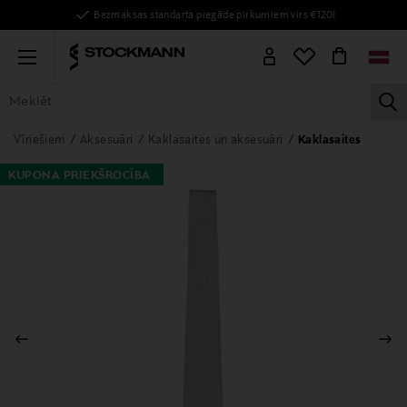
Bezmaksas standarta piegāde pirkumiem virs €120!
Menu
la
VISAS PRECES
SIEVIETĒM
VĪRIEŠIEM
BĒRNIEM
MĀJAI
Vīriešiem
Aksesuāri
Kaklasaites un aksesuāri
Kaklasaites
KUPONA PRIEKŠROCĪBA