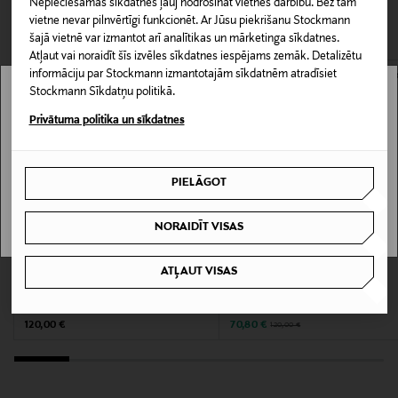
Nepieciešamās sīkdatnes ļauj nodrošināt vietnes darbību. Bez tām
CITI KLIENTI SKATĪJĀS ARĪ
Piegāde uz saņemšanas punktu
vietne nevar pilnvērtīgi funkcionēt. Ar Jūsu piekrišanu Stockmann
0,00 € – 4,90 €
Produkta numurs
šajā vietnē var izmantot arī analītikas un mārketinga sīkdatnes.
Atļaut vai noraidīt šīs izvēles sīkdatnes iespējams zemāk. Detalizētu
165724841
informāciju par Stockmann izmantotajām sīkdatnēm atradīsiet
Stockmann Sīkdatņu politikā.
Stockmann nav pieejams tavā valstī.
Materiāls
Privātuma politika un sīkdatnes
100% zīds
Delivery is not available in your Country.
Krāsa
PIELĀGOT
I UNDERSTAND
014 SILVER
NORAIDĪT VISAS
Izmērs
KUPONA PRIEKŠROCĪBA
IZPĀRDOŠANA 41%
ATĻAUT VISAS
One size
ETON
ETON
Medallion zīda kaklasaite
Geometric zīda kaklasaite
Original Price
Discounted Price
Original Price
120,00 €
70,80 €
120,00 €
Ražotājvalsts
ITĀLIJA