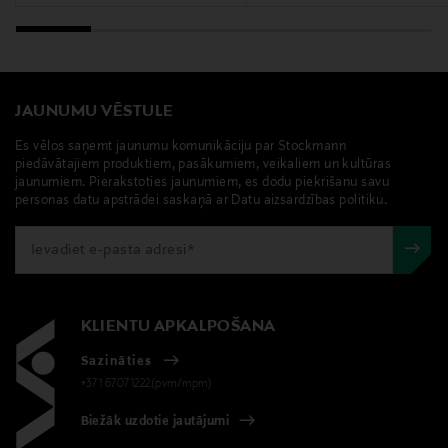
JAUNUMU VĒSTULE
Es vēlos saņemt jaunumu komunikāciju par Stockmann
piedāvātajiem produktiem, pasākumiem, veikaliem un kultūras
jaunumiem. Pierakstoties jaunumiem, es dodu piekrišanu savu
personas datu apstrādei saskaņā ar Datu aizsardzības politiku.
KLIENTU APKALPOŠANA
Sazināties
+371 67071222(pvm/mpm)
Biežāk uzdotie jautājumi