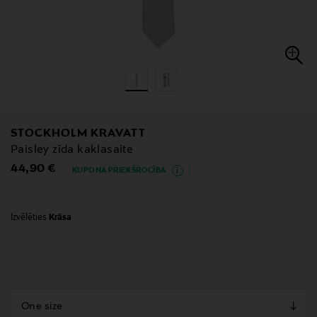
STOCKHOLM KRAVATT
Paisley zīda kaklasaite
Original Price
44,90 €
KUPONA PRIEKŠROCĪBA
Izvēlēties
Krāsa
null
null