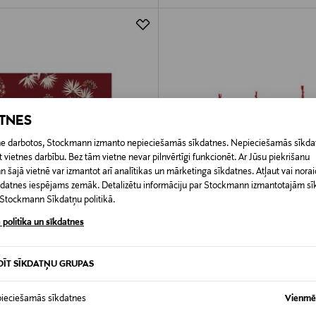
ATNES
etne darbotos, Stockmann izmanto nepieciešamās sīkdatnes. Nepieciešamās sīkdat
 vietnes darbību. Bez tām vietne nevar pilnvērtīgi funkcionēt. Ar Jūsu piekrišanu
šajā vietnē var izmantot arī analītikas un mārketinga sīkdatnes. Atļaut vai noraid
īkdatnes iespējams zemāk. Detalizētu informāciju par Stockmann izmantotajām s
t Stockmann Sīkdatņu politikā.
 politika un sīkdatnes
DOŠANA 69%
IZPĀRDOŠANA 66%
DĪT SĪKDATŅU GRUPAS
VILLEROY & BOCH
apīra salvetes 33 x 33 cm, 20 gab.
Toys Delight Coffee Christmas Zi
rotājumi 3 gab.
ieciešamās sīkdatnes
Vienmēr
d Price
ginal Price
50 €
Discounted Price
Original Price
17,00 €
49,90 €