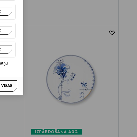
t
t
t
datņu
 VISAS
IZPĀRDOŠANA 40%