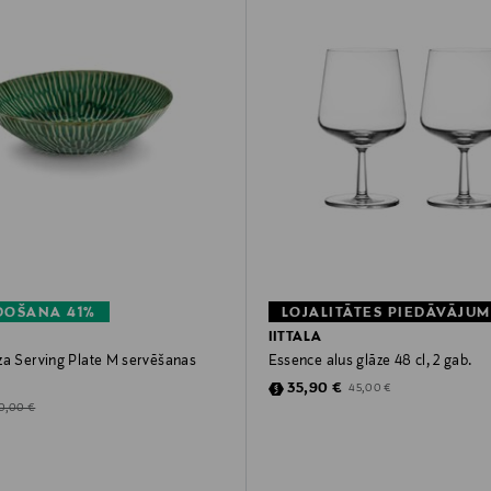
DOŠANA 41%
LOJALITĀTES PIEDĀVĀJUM
IITTALA
za Serving Plate M servēšanas
Essence alus glāze 48 cl, 2 gab.
Discounted Price
Original Price
35,90 €
45,00 €
d Price
riginal Price
0,00 €