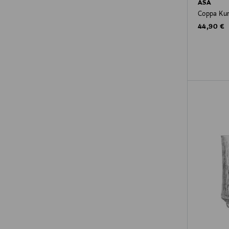
ASA
Coppa Kur
Original P
44,90 €