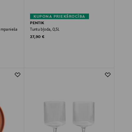
KUPONA PRIEKŠROCĪBA
PENTIK
ampanieša
Tuntu bļoda, 0,5L
Original Price
27,90 €