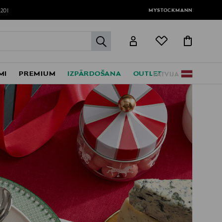
MYSTOCKMANN
120!
label.header.go
MI
PREMIUM
IZPĀRDOŠANA
OUTLET
LATVIJA