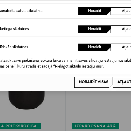
sonalizēta satura sīkdatnes
Noraidīt
Atļau
ketinga sīkdatnes
Noraidīt
Atļau
lītiskās sīkdatnes
Noraidīt
Atļau
 atsaukt savu piekrišanu jebkurā laikā vai mainīt savus sīkdatņu iestatījumus sīk
nas panelī, kuru atradīsiet sadaļā “Pielāgot sīkfailu iestatījumus”.
NORAIDĪT VISAS
ATĻAUT
A PRIEKŠROCĪBA
IZPĀRDOŠANA 43%