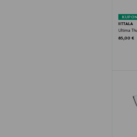
KUPON
IITTALA
Ultima Thu
Original P
85,00 €