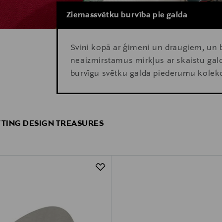
Ziemassvētku burvība pie galda
Svini kopā ar ģimeni un draugiem, un 
neaizmirstamus mirkļus ar skaistu ga
burvīgu svētku galda piederumu kolekc
TTING DESIGN TREASURES