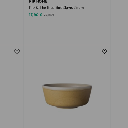
PIP HOME
Pip & The Blue Bird šķīvis 23 cm
Discounted Price
Original Price
17,90 €
29,95 €