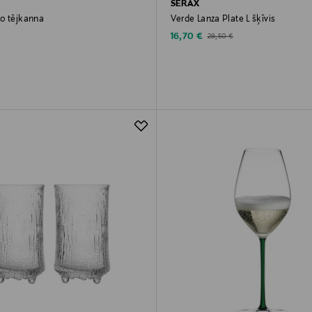
SERAX
o tējkanna
Verde Lanza Plate L šķīvis
rice
Discounted Price
Original Price
16,70 €
29,50 €