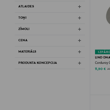
ATLAIDES
TOŅI
ZĪMOLI
CENA
MATERIĀLS
IZPĀR
LIND DN
Corduroy C
PRODUKTA KONCEPCIJA
Discounte
Or
11,90 €
2