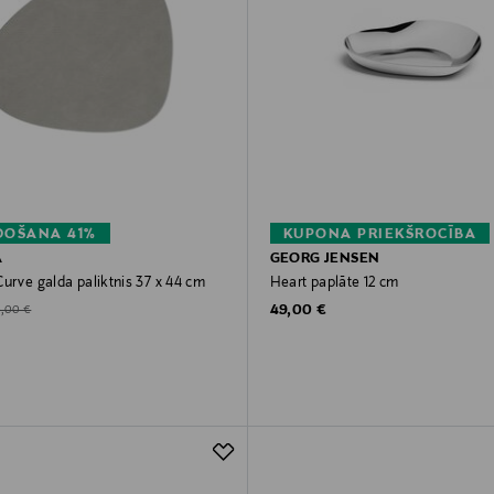
DOŠANA 41%
KUPONA PRIEKŠROCĪBA
A
GEORG JENSEN
urve galda paliktnis 37 x 44 cm
Heart paplāte 12 cm
Original Price
d Price
iginal Price
49,00 €
0,00 €