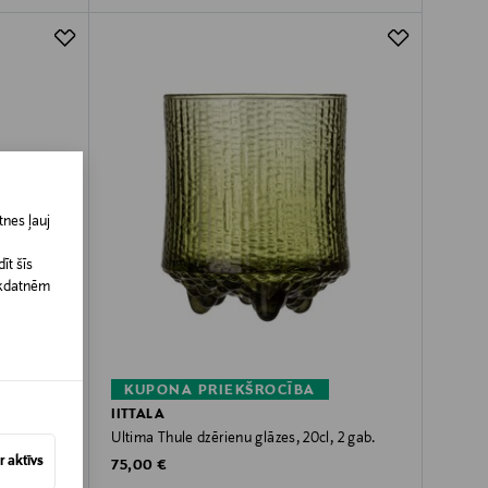
nes ļauj
īt šīs
īkdatnēm
KUPONA PRIEKŠROCĪBA
IITTALA
emassvētku
Ultima Thule dzērienu glāzes, 20cl, 2 gab.
 aktīvs
Original Price
75,00 €