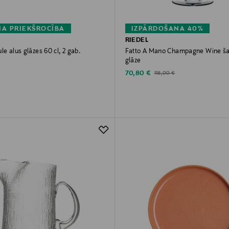
A PRIEKŠROCĪBA
IZPĀRDOŠANA 40%
RIEDEL
le alus glāzes 60 cl, 2 gab.
Fatto A Mano Champagne Wine š
glāze
rice
Discounted Price
Original Price
70,80 €
118,00 €