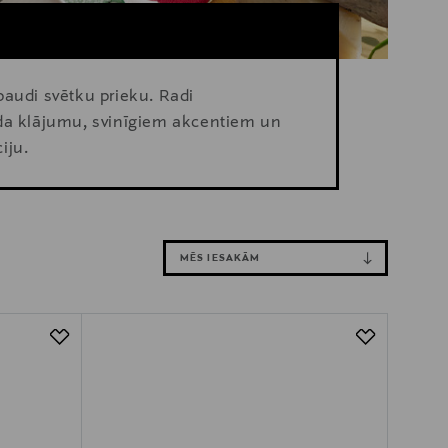
baudi svētku prieku. Radi
lda klājumu, svinīgiem akcentiem un
iju.
MĒS IESAKĀM