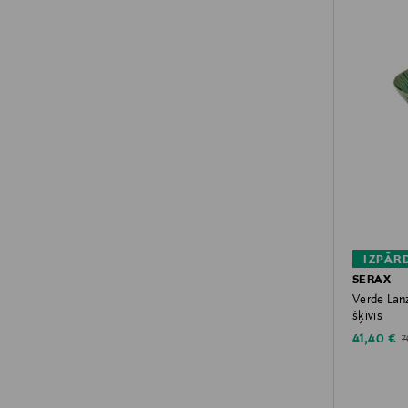
IZPĀR
SERAX
Verde Lan
šķīvis
Discounte
O
41,40 €
7