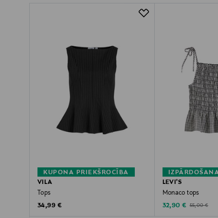
KUPONA PRIEKŠROCĪBA
IZPĀRDOŠAN
VILA
LEVI'S
Tops
Monaco tops
Original Price
Discounted Price
Original Pric
34,99 €
32,90 €
55,00 €