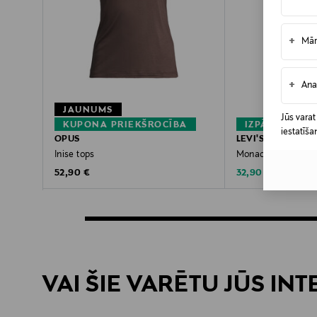
+
Mār
+
Ana
JAUNUMS
Jūs varat
KUPONA PRIEKŠROCĪBA
IZPĀRDOŠAN
iestatīša
OPUS
LEVI'S
Inise tops
Monaco tops
Original Price
Discounted Price
Original Pric
52,90 €
32,90 €
55,00 €
VAI ŠIE VARĒTU JŪS IN