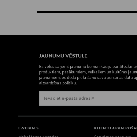
JAUNUMU VĒSTULE
Es vēlos saņemt jaunumu komunikāciju par Stockma
produktiem, pasākumiem, veikaliem un kultūras jaun
jaunumiem, es dodu piekrišanu savu personas datu a
aizsardzības politiku.
E-VEIKALS
KLIENTU APKALPOŠ