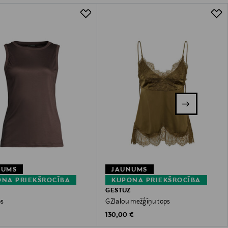
NUMS
JAUNUMS
NA PRIEKŠROCĪBA
KUPONA PRIEKŠROCĪBA
GESTUZ
ps
GZlalou mežģīņu tops
 Price
Original Price
€
130,00 €