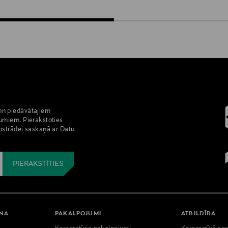
nn piedāvātajiem
umiem. Pierakstoties
pstrādei saskaņā ar Datu
ANA
PAKALPOJUMI
ATBILDĪBA