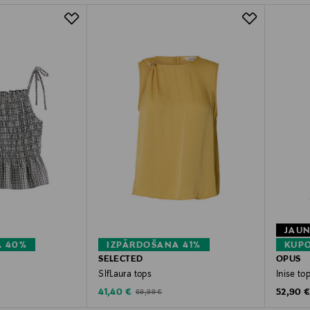
JAU
A 40%
IZPĀRDOŠANA 41%
KUPO
SELECTED
OPUS
SlfLaura tops
Inise to
Discounted Price
Original
e
Original Price
41,40 €
52,90 
69,99 €