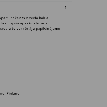
opam ir skaists V veida kakla
 uzliesmojoša apakšmala rada
 padara to par vērtīgu papildinājumu
oo, Finland