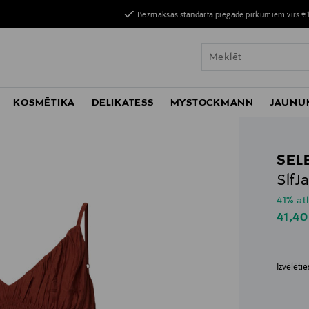
Bezmaksas standarta piegāde pirkumiem virs €
KOSMĒTIKA
DELIKATESS
MYSTOCKMANN
JAUNU
SEL
SlfJ
41% at
Disco
41,40
Izvēlēti