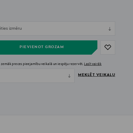
ull
ēties izmēru
ull
PIEVIENOT GROZAM
 zemāk preces pieejamību veikalā un iespēju rezervēt.
Lasīt vairāk
MEKLĒT VEIKALU