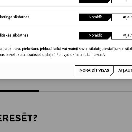
ketinga sīkdatnes
Noraidīt
Atļau
lītiskās sīkdatnes
Noraidīt
Atļau
 atsaukt savu piekrišanu jebkurā laikā vai mainīt savus sīkdatņu iestatījumus sīk
A 40%
IZPĀRDOŠANA 62%
IZPĀ
nas panelī, kuru atradīsiet sadaļā “Pielāgot sīkfailu iestatījumus”.
ANDIATA
GESTU
Armanda tops
Gzdorah
NORAIDĪT VISAS
ATĻAUT
Discounted Price
Discoun
e
Original Price
91,00 €
70,80 
240,00 €
TERESĒT?