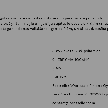
augstas kvalitātes un ērtas viskozes un pārstrādāta poliamīda. T
s piešķir tam vieglu un gaisīgu sajūtu. Ieloces pie krūtīm un
emērots gan ikdienas valkāšanai, gan ballītēm, un tā daudzpusība
80% viskoze, 20% poliamīds
CHERRY MAHOGANY
ĶĪNA
16101379
Bestseller Wholesale Finland Oy
Lars Sonckin Kaari 6, 02600 Esp
contact@bestseller.com