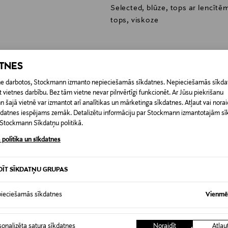
Selected, blūze, tops ar lencītēm
tops, viskoze
ATNES
etne darbotos, Stockmann izmanto nepieciešamās sīkdatnes. Nepieciešamās sīkdat
0,00 €
 vietnes darbību. Bez tām vietne nevar pilnvērtīgi funkcionēt. Ar Jūsu piekrišanu
šajā vietnē var izmantot arī analītikas un mārketinga sīkdatnes. Atļaut vai noraid
RĪ
īkdatnes iespējams zemāk. Detalizētu informāciju par Stockmann izmantotajām s
0,00 € – 4,90 €
t Stockmann Sīkdatņu politikā.
 politika un sīkdatnes
DĪT SĪKDATŅU GRUPAS
ieciešamās sīkdatnes
Vienmēr
sonalizēta satura sīkdatnes
Noraidīt
Atļau