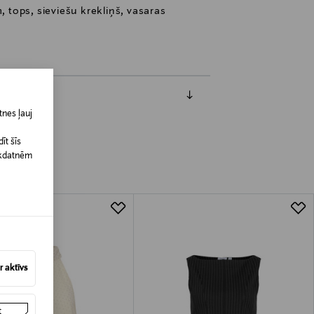
, tops, sieviešu krekliņš, vasaras
nes ļauj
īt šīs
īkdatnēm
 aktīvs
t