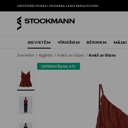
UNIVERSĀLVEIKALI UN DARBA LAIKS
PAKALPOJUMI
SIEVIETĒM
VĪRIEŠIEM
BĒRNIEM
MĀJAI
Sievietēm
Apģērbs
Krekli un blūzes
Krekli un blūzes
IZPĀRDOŠANA 41%