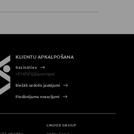
KLIENTU APKALPOŠANA
Sazināties
+371 67071222(pvm/mpm)
Biežāk uzdotie jautājumi
Piedāvājumu nosacījumi
LINDEX GROUP