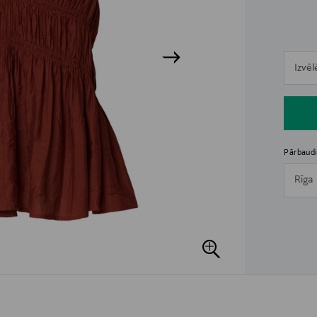
n
Izvēl
n
Pārbaudi
Rīga