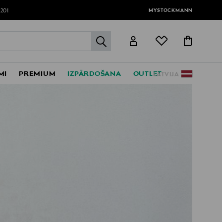
MYSTOCKMANN
120!
label.header.go
MI
PREMIUM
IZPĀRDOŠANA
OUTLET
LATVIJA