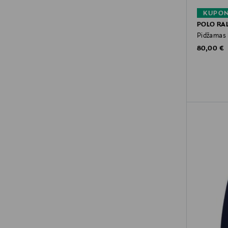
KUPON
POLO RA
Pidžamas 
Original P
80,00 €