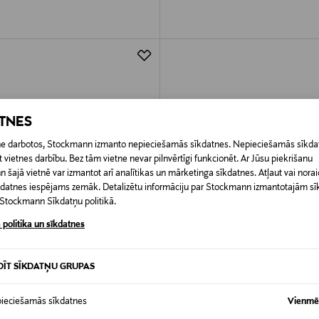
ATNES
etne darbotos, Stockmann izmanto nepieciešamās sīkdatnes. Nepieciešamās sīkdat
 vietnes darbību. Bez tām vietne nevar pilnvērtīgi funkcionēt. Ar Jūsu piekrišanu
šajā vietnē var izmantot arī analītikas un mārketinga sīkdatnes. Atļaut vai noraid
īkdatnes iespējams zemāk. Detalizētu informāciju par Stockmann izmantotajām s
t Stockmann Sīkdatņu politikā.
 politika un sīkdatnes
DĪT SĪKDATŅU GRUPAS
DOŠANA 60%
KUPONA PRIEKŠROCĪBA
ieciešamās sīkdatnes
Vienmēr
LPH LAUREN
POLO RALPH LAUREN
as cepure
Krekls ar apkakli