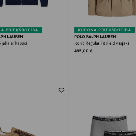
A PRIEKŠROCĪBA
KUPONA PRIEKŠROCĪBA
LPH LAUREN
POLO RALPH LAUREN
ip jaka ar kapuci
Iconic Regular Fit Field virsjaka
rice
Original Price
495,00 €