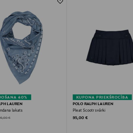
DOŠANA 40%
KUPONA PRIEKŠROCĪBA
LPH LAUREN
POLO RALPH LAUREN
andana lakats
Pleat Scootr svārki
Original Price
d Price
riginal Price
95,00 €
95,00 €