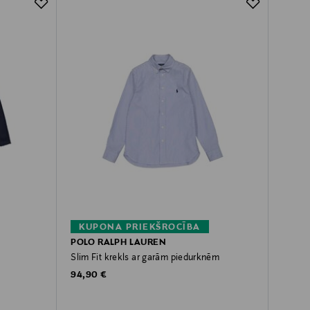
KUPONA PRIEKŠROCĪBA
POLO RALPH LAUREN
Slim Fit krekls ar garām piedurknēm
Original Price
94,90 €