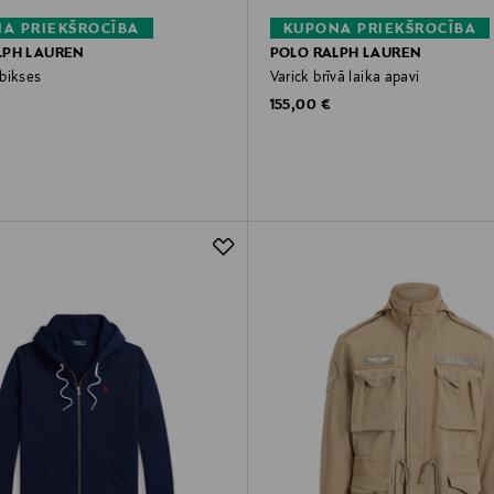
A PRIEKŠROCĪBA
KUPONA PRIEKŠROCĪBA
LPH LAUREN
POLO RALPH LAUREN
bikses
Varick brīvā laika apavi
rice
Original Price
155,00 €