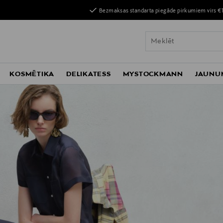
Bezmaksas standarta piegāde pirkumiem virs €
KOSMĒTIKA
DELIKATESS
MYSTOCKMANN
JAUNU