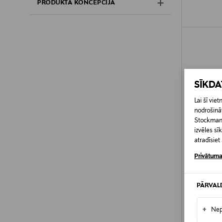
PRODUKTA KONCEPCIJA
SĪKD
Lai šī vi
nodrošināt
Stockmann 
izvēles s
atradīsie
Privātuma
PĀRVAL
IZPĀR
+
Nep
POLO RA
Adīta viln