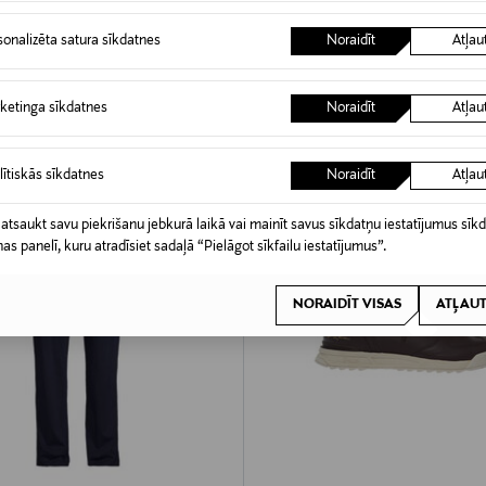
Original Price
d Price
Original Price
100,00 €
155,00 €
sonalizēta satura sīkdatnes
Noraidīt
Atļau
ketinga sīkdatnes
Noraidīt
Atļau
lītiskās sīkdatnes
Noraidīt
Atļau
 atsaukt savu piekrišanu jebkurā laikā vai mainīt savus sīkdatņu iestatījumus sīk
nas panelī, kuru atradīsiet sadaļā “Pielāgot sīkfailu iestatījumus”.
NORAIDĪT VISAS
ATĻAUT