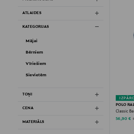
ATLAIDES
KATEGORIJAS
Mājai
Bērniem
Vīriešiem
Sievietēm
TOŅI
IZPĀR
POLO RA
CENA
Classic B
Discounte
O
56,90 €
MATERIĀLS