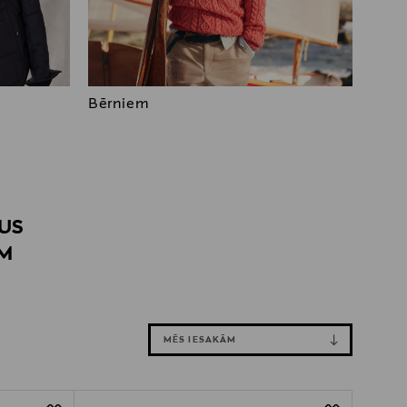
Bērniem
TUS
AM
MĒS IESAKĀM