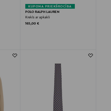
KUPONA PRIEKŠROCĪBA
POLO RALPH LAUREN
Krekls ar apkakli
Original Price
165,00 €