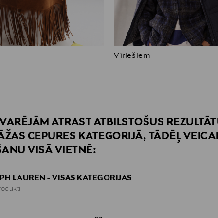
Vīriešiem
VARĒJĀM ATRAST ATBILSTOŠUS REZULTĀ
ĀŽAS CEPURES KATEGORIJĀ, TĀDĒĻ VEIC
ANU VISĀ VIETNĒ:
PH LAUREN - VISAS KATEGORIJAS
rodukti