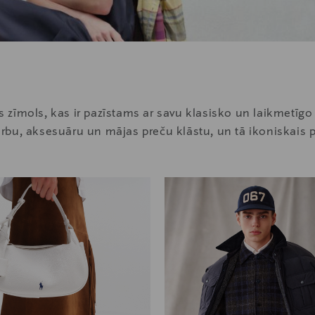
zīmols, kas ir pazīstams ar savu klasisko un laikmetīgo 
bu, aksesuāru un mājas preču klāstu, un tā ikoniskais po