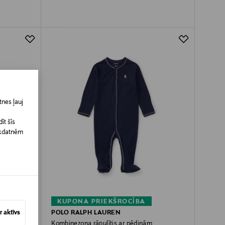
nes ļauj
īt šīs
īkdatnēm
KUPONA PRIEKŠROCĪBA
 aktīvs
POLO RALPH LAUREN
Kombinezona rāpulītis ar pēdiņām