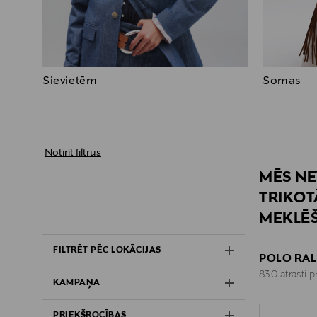
Sievietēm
Somas
Notīrīt filtrus
MĒS NE
TRIKOT
MEKLĒŠ
FILTRĒT PĒC LOKĀCIJAS
POLO RAL
830 atrasti p
KAMPAŅA
PRIEKŠROCĪBAS