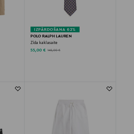
IZPĀRDOŠANA 62%
POLO RALPH LAUREN
Zīda kaklasaite
Discounted Price
Original Price
55,00 €
145,00 €