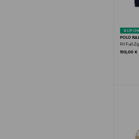
KUPON
POLO RA
Prl Full-Z
Original P
199,00 €