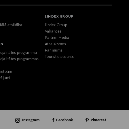
LINDEX GROUP
iālā atbildība
Lindex Group
Vakances
Partner Media
NN
Atsauksmes
Par mums
ojalitātes programma
Tourist discounts
ojalitātes programmas
ietotne
vājumi
Instagram
Facebook
Pinterest