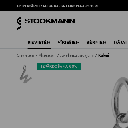
UNIVERSĀLVEIKALI UN DARBA LAIKS
PAKALPOJUMI
SIEVIETĒM
VĪRIEŠIEM
BĒRNIEM
MĀJAI
Sievietēm
Aksesuāri
Juvelierizstrādājumi
Kuloni
IZPĀRDOŠANA 60%