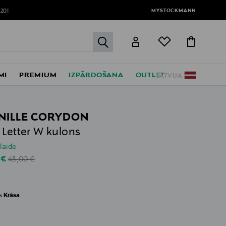
MYSTOCKMANN
120!
label.header.go
MI
PREMIUM
IZPĀRDOŠANA
OUTLET
LATVIJA
NILLE CORYDON
 Letter W kulons
laide
Original Price
unted Price
 €
43,00 €
es
Krāsa