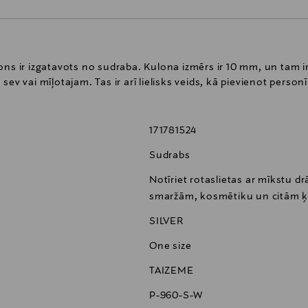
ns ir izgatavots no sudraba. Kulona izmērs ir 10 mm, un tam ir n
na sev vai mīļotajam. Tas ir arī lielisks veids, kā pievienot perso
171781524
Sudrabs
Notīriet rotaslietas ar mīkstu dr
smaržām, kosmētiku un citām ķ
SILVER
One size
TAIZEME
P-960-S-W