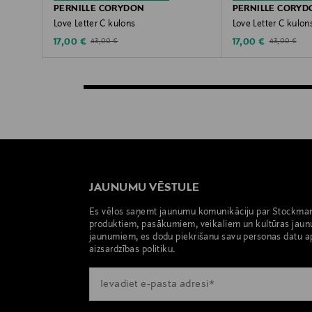
PERNILLE CORYDON
PERNILLE CORYD
Love Letter C kulons
Love Letter C kulon
Discounted Price
Discounted Price
Original Price
Original Price
17,00 €
17,00 €
43,00 €
43,00 €
JAUNUMU VĒSTULE
Es vēlos saņemt jaunumu komunikāciju par Stockma
produktiem, pasākumiem, veikaliem un kultūras jaun
jaunumiem, es dodu piekrišanu savu personas datu a
aizsardzības politiku.