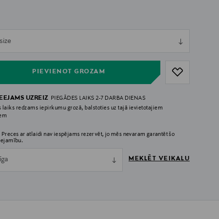
ull
size
ull
PIEVIENOT GROZAM
IEEJAMS UZREIZ
PIEGĀDES LAIKS 2-7 DARBA DIENAS
 laiks redzams iepirkumu grozā, balstoties uz tajā ievietotajiem
iem
 Preces ar atlaidi nav iespējams rezervēt, jo mēs nevaram garantēt šo
eejamību.
MEKLĒT VEIKALU
īga