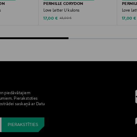
ON
PERNILLE CORYDON
PERNIL
s
Love Letter U kulons
Love Let
Discounted Price
Discoun
Original Price
17,00 €
17,00 €
43,00 €
nn piedāvātajiem
umiem. Pierakstoties
pstrādei saskaņā ar Datu