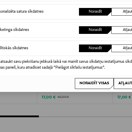
sonalizēta satura sīkdatnes
Noraidīt
Atļau
ketinga sīkdatnes
Noraidīt
Atļau
lītiskās sīkdatnes
Noraidīt
Atļau
 atsaukt savu piekrišanu jebkurā laikā vai mainīt savus sīkdatņu iestatījumus sīk
nas panelī, kuru atradīsiet sadaļā “Pielāgot sīkfailu iestatījumus”.
A 60%
IZPĀRDOŠANA 60%
IZP
ON
PERNILLE CORYDON
PERNIL
NORAIDĪT VISAS
ATĻAUT
s
Love Letter W kulons
Love Let
Discounted Price
Discoun
Original Price
17,00 €
17,00 €
43,00 €