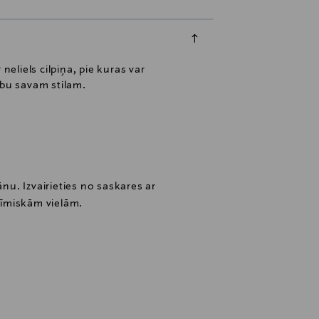
eliels cilpiņa, pie kuras var
nību savam stilam.
ānu. Izvairieties no saskares ar
īmiskām vielām.