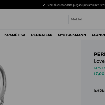
Bezmaksas standarta piegāde pirkumiem virs €
KOSMĒTIKA
DELIKATESS
MYSTOCKMANN
JAUNU
PER
Love
60% at
Disco
17,00
Izvēlēti