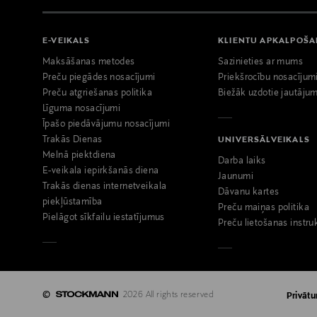
E-VEIKALS
KLIENTU APKALPOŠ
Maksāšanas metodes
Sazinieties ar mums
Preču piegādes nosacījumi
Priekšrocību nosacījum
Preču atgriešanas politika
Biežāk uzdotie jautājum
Līguma nosacījumi
Īpašo piedāvājumu nosacījumi
Trakās Dienas
UNIVERSĀLVEIKALS
Melnā piektdiena
Darba laiks
E-veikala iepirkšanās diena
Jaunumi
Trakās dienas internetveikala
Dāvanu kartes
piekļūstamība
Preču maiņas politika
Pielāgot sīkfailu iestatījumus
Preču lietošanas instru
©
2026 All rights reserved
Privātu