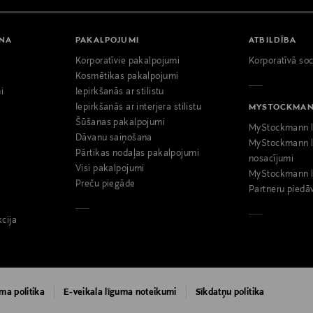
ANA
PAKALPOJUMI
ATBILDĪBA
Korporatīvie pakalpojumi
Korporatīvā soc
i
Kosmētikas pakalpojumi
i
Iepirkšanās ar stilistu
Iepirkšanās ar interjera stilistu
MYSTOCKMA
Šūšanas pakalpojumi
MyStockmann l
Dāvanu saiņošana
MyStockmann l
Pārtikas nodaļas pakalpojumi
nosacījumi
Visi pakalpojumi
MyStockmann l
Preču piegāde
Partneru piedā
kcija
ma politika
E-veikala līguma noteikumi
Sīkdatņu politika