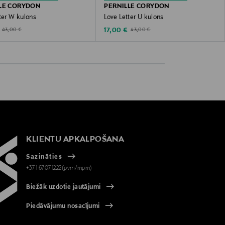
LE CORYDON
PERNILLE CORYDON
ter W kulons
Love Letter U kulons
ted Price
Discounted Price
Original Price
Original Price
17,00 €
43,00 €
43,00 €
KLIENTU APKALPOŠANA
Sazināties
+371 67071222(pvm/mpm)
Biežāk uzdotie jautājumi
Piedāvājumu nosacījumi