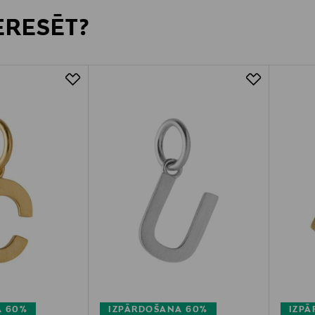
TERESĒT?
A 60%
IZPĀRDOŠANA 60%
IZP