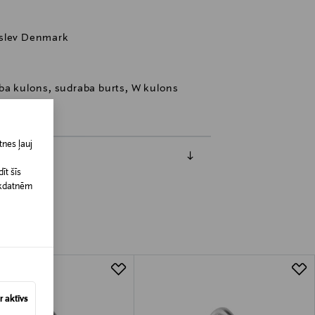
rslev Denmark
aba kulons, sudraba burts, W kulons
nes ļauj
īt šīs
īkdatnēm
 aktīvs