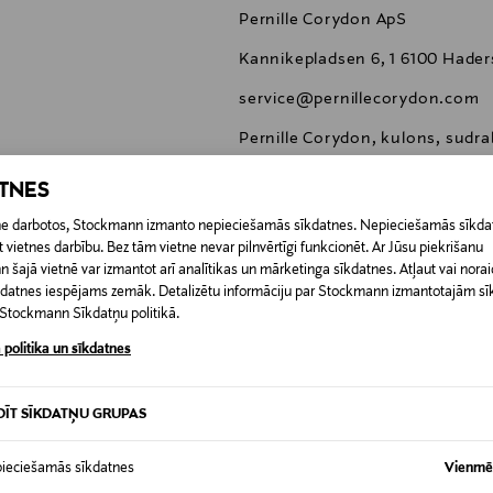
Pernille Corydon ApS
Kannikepladsen 6, 1 6100 Hade
service@pernillecorydon.com
Pernille Corydon, kulons, sudr
ATNES
etne darbotos, Stockmann izmanto nepieciešamās sīkdatnes. Nepieciešamās sīkdat
 vietnes darbību. Bez tām vietne nevar pilnvērtīgi funkcionēt. Ar Jūsu piekrišanu
šajā vietnē var izmantot arī analītikas un mārketinga sīkdatnes. Atļaut vai noraid
0,00 €
īkdatnes iespējams zemāk. Detalizētu informāciju par Stockmann izmantotajām s
t Stockmann Sīkdatņu politikā.
RĪ
0,00 € – 4,90 €
 politika un sīkdatnes
DĪT SĪKDATŅU GRUPAS
ieciešamās sīkdatnes
Vienmēr