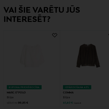
Ražotājs
VAI ŠIE VARĒTU JŪS
Opus Fashion GmbH
INTERESĒT?
Ražotāja adrese
Basargatan 10, SE-411 10 Gothenburg, Sweden
Digitālā adrese
customerservice@opus.de
Atslēgvārdi
Opus, blūze, krekls, sieviešu krekls, brīva blūze,
trīsceturtdaļas piedurkne
KUPONA PRIEKŠROCĪBA
IZPĀRDOŠANA 43%
MARC O'POLO
COMMA
Blūze
Blūze
Original Price
Discounted Price
sākot no
Original Price
99,95 €
41,40 €
72,90 €