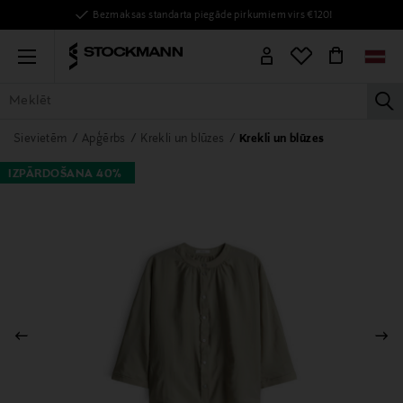
Bezmaksas standarta piegāde pirkumiem virs €120!
Menu
la
VISAS PRECES
SIEVIETĒM
VĪRIEŠIEM
BĒRNIEM
MĀJAI
Sievietēm
Apģērbs
Krekli un blūzes
Krekli un blūzes
IZPĀRDOŠANA 40%