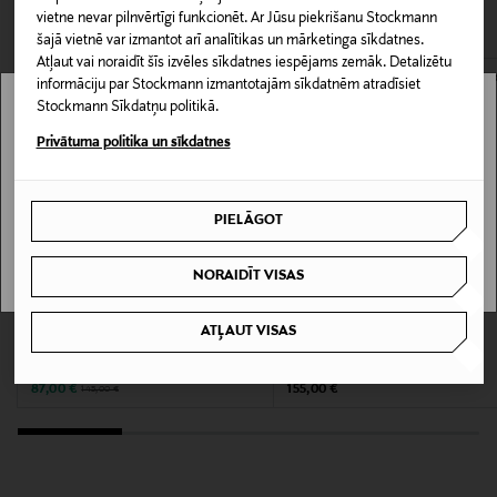
CITI KLIENTI SKATĪJĀS ARĪ
Piegāde uz saņemšanas punktu
vietne nevar pilnvērtīgi funkcionēt. Ar Jūsu piekrišanu Stockmann
Šī daudzpusīgā blūze labi sader ar daudziem tērpiem.
LASĪT VAIRĀK
0,00 € – 4,90 €
šajā vietnē var izmantot arī analītikas un mārketinga sīkdatnes.
Atļaut vai noraidīt šīs izvēles sīkdatnes iespējams zemāk. Detalizētu
Materiāls
informāciju par Stockmann izmantotajām sīkdatnēm atradīsiet
Stockmann Sīkdatņu politikā.
81% liocels, 19% poliesters
Stockmann nav pieejams tavā valstī.
Privātuma politika un sīkdatnes
Kopšanas instrukcijas
Delivery is not available in your Country.
Mazgāt veļasmašīnā
PIELĀGOT
I UNDERSTAND
Krāsa
NORAIDĪT VISAS
30042 PALE OLIVE
IZPĀRDOŠANA 40%
KUPONA PRIEKŠROCĪBA
ATĻAUT VISAS
LAUREN RALPH LAUREN
LAUREN RALPH LAUREN
Ražotājvalsts
Blūze
Kreklblūze
TURCIJA
Discounted Price
Original Price
Original Price
87,00 €
155,00 €
145,00 €
Ražotāja daļas numurs
10397413053423