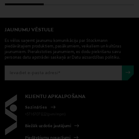
JAUNUMU VĒSTULE
Es vēlos saņemt jaunumu komunikāciju par Stockmann
piedāvātajiem produktiem, pasākumiem, veikaliem un kultūras
jaunumiem. Pierakstoties jaunumiem, es dodu piekrišanu savu
personas datu apstrādei saskaņā ar Datu aizsardzības politiku.
KLIENTU APKALPOŠANA
Sazināties
+371 67071222(pvm/mpm)
Biežāk uzdotie jautājumi
Piedāvājumu nosacījumi