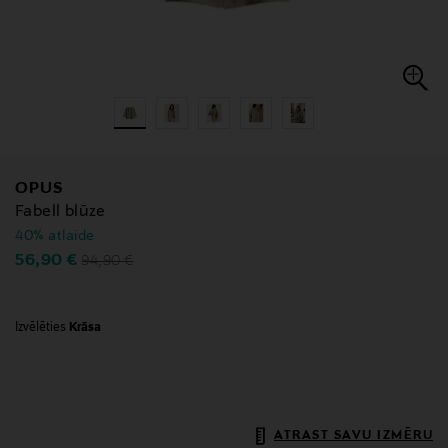
OPUS
Fabell blūze
40% atlaide
Original Price
Discounted Price
56,90 €
94,90 €
Izvēlēties
Krāsa
ATRAST SAVU IZMĒRU