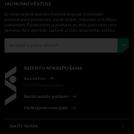
JAUNUMU VĒSTULE
Piegāde uz saņemšanas punktu
Materiāls
Es vēlos saņemt jaunumu komunikāciju par Stockmann
0,00 € – 4,90 €
100% kokvilna
piedāvātajiem produktiem, pasākumiem, veikaliem un kultūras
jaunumiem. Pierakstoties jaunumiem, es dodu piekrišanu savu
personas datu apstrādei saskaņā ar Datu aizsardzības politiku.
Kopšanas instrukcijas
Mazgāt kopā ar līdzīgām krāsām
Krāsa
WHITE SAND
KLIENTU APKALPOŠANA
Sazināties
Ražotājvalsts
+371 67071222(pvm/mpm)
ĶĪNA
Biežāk uzdotie jautājumi
Ražotāja daļas numurs
Piedāvājumu nosacījumi
23044943
SKATĪT VAIRĀK
Ražotājs