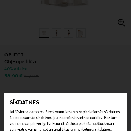
OBJECT
ObjHope blūze
40% atlaide
Original Price
Discounted Price
38,90 €
64,99 €
Izvēlēties
Krāsa
SĪKDATNES
Lai šī vietne darbotos, Stockmann izmanto nepieciešamās sīkdatnes.
Nepieciešamās sīkdatnes ļauj nodrošināt vietnes darbību. Bez tām
vietne nevar pilnvērtīgi funkcionēt. Ar Jūsu piekrišanu Stockmann
ATRAST SAVU IZMĒRU
šajā vietnē var izmantot arī analītikas un mārketinga sīkdatnes.