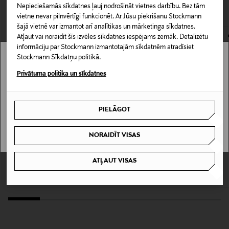
CITI KLIENTI SKATĪJĀS ARĪ
Piegāde uz saņemšanas punktu
Nepieciešamās sīkdatnes ļauj nodrošināt vietnes darbību. Bez tām
izskatu. Materiāls ir viegls un elpojošs, nodrošinot
LASĪT VAIRĀK
0,00 € – 4,90 €
vietne nevar pilnvērtīgi funkcionēt. Ar Jūsu piekrišanu Stockmann
komfortu visas dienas garumā.
šajā vietnē var izmantot arī analītikas un mārketinga sīkdatnes.
Materiāls
Atļaut vai noraidīt šīs izvēles sīkdatnes iespējams zemāk. Detalizētu
informāciju par Stockmann izmantotajām sīkdatnēm atradīsiet
100% viskoze
Stockmann Sīkdatņu politikā.
Stockmann nav pieejams tavā valstī.
Privātuma politika un sīkdatnes
Kopšanas instrukcijas
Delivery is not available in your Country.
Mazgāt ar līdzīgiem toņiem, pirms mazgāšanas izgriezt
uz kreiso pusi, gludināt no kreisās puses
PIELĀGOT
I UNDERSTAND
Krāsa
NORAIDĪT VISAS
BLACK PAISLEY PRINT
IZPĀRDOŠANA 40%
LOJALITĀTES PIEDĀVĀJUMS 20%
VILA
NOOM
ATĻAUT VISAS
Viprisilla bikses
Erica džemperis ar augstu apkakli
Ražotājvalsts
Discounted Price
Discounted Price
Original Price
Original Price
23,90 €
31,90 €
39,90 €
39,99 €
ĶĪNA
Ražotāja daļas numurs