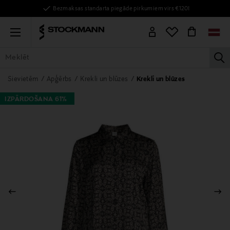
Bezmaksas standarta piegāde pirkumiem virs €120!
Menu
la
VISAS PRECES
SIEVIETĒM
VĪRIEŠIEM
BĒRNIEM
MĀJAI
Sievietēm
Apģērbs
Krekli un blūzes
Krekli un blūzes
IZPĀRDOŠANA 61%