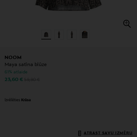
NOOM
Maya satīna blūze
61% atlaide
Original Price
Discounted Price
23,60 €
59,90 €
Izvēlēties
Krāsa
ATRAST SAVU IZMĒRU