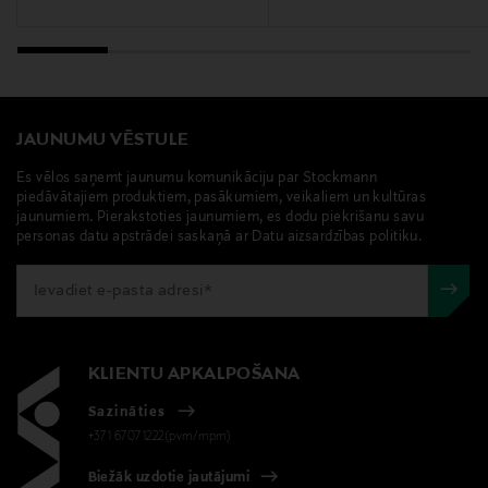
JAUNUMU VĒSTULE
Es vēlos saņemt jaunumu komunikāciju par Stockmann
piedāvātajiem produktiem, pasākumiem, veikaliem un kultūras
jaunumiem. Pierakstoties jaunumiem, es dodu piekrišanu savu
personas datu apstrādei saskaņā ar Datu aizsardzības politiku.
KLIENTU APKALPOŠANA
Sazināties
+371 67071222(pvm/mpm)
Biežāk uzdotie jautājumi