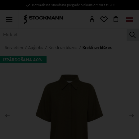
Bezmaksas standarta piegāde pirkumiem virs €120!
Menu
la
VISAS PRECES
SIEVIETĒM
VĪRIEŠIEM
BĒRNIEM
MĀJAI
Sievietēm
Apģērbs
Krekli un blūzes
Krekli un blūzes
IZPĀRDOŠANA 40%