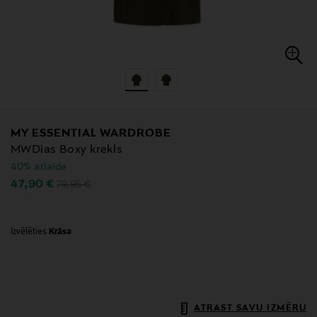
MY ESSENTIAL WARDROBE
MWDias Boxy krekls
40% atlaide
Original Price
Discounted Price
47,90 €
79,95 €
Izvēlēties
Krāsa
ATRAST SAVU IZMĒRU