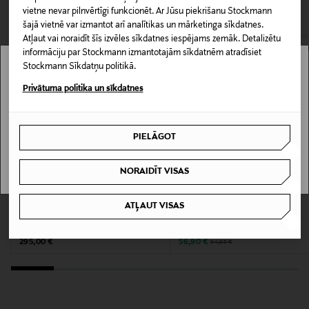
CITI KLIENTI SKATĪJĀS ARĪ
Piegāde uz saņemšanas punktu
vietne nevar pilnvērtīgi funkcionēt. Ar Jūsu piekrišanu Stockmann
0,00 € – 4,90 €
šajā vietnē var izmantot arī analītikas un mārketinga sīkdatnes.
Materiāls
Atļaut vai noraidīt šīs izvēles sīkdatnes iespējams zemāk. Detalizētu
informāciju par Stockmann izmantotajām sīkdatnēm atradīsiet
88% viskoze, 12% lins
Stockmann Sīkdatņu politikā.
Stockmann nav pieejams tavā valstī.
Privātuma politika un sīkdatnes
Kopšanas instrukcijas
Delivery is not available in your Country.
Mazgāt veļas mašīnā saskaņā ar kopšanas
instrukcijām.
PIELĀGOT
I UNDERSTAND
Krāsa
NORAIDĪT VISAS
160 FOREST NIGHT
KUPONA PRIEKŠROCĪBA
IZPĀRDOŠANA 40%
ATĻAUT VISAS
POLO RALPH LAUREN
MARC O'POLO
Ražotājvalsts
Kreklblūze
Boxy shape kreklblūze
Original Price
Discounted Price
ĶĪNA
Original Price
295,00 €
56,90 €
94,95 €
Ražotāja daļas numurs
10705576