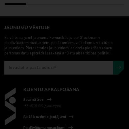
JAUNUMU VĒSTULE
Es vēlos saņemt jaunumu komunikāciju par Stockmann
piedāvātajiem produktiem, pasākumiem, veikaliem un kultūras
jaunumiem. Pierakstoties jaunumiem, es dodu piekrišanu savu
personas datu apstrādei saskaņā ar Datu aizsardzības politiku.
KLIENTU APKALPOŠANA
Sazināties
+371 67071222(pvm/mpm)
Biežāk uzdotie jautājumi
Piedāvājumu nosacījumi