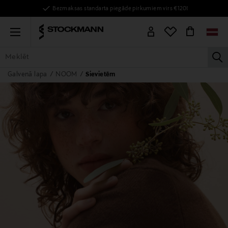
Bezmaksas standarta piegāde pirkumiem virs €120!
Menu
la
Galvenā lapa
NOOM
Sievietēm
VISAS PRECES
SIEVIETĒM
VĪRIEŠIEM
BĒRNIEM
MĀJAI