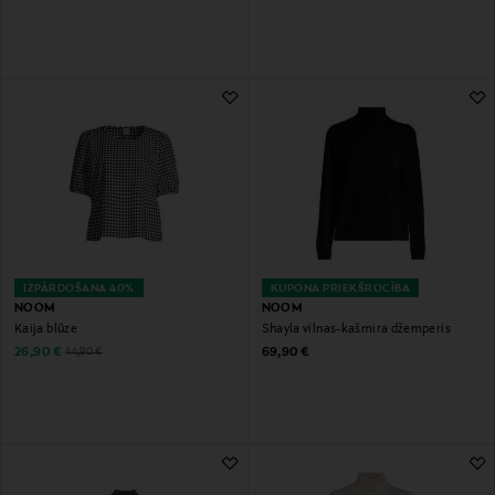
IZPĀRDOŠANA 40%
KUPONA PRIEKŠROCĪBA
NOOM
NOOM
Kaija blūze
Shayla vilnas-kašmira džemperis
Discounted Price
Original Price
Original Price
26,90 €
69,90 €
44,90 €