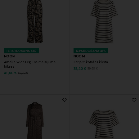
IZPĀRDOŠANA 41%
IZPĀRDOŠANA 41%
NOOM
NOOM
Amelie Wide Leg lina maisījuma
Katja trikotāžas kleita
bikses
Discounted Price
Original Price
35,40 €
59,90 €
Discounted Price
Original Price
41,40 €
69,90 €