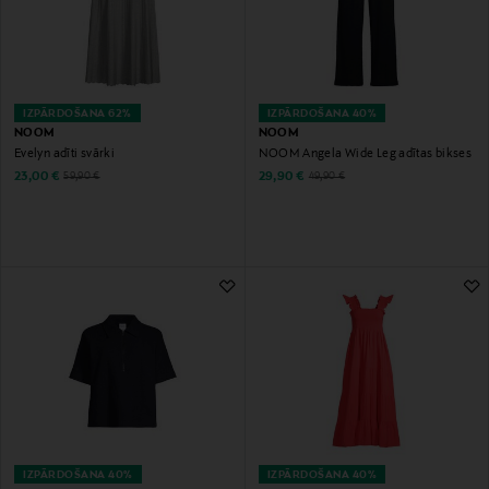
IZPĀRDOŠANA 62%
IZPĀRDOŠANA 40%
NOOM
NOOM
Evelyn adīti svārki
NOOM Angela Wide Leg adītas bikses
Discounted Price
Discounted Price
Original Price
Original Price
23,00 €
29,90 €
59,90 €
49,90 €
IZPĀRDOŠANA 40%
IZPĀRDOŠANA 40%