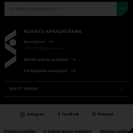
KLIENTU APKALPOŠANA
Sazināties
+371 67071222(pvm/mpm)
Biežāk uzdotie jautājumi
Piedāvājumu nosacījumi
SKATĪT VAIRĀK
E-VEIKALS
Instagram
Facebook
Pinterest
KLIENTU APKALPOŠANA
UNIVERSĀLVEIKALS
Privātuma politika
E-veikala līguma noteikumi
Sīkdatņu politika