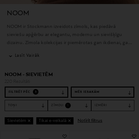
NOOM
NOOM ir Stockmann izveidots zīmols, kas piedāvā
sieviešu apģērbu ar elegantu, modernu un sievišķīgu
dizainu. Zīmola kolekcijas ir piemērotas gan ikdienai, gan
īpašiem gadījumiem, akcentējot kvalitāti un detaļas.
Lasīt Vairāk
NOOM - SIEVIETĒM
220 Rezultāti
FILTRĒT PĒC
3
TOŅI
ZĪMOLI
IZMĒRI
1
Notīrīt filtrus
Sievietēm
Tikai e-veikalā
220 Rezultāti