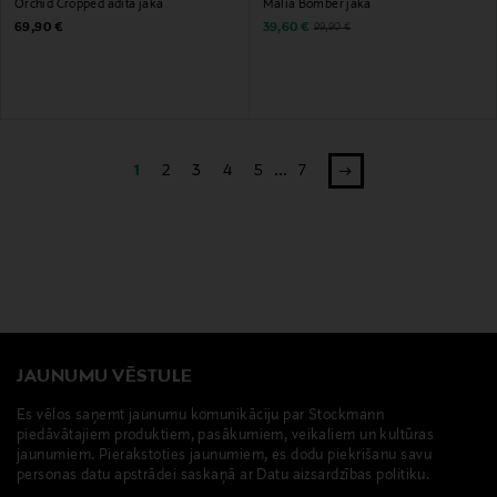
Orchid Cropped adīta jaka
Malia Bomber jaka
Original Price
Discounted Price
Original Price
69,90 €
39,60 €
99,90 €
1
2
3
4
5
...
7
JAUNUMU VĒSTULE
Es vēlos saņemt jaunumu komunikāciju par Stockmann
piedāvātajiem produktiem, pasākumiem, veikaliem un kultūras
jaunumiem. Pierakstoties jaunumiem, es dodu piekrišanu savu
personas datu apstrādei saskaņā ar Datu aizsardzības politiku.