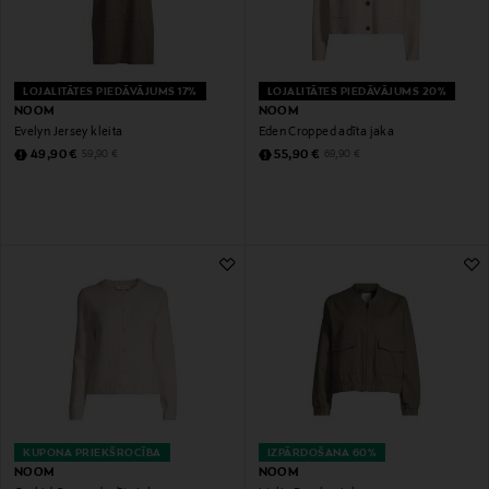
LOJALITĀTES PIEDĀVĀJUMS 17%
LOJALITĀTES PIEDĀVĀJUMS 20%
NOOM
NOOM
Evelyn Jersey kleita
Eden Cropped adīta jaka
Discounted Price
Discounted Price
Original Price
Original Price
49,90 €
55,90 €
59,90 €
69,90 €
KUPONA PRIEKŠROCĪBA
IZPĀRDOŠANA 60%
NOOM
NOOM