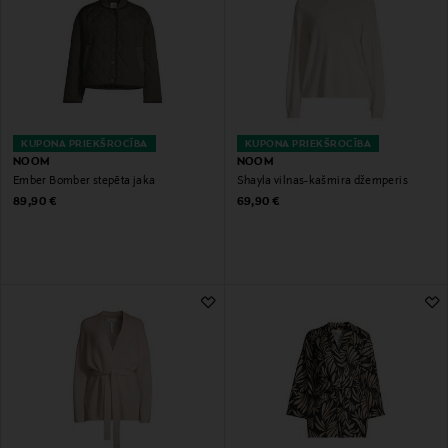
KUPONA PRIEKŠROCĪBA
KUPONA PRIEKŠROCĪBA
NOOM
NOOM
Ember Bomber stepēta jaka
Shayla vilnas-kašmira džemperis
Original Price
Original Price
89,90 €
69,90 €