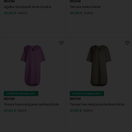
NOOM
NOOM
Agatha Structured Jersey krekls
Tamara maksi kleita
Discounted Price
Discounted Price
Original Price
Original Price
29,90 €
44,90 €
49,90 €
74,90 €
IZPĀRDOŠANA 40%
IZPĀRDOŠANA 40%
NOOM
NOOM
Teresa lina maisījuma tunikas kleita
Teresa lina maisījuma tunikas kleita
Discounted Price
Discounted Price
Original Price
Original Price
47,90 €
47,90 €
79,90 €
79,90 €