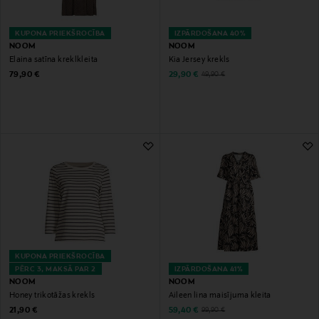
KUPONA PRIEKŠROCĪBA
IZPĀRDOŠANA 40%
NOOM
NOOM
Elaina satīna kreklkleita
Kia Jersey krekls
Original Price
Discounted Price
Original Price
79,90 €
29,90 €
49,90 €
KUPONA PRIEKŠROCĪBA
PĒRC 3, MAKSĀ PAR 2
IZPĀRDOŠANA 41%
NOOM
NOOM
Honey trikotāžas krekls
Aileen lina maisījuma kleita
Original Price
Discounted Price
Original Price
21,90 €
59,40 €
99,90 €