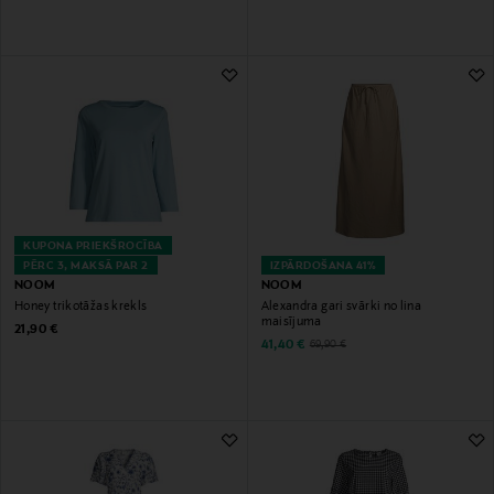
KUPONA PRIEKŠROCĪBA
PĒRC 3, MAKSĀ PAR 2
IZPĀRDOŠANA 41%
NOOM
NOOM
Honey trikotāžas krekls
Alexandra gari svārki no lina
maisījuma
Original Price
21,90 €
Discounted Price
Original Price
41,40 €
69,90 €