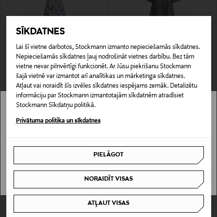
SĪKDATNES
Lai šī vietne darbotos, Stockmann izmanto nepieciešamās sīkdatnes.
Nepieciešamās sīkdatnes ļauj nodrošināt vietnes darbību. Bez tām
IZPĀRDOŠANA 41%
IZPĀRDOŠANA 41%
vietne nevar pilnvērtīgi funkcionēt. Ar Jūsu piekrišanu Stockmann
NOOM
NOOM
šajā vietnē var izmantot arī analītikas un mārketinga sīkdatnes.
Thalia kleita
Kelly kleita
Atļaut vai noraidīt šīs izvēles sīkdatnes iespējams zemāk. Detalizētu
Discounted Price
Discounted Price
Original Price
Original Price
41,40 €
41,40 €
69,90 €
69,90 €
informāciju par Stockmann izmantotajām sīkdatnēm atradīsiet
Stockmann Sīkdatņu politikā.
Stockmann nav pieejams tavā valstī.
Privātuma politika un sīkdatnes
Delivery is not available in your Country.
PIELĀGOT
I UNDERSTAND
NORAIDĪT VISAS
ATĻAUT VISAS
KUPONA PRIEKŠROCĪBA