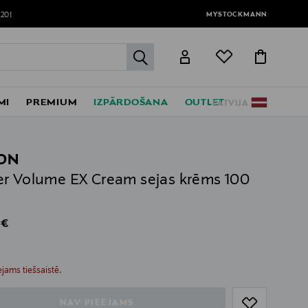
MYSTOCKMANN
120!
label.header.go
MI
PREMIUM
IZPĀRDOŠANA
OUTLET
LATVIJA
ON
r Volume EX Cream sejas krēms 100
al Price
 €
ull
ull
jams tiešsaistē.
NAV PIEEJAMS