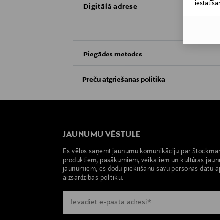
iestatīša
Digitālā adrese
Piegādes metodes
Saņemšana veikalā
Preču atgriešanas politika
Preces iespējams atgriezt 30 dienu laikā no
Piegāde uz saņemšanas punktu
apsvērumu dēļ nedrīkst atdot atpakaļ aizzīm
atpakaļ, ir jābūt to sākotnējā neatvērtajā 
JAUNUMU VĒSTULE
PREČU ATGRIEŠANAS POLITIKA
Es vēlos saņemt jaunumu komunikāciju par Stockma
produktiem, pasākumiem, veikaliem un kultūras jaun
jaunumiem, es dodu piekrišanu savu personas datu a
aizsardzības politiku.