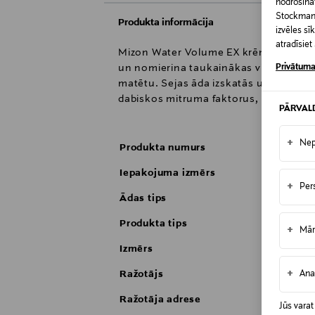
nodrošināt
Stockmann 
Produkta informācija
izvēles s
atradīsie
Mizon Water Volume EX krēms ir piemēro
Privātuma
un nomierina taukainākas vietas. Viegl
matētu. Sejas āda izskatās un jūtas zī
dabiskos mitruma faktorus, kas stiprin
PĀRVAL
+
Nep
Produkta numurs
Iepakojuma izmērs
+
Per
Ādas tips
Produkta tips
+
Mār
Izmērs
+
Ražotājs
Ana
Ražotāja adrese
Jūs varat