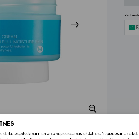
Pārbaudi
R
ATNES
etne darbotos, Stockmann izmanto nepieciešamās sīkdatnes. Nepieciešamās sīkdat