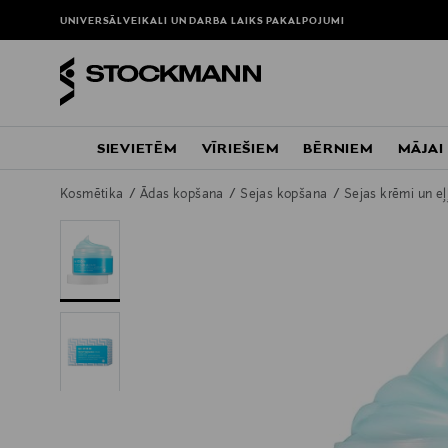
UNIVERSĀLVEIKALI UN DARBA LAIKS
PAKALPOJUMI
SIEVIETĒM
VĪRIEŠIEM
BĒRNIEM
MĀJAI
Kosmētika
Ādas kopšana
Sejas kopšana
Sejas krēmi un e