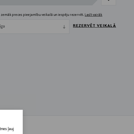
 zemāk preces pieejamību veikalā un iespēju rezervēt.
Lasīt vairāk
REZERVĒT VEIKALĀ
īga
nes ļauj