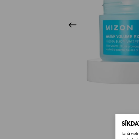
SĪKD
Lai šī vi