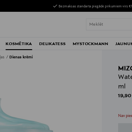
Bezmaksas standarta piegāde pirkumiem virs €
KOSMĒTIKA
DELIKATESS
MYSTOCKMANN
JAUNU
ļļas
Dienas krēmi
MIZ
Wate
ml
Origin
19,90
n
n
Nav piee