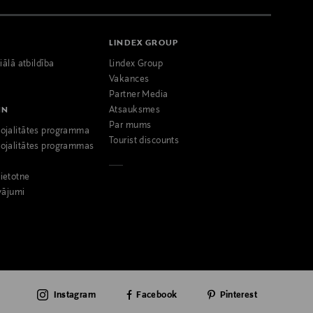
LINDEX GROUP
iālā atbildība
Lindex Group
Vakances
Partner Media
NN
Atsauksmes
Par mums
ojalitātes programma
Tourist discounts
ojalitātes programmas
ietotne
vājumi
Instagram
Facebook
Pinterest