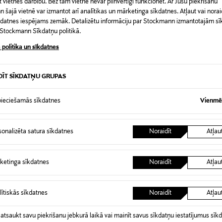
 vietnes darbību. Bez tām vietne nevar pilnvērtīgi funkcionēt. Ar Jūsu piekrišanu
šajā vietnē var izmantot arī analītikas un mārketinga sīkdatnes. Atļaut vai noraid
īkdatnes iespējams zemāk. Detalizētu informāciju par Stockmann izmantotajām s
t Stockmann Sīkdatņu politikā.
ts visiem ādas tipiem, īpaši kombinētai ādai. Svaigais sejas
 politika un sīkdatnes
ais un želejveidīgais sastāvs neatstāj seju taukainu, bet ātri 
daināka. Sejas krēmā izmantota Hydra ToX™ tehnoloģija. Mizon
a ādas spēju pasargāt sevi no ārējiem sausinošiem efektiem un 
DĪT SĪKDATŅU GRUPAS
ieciešamās sīkdatnes
Vienmēr
137859724
100 ml
sonalizēta satura sīkdatnes
Noraidīt
Atļau
Normālai un kombinētai ādai
Matēts
ketinga sīkdatnes
Noraidīt
Atļau
100 ml
lītiskās sīkdatnes
Noraidīt
Atļau
LENZER TRADE OÜ
LENZER TRADE OÜ, Killustiku põ
 atsaukt savu piekrišanu jebkurā laikā vai mainīt savus sīkdatņu iestatījumus sīk