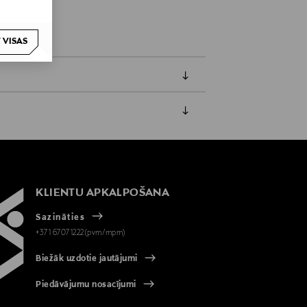
 VISAS
jāpaziņo iepriekš. Veselības un higiēnas
biskiem līdzekļiem, kas tiek atdoti
KLIENTU APKALPOŠANA
Sazināties
+371 67071222(pvm/mpm)
Biežāk uzdotie jautājumi
Piedāvājumu nosacījumi