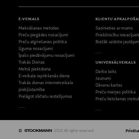
E-VEIKALS
KLIENTU APKALPOŠ
Maksāšanas metodes
Sazinieties ar mums
Preču piegādes nosacījumi
Priekšrocību nosacījum
Preču atgriešanas politika
Biežāk uzdotie jautājum
Līguma nosacījumi
Īpašo piedāvājumu nosacījumi
Trakās Dienas
UNIVERSĀLVEIKALS
Melnā piektdiena
Darba laiks
E-veikala iepirkšanās diena
Jaunumi
Trakās dienas internetveikala
Dāvanu kartes
piekļūstamība
Preču maiņas politika
Pielāgot sīkfailu iestatījumus
Preču lietošanas instru
©
2026 All rights reserved
Privātu