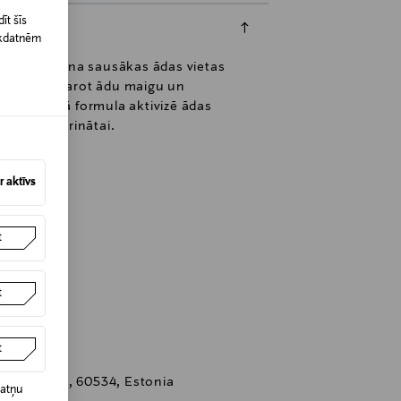
īt šīs
īkdatnēm
 krēms mitrina sausākas ādas vietas
iesūcas, padarot ādu maigu un
 izstrādātā formula aktivizē ādas
palikt mitrinātai.
 aktīvs
t
t
t
ik 5, Tartu, 60534, Estonia
datņu