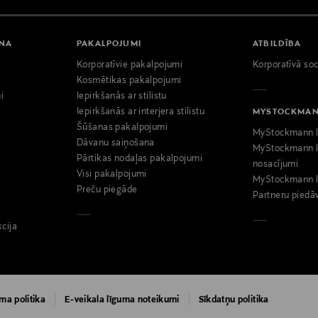
ANA
PAKALPOJUMI
ATBILDĪBA
Korporatīvie pakalpojumi
Korporatīvā soc
i
Kosmētikas pakalpojumi
i
Iepirkšanās ar stilistu
Iepirkšanās ar interjera stilistu
MYSTOCKMA
Šūšanas pakalpojumi
MyStockmann l
Dāvanu saiņošana
MyStockmann l
Pārtikas nodaļas pakalpojumi
nosacījumi
Visi pakalpojumi
MyStockmann l
Preču piegāde
Partneru piedā
kcija
ma politika
E-veikala līguma noteikumi
Sīkdatņu politika