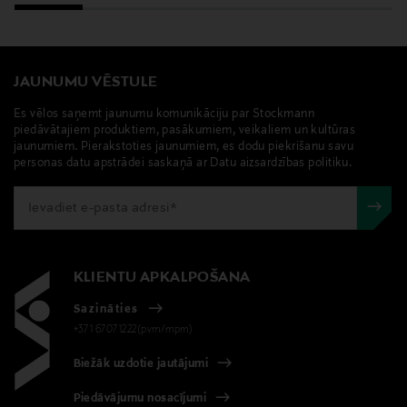
Atslēgvārdi
maks, ādas maks, Longchamp, karšu maks, maciņš
JAUNUMU VĒSTULE
Es vēlos saņemt jaunumu komunikāciju par Stockmann
piedāvātajiem produktiem, pasākumiem, veikaliem un kultūras
jaunumiem. Pierakstoties jaunumiem, es dodu piekrišanu savu
personas datu apstrādei saskaņā ar Datu aizsardzības politiku.
KLIENTU APKALPOŠANA
Sazināties
+371 67071222(pvm/mpm)
Biežāk uzdotie jautājumi
Piedāvājumu nosacījumi