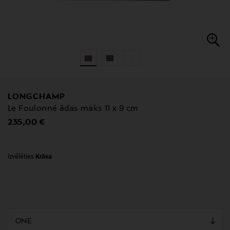
LONGCHAMP
Le Foulonné ādas maks 11 x 9 cm
Original Price
235,00 €
Izvēlēties
Krāsa
null