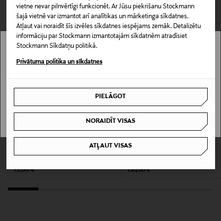
CITI KLIENTI SKATĪJĀS ARĪ
vietne nevar pilnvērtīgi funkcionēt. Ar Jūsu piekrišanu Stockmann
0,00 € – 4,90 €
šajā vietnē var izmantot arī analītikas un mārketinga sīkdatnes.
Produkta numurs
Atļaut vai noraidīt šīs izvēles sīkdatnes iespējams zemāk. Detalizētu
informāciju par Stockmann izmantotajām sīkdatnēm atradīsiet
172474289
Stockmann Sīkdatņu politikā.
Stockmann nav pieejams tavā valstī.
Materiāls
Privātuma politika un sīkdatnes
Delivery is not available in your Country.
100% āda
PIELĀGOT
I UNDERSTAND
Kopšanas instrukcijas
Āda ir jutīgs materiāls, tāpēc izvairieties no saskares ar
NORAIDĪT VISAS
mitrumu un tiešiem saules stariem. Regulāri tīriet ar
KUPONA PRIEKŠROCĪBA
mīkstu, sausu drānu. Ja produkts samirkst, ļaujiet tam
ATĻAUT VISAS
LONGCHAMP
COCCINELLE
dabiski izžūt prom no siltuma avotiem.
Le Foulonné karšu maks
C-Me ādas maks
Original Price
Original Price
75,00 €
120,00 €
Krāsa
M17 CAPER
Izmērs