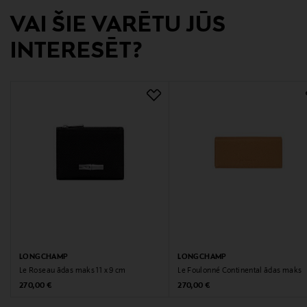
VAI ŠIE VARĒTU JŪS
ONE
INTERESĒT?
Ražotājvalsts
ĶĪNA
Ražotāja daļas numurs
30049021
Ražotājs
Longchamp SAS
Ražotāja adrese
43 rue Vineuse 75116 Paris, France
LONGCHAMP
LONGCHAMP
Le Roseau ādas maks 11 x 9 cm
Le Foulonné Continental ādas maks
Digitālā adrese
Original Price
Original Price
270,00 €
270,00 €
customersupport@longchamp.com