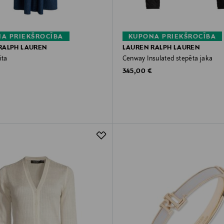
A PRIEKŠROCĪBA
KUPONA PRIEKŠROCĪBA
RALPH LAUREN
LAUREN RALPH LAUREN
ita
Cenway Insulated stepēta jaka
rice
Original Price
345,00 €