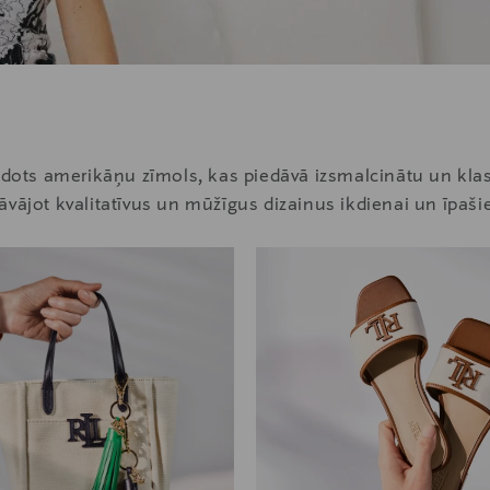
eidots amerikāņu zīmols, kas piedāvā izsmalcinātu un kla
āvājot kvalitatīvus un mūžīgus dizainus ikdienai un īpaši