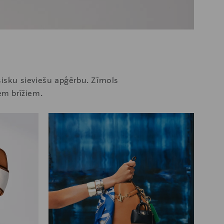
sisku sieviešu apģērbu. Zīmols
em brīžiem.