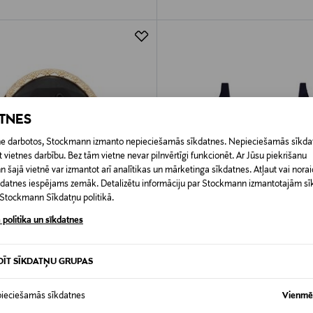
ATNES
etne darbotos, Stockmann izmanto nepieciešamās sīkdatnes. Nepieciešamās sīkdat
 vietnes darbību. Bez tām vietne nevar pilnvērtīgi funkcionēt. Ar Jūsu piekrišanu
šajā vietnē var izmantot arī analītikas un mārketinga sīkdatnes. Atļaut vai noraid
īkdatnes iespējams zemāk. Detalizētu informāciju par Stockmann izmantotajām s
t Stockmann Sīkdatņu politikā.
 politika un sīkdatnes
DĪT SĪKDATŅU GRUPAS
DOŠANA 60%
IZPĀRDOŠANA 41%
RALPH LAUREN
LAUREN RALPH LAUREN
iespraude
Ruffles bikini augšdaļa
ieciešamās sīkdatnes
Vienmēr
d Price
Discounted Price
iginal Price
Original Price
70,80 €
5,00 €
119,00 €