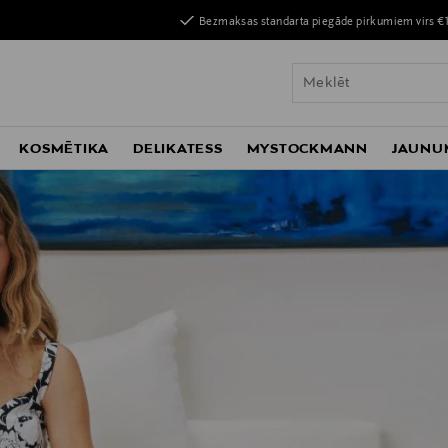
Bezmaksas standarta piegāde pirkumiem virs €
KOSMĒTIKA
DELIKATESS
MYSTOCKMANN
JAUNU