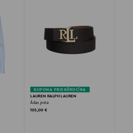
KUPONA PRIEKŠROCĪBA
LAUREN RALPH LAUREN
Ādas josta
Original Price
105,00 €