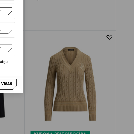
t
t
t
datņu
 VISAS