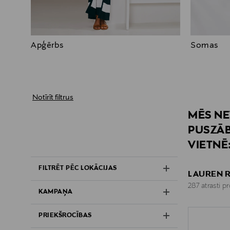
Apģērbs
Somas
Notīrīt filtrus
MĒS NE
PUSZĀB
VIETNĒ
FILTRĒT PĒC LOKĀCIJAS
LAUREN R
287 atrasti p
KAMPAŅA
PRIEKŠROCĪBAS