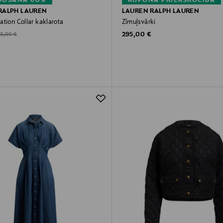
DOŠANA 60%
KUPONA PRIEKŠROCĪBA
RALPH LAUREN
LAUREN RALPH LAUREN
tion Collar kaklarota
Zīmuļsvārki
Original Price
d Price
riginal Price
295,00 €
85,00 €