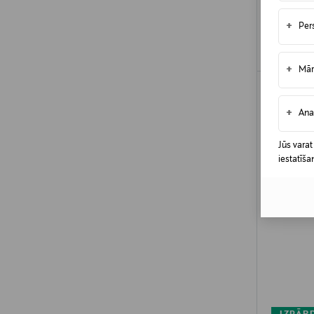
+
Per
+
Mār
+
Ana
Jūs varat
iestatīša