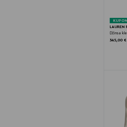
KUPON
LAUREN 
Džinsa kle
Original P
345,00 €