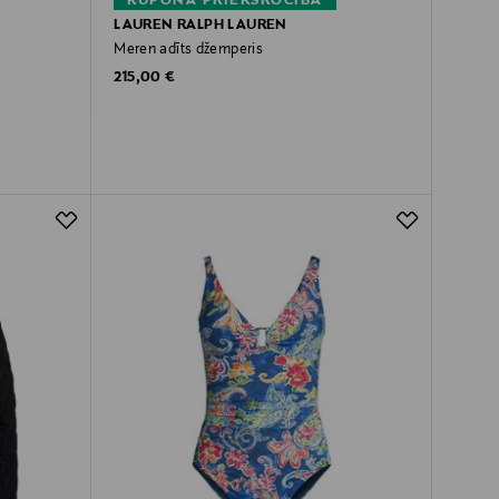
KUPONA PRIEKŠROCĪBA
LAUREN RALPH LAUREN
Meren adīts džemperis
Original Price
215,00 €