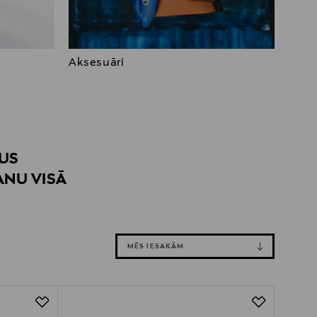
Aksesuāri
TUS
ANU VISĀ
MĒS IESAKĀM