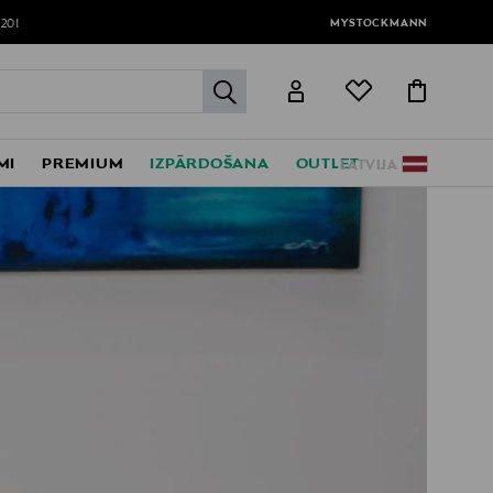
MYSTOCKMANN
120!
label.header.go
MI
PREMIUM
IZPĀRDOŠANA
OUTLET
LATVIJA