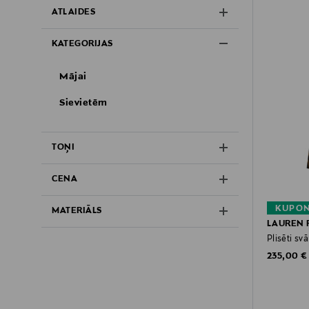
ATLAIDES
KATEGORIJAS
Mājai
Sievietēm
TOŅI
CENA
KUPON
MATERIĀLS
LAUREN 
Plisēti svā
Original P
235,00 €