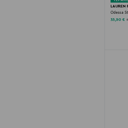
IZPĀR
LAUREN 
Odessa Sta
Discounte
O
33,90 €