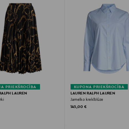
A PRIEKŠROCĪBA
KUPONA PRIEKŠROCĪBA
RALPH LAUREN
LAUREN RALPH LAUREN
rki
Jamelko kreklblūze
rice
Original Price
145,00 €