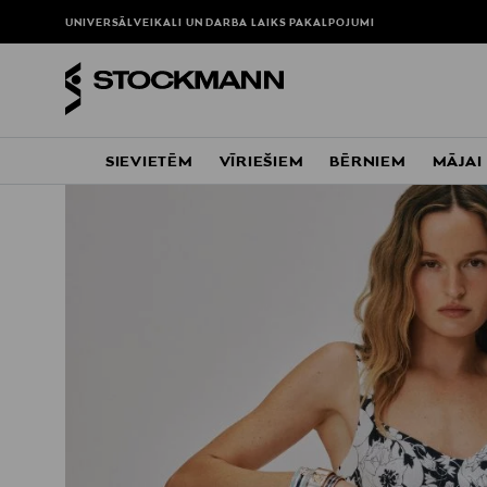
UNIVERSĀLVEIKALI UN DARBA LAIKS
PAKALPOJUMI
SIEVIETĒM
VĪRIEŠIEM
BĒRNIEM
MĀJAI