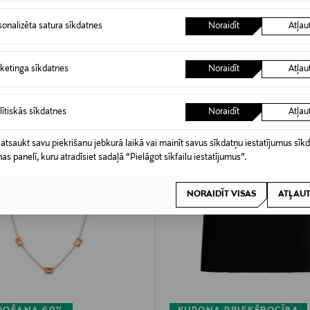
sonalizēta satura sīkdatnes
Noraidīt
Atļau
ketinga sīkdatnes
Noraidīt
Atļau
lītiskās sīkdatnes
Noraidīt
Atļau
 atsaukt savu piekrišanu jebkurā laikā vai mainīt savus sīkdatņu iestatījumus sīk
nas panelī, kuru atradīsiet sadaļā “Pielāgot sīkfailu iestatījumus”.
NORAIDĪT VISAS
ATĻAUT