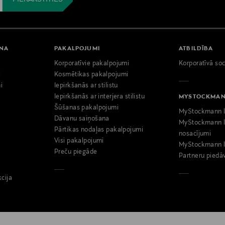
ANA
PAKALPOJUMI
ATBILDĪBA
Korporatīvie pakalpojumi
Korporatīvā soc
i
Kosmētikas pakalpojumi
i
Iepirkšanās ar stilistu
Iepirkšanās ar interjera stilistu
MYSTOCKMA
Šūšanas pakalpojumi
MyStockmann l
Dāvanu saiņošana
MyStockmann l
Pārtikas nodaļas pakalpojumi
nosacījumi
Visi pakalpojumi
MyStockmann l
Preču piegāde
Partneru piedā
kcija