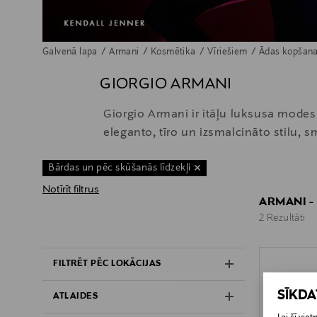
Galvenā lapa
Armani
Kosmētika
Vīriešiem
Ādas kopšan
GIORGIO ARMANI
Giorgio Armani ir itāļu luksusa modes 
eleganto, tīro un izsmalcināto stilu, 
Bārdas un pēc skūšanās līdzekļi
Notīrīt filtrus
ARMANI -
2 Rezultāti
2 Rezultāti
FILTRĒT PĒC LOKĀCIJAS
SĪKD
ATLAIDES