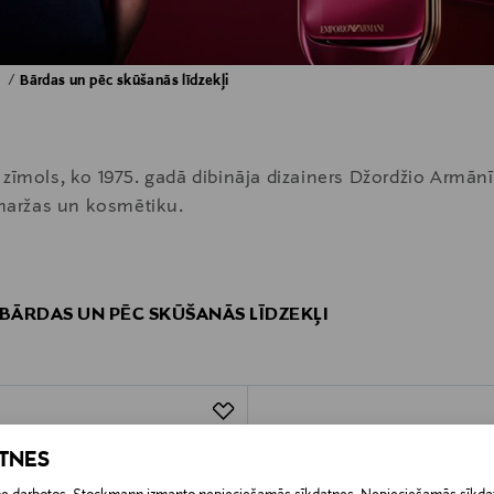
a
Bārdas un pēc skūšanās līdzekļi
zīmols, ko 1975. gadā dibināja dizainers Džordžio Armānī
smaržas un kosmētiku.
 BĀRDAS UN PĒC SKŪŠANĀS LĪDZEKĻI
ATNES