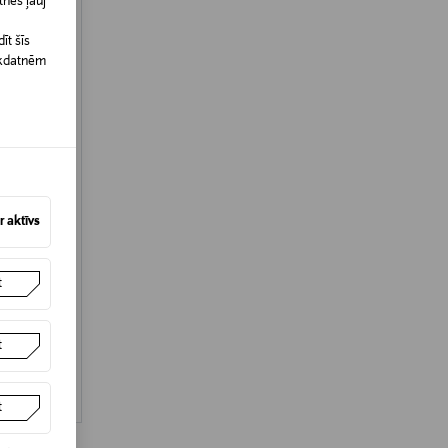
nes ļauj
īt šīs
īkdatnēm
 aktīvs
t
sjons pēc
t
t