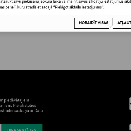
 atsaukt savu piekrišanu jebkurā laikā vai mainīt savus sīkdatņu iestatījumus sīk
nas panelī, kuru atradīsiet sadaļā “Pielāgot sīkfailu iestatījumus”.
NORAIDĪT VISAS
ATĻAUT
nn piedāvātajiem
umiem. Pierakstoties
pstrādei saskaņā ar Datu