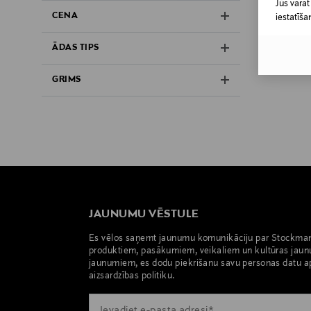
Jūs varat
CENA
iestatīša
ĀDAS TIPS
GRIMS
JAUNUMU VĒSTULE
Es vēlos saņemt jaunumu komunikāciju par Stockma
produktiem, pasākumiem, veikaliem un kultūras jaun
jaunumiem, es dodu piekrišanu savu personas datu a
aizsardzības politiku.