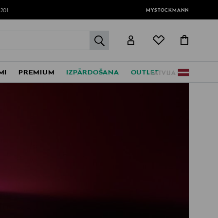
MYSTOCKMANN
120!
label.header.go
MI
PREMIUM
IZPĀRDOŠANA
OUTLET
LATVIJA