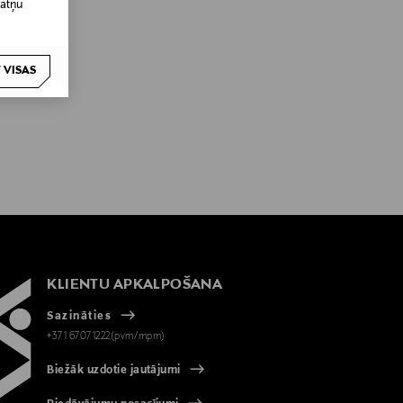
datņu
 VISAS
KLIENTU APKALPOŠANA
Sazināties
+371 67071222(pvm/mpm)
Biežāk uzdotie jautājumi