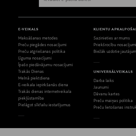
E-VEIKALS
KLIENTU APKALPOŠ
Maksāšanas metodes
Sazinieties ar mums
Preču piegādes nosacījumi
Priekšrocību nosacījum
Preču atgriešanas politika
Biežāk uzdotie jautājum
Līguma nosacījumi
Īpašo piedāvājumu nosacījumi
Trakās Dienas
UNIVERSĀLVEIKALS
Melnā piektdiena
Darba laiks
E-veikala iepirkšanās diena
Jaunumi
Trakās dienas internetveikala
Dāvanu kartes
piekļūstamība
Preču maiņas politika
Pielāgot sīkfailu iestatījumus
Preču lietošanas instru