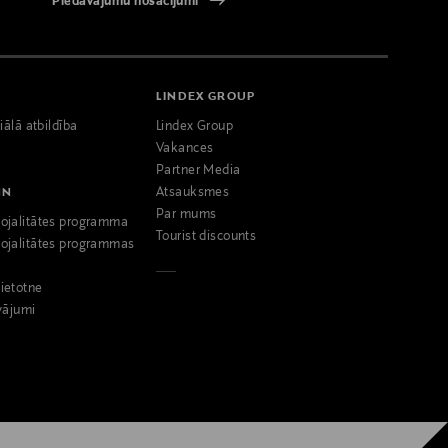
Piedāvājumu nosacījumi
LINDEX GROUP
iālā atbildība
Lindex Group
Vakances
Partner Media
NN
Atsauksmes
Par mums
ojalitātes programma
Tourist discounts
ojalitātes programmas
ietotne
vājumi