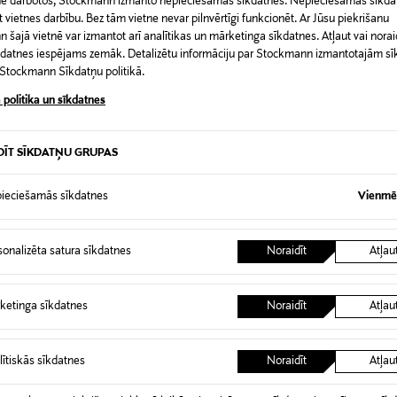
etne darbotos, Stockmann izmanto nepieciešamās sīkdatnes. Nepieciešamās sīkdat
 vietnes darbību. Bez tām vietne nevar pilnvērtīgi funkcionēt. Ar Jūsu piekrišanu
šajā vietnē var izmantot arī analītikas un mārketinga sīkdatnes. Atļaut vai noraid
īkdatnes iespējams zemāk. Detalizētu informāciju par Stockmann izmantotajām s
t Stockmann Sīkdatņu politikā.
 politika un sīkdatnes
DĪT SĪKDATŅU GRUPAS
ieciešamās sīkdatnes
Vienmēr
ARMANI
sonalizēta satura sīkdatnes
Noraidīt
Atļau
Gio After Shave Balm balzams pēc
Acqua di Gió Uomo After Shave lo
100 ml
skūšanās 100 ml
rice
Original Price
71,00 €
ketinga sīkdatnes
Noraidīt
Atļau
lītiskās sīkdatnes
Noraidīt
Atļau