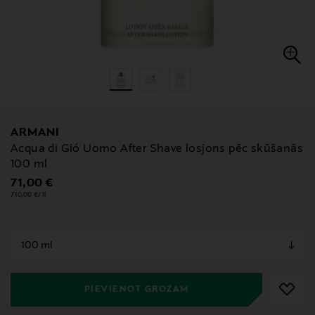
ARMANI
Acqua di Gió Uomo After Shave losjons pēc skūšanās
100 ml
Original Price
71,00 €
710,00 €/1l
null
null
PIEVIENOT GROZAM