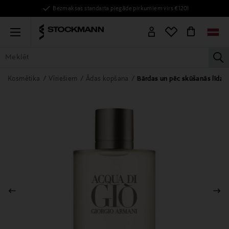
Bezmaksas standarta piegāde pirkumiem virs €120!
Menu
la
VISAS PRECES
SIEVIETĒM
VĪRIEŠIEM
BĒRNIEM
MĀJAI
Kosmētika
Vīriešiem
Ādas kopšana
Bārdas un pēc skūšanās līdzek