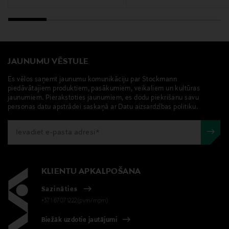
Ražotājvalsts
FRANCIJA
JAUNUMU VĒSTULE
Ražotājs
Giorgio Armani S.p.A.
Es vēlos saņemt jaunumu komunikāciju par Stockmann
piedāvātajiem produktiem, pasākumiem, veikaliem un kultūras
jaunumiem. Pierakstoties jaunumiem, es dodu piekrišanu savu
Ražotāja adrese
personas datu apstrādei saskaņā ar Datu aizsardzības politiku.
VIA BORGONUOVO 11, MILANO, 20121, ITALY
Digitālā adrese
https://www.armani.com/en-fi/help/contact-
KLIENTU APKALPOŠANA
us/contact-form/
Sazināties
Atslēgvārdi
+371 67071222(pvm/mpm)
Armani, smaržas, odekolons, bārda
Biežāk uzdotie jautājumi