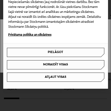
CITI KLIENTI SKATĪJĀS ARĪ
Informācija par izmēru
Nepieciešamās sīkdatnes ļauj nodrošināt vietnes darbību. Bez tām
atvērts. Aizzīmogotiem kosmētikas un dabiskiem līdzekļiem,
vietne nevar pilnvērtīgi funkcionēt. Ar Jūsu piekrišanu Stockmann
100 ml
kas tiek atdoti atpakaļ, ir jābūt to sākotnējā neatvērtajā
šajā vietnē var izmantot arī analītikas un mārketinga sīkdatnes.
iepakojumā.
Atļaut vai noraidīt šīs izvēles sīkdatnes iespējams zemāk. Detalizētu
Ādas tips
informāciju par Stockmann izmantotajām sīkdatnēm atradīsiet
PREČU ATGRIEŠANAS POLITIKA
Stockmann Sīkdatņu politikā.
Visiem ādas tipiem
Stockmann nav pieejams tavā valstī.
Privātuma politika un sīkdatnes
Produkta tips
Delivery is not available in your Country.
Šķidras konsistences
PIELĀGOT
I UNDERSTAND
Kategorija
NORAIDĪT VISAS
Losjons pēc skūšanās
CALVIN KLEIN COSMETICS
BOSS
ATĻAUT VISAS
Eternity for Men After Shave līdzeklis
BOTTLED After Shave Balm balzams
Produkta drošības
pēc skūšanās 100 ml
pēc skūšanās 75 ml
apgalvojums
Original Price
Original Price
38,01 €
61,00 €
Svarīgi: Viegli uzliesmojošs līdz izžūšanai. Izvairīties no
atklātas liesmas un citiem siltuma avotiem. Izvairīties
no izsmidzināšanas acīs.