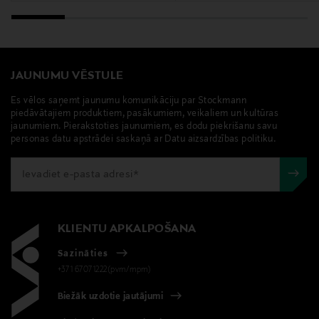
JAUNUMU VĒSTULE
Es vēlos saņemt jaunumu komunikāciju par Stockmann
piedāvātajiem produktiem, pasākumiem, veikaliem un kultūras
jaunumiem. Pierakstoties jaunumiem, es dodu piekrišanu savu
personas datu apstrādei saskaņā ar Datu aizsardzības politiku.
KLIENTU APKALPOŠANA
Sazināties
+371 67071222(pvm/mpm)
Biežāk uzdotie jautājumi