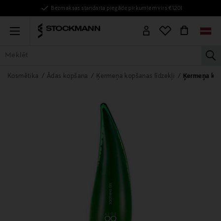
Bezmaksas standarta piegāde pirkumiem virs €120!
Menu
la
VISAS PRECES
SIEVIETĒM
VĪRIEŠIEM
BĒRNIEM
MĀJAI
Kosmētika
Ādas kopšana
Ķermeņa kopšanas līdzekļi
Ķermeņa krēm