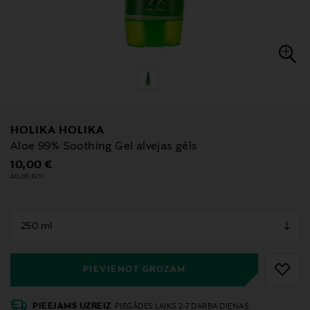
HOLIKA HOLIKA
Aloe 99% Soothing Gel alvejas gēls
Original Price
10,00 €
40,00 €/1l
null
null
PIEVIENOT GROZAM
PIEEJAMS UZREIZ
PIEGĀDES LAIKS 2-7 DARBA DIENAS