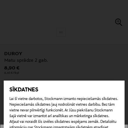
DUROY
Matu sprādze 2 gab.
Original Price
8,90 €
4,45 €/1kpl
SĪKDATNES
null
Lai šī vietne darbotos, Stockmann izmanto nepieciešamās sīkdatnes.
null
Nav pieejams tiešsaistē.
Nepieciešamās sīkdatnes ļauj nodrošināt vietnes darbību. Bez tām
vietne nevar pilnvērtīgi funkcionēt. Ar Jūsu piekrišanu Stockmann
šajā vietnē var izmantot arī analītikas un mārketinga sīkdatnes.
NAV PIEEJAMS
Atļaut vai noraidīt šīs izvēles sīkdatnes iespējams zemāk. Detalizētu
informāciju par Stockmann izmantotajām sīkdatnēm atradīsiet