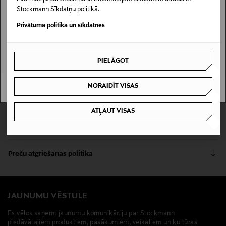
NEVAR ATRAST KONKRĒTO LOKĀCIJU
Stockmann Sīkdatņu politikā.
Stockmann nav pieejams tavā valstī.
Privātuma politika un sīkdatnes
Pārbaudi zemāk preces pieejamību veikalā un iespēju rezervēt.
Lasīt vairāk
Delivery is not available in your Country.
MEKLĒT VEIKALU
Rīga
PIELĀGOT
I UNDERSTAND
NORAIDĪT VISAS
Produkta informācija
ATĻAUT VISAS
Duroy matu sprādzei ir spīdīgs rotājums. Iepakojumā ir
Piegādes metodes
divas sprādzes.
Saņemšana veikalā
Preču atgriešanas politika
Produkta numurs
0,00 €
Preces iespējams atgriezt 30 dienu laikā no pasūtījuma
140894385
Piegāde uz saņemšanas punktu
saņemšanas brīža. Atgriešana ir bezmaksas, un par to nav
0,00 € – 4,90 €
jāpaziņo iepriekš. Veselības un higiēnas apsvērumu dēļ
JAUNUMU VĒSTULE
Iepakojuma izmērs
nedrīkst atdot atpakaļ aizzīmogotas preces, ja to zīmogs ir
2 kpl
Es vēlos saņemt jaunumu komunikāciju par Stockmann
atvērts. Aizzīmogotiem kosmētikas un dabiskiem līdzekļiem,
piedāvātajiem produktiem, pasākumiem, veikaliem un kultūras