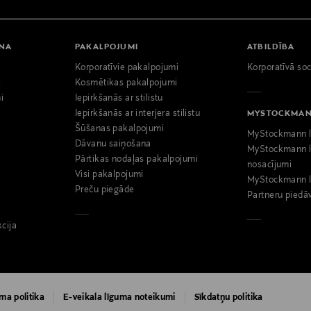
ANA
PAKALPOJUMI
ATBILDĪBA
Korporatīvie pakalpojumi
Korporatīvā soc
i
Kosmētikas pakalpojumi
i
Iepirkšanās ar stilistu
Iepirkšanās ar interjera stilistu
MYSTOCKMA
Šūšanas pakalpojumi
MyStockmann l
Dāvanu saiņošana
MyStockmann l
Pārtikas nodaļas pakalpojumi
nosacījumi
Visi pakalpojumi
MyStockmann l
Preču piegāde
Partneru piedā
kcija
ma politika
E-veikala līguma noteikumi
Sīkdatņu politika