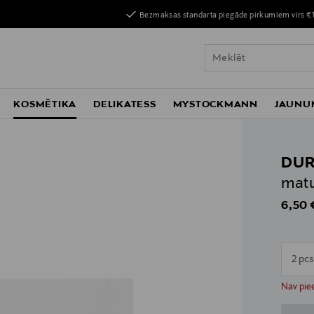
Bezmaksas standarta piegāde pirkumiem virs €
KOSMĒTIKA
DELIKATESS
MYSTOCKMANN
JAUNU
DU
matu
Origin
6,50 
2 pc
n
n
Nav piee