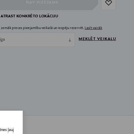
NAV PIEEJAMS
 ATRAST KONKRĒTO LOKĀCIJU
 zemāk preces pieejamību veikalā un iespēju rezervēt.
Lasīt vairāk
MEKLĒT VEIKALU
īga
nes ļauj