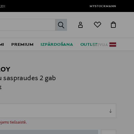
MYSTOCKMANN
120!
label.header.go
MI
PREMIUM
IZPĀRDOŠANA
OUTLET
LATVIJA
ROY
 saspraudes 2 gab
al Price
€
s
ull
ull
jams tiešsaistē.