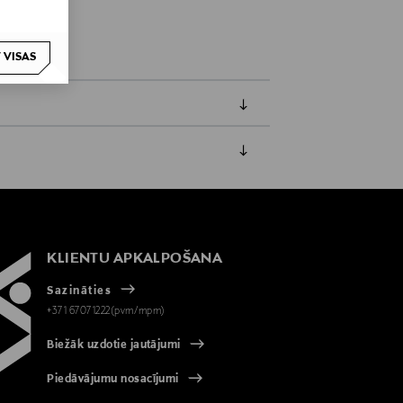
 VISAS
jāpaziņo iepriekš. Veselības un higiēnas
biskiem līdzekļiem, kas tiek atdoti
KLIENTU APKALPOŠANA
Sazināties
+371 67071222(pvm/mpm)
Biežāk uzdotie jautājumi
Piedāvājumu nosacījumi