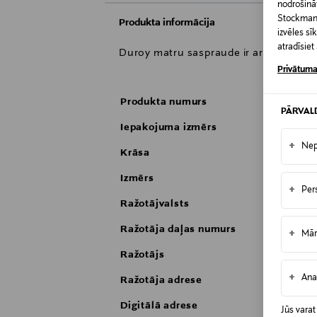
nodrošināt
Stockmann 
Produkta informācija
izvēles s
atradīsie
Duroy matru saspraude ir ar dzirkstoš
Privātuma
Produkta numurs
PĀRVAL
Iepakojuma izmērs
+
Nep
Krāsa
Izmērs
+
Per
Ražotājvalsts
Ražotāja daļas numurs
+
Mār
Ražotājs
+
Ana
Ražotāja adrese
Digitālā adrese
Jūs varat