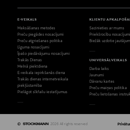
E-VEIKALS
KLIENTU APKALPOŠ
Maksāšanas metodes
Sazinieties ar mums
Preču piegādes nosacījumi
Priekšrocību nosacījum
Preču atgriešanas politika
Biežāk uzdotie jautājum
Līguma nosacījumi
Īpašo piedāvājumu nosacījumi
Trakās Dienas
UNIVERSĀLVEIKALS
Melnā piektdiena
Darba laiks
E-veikala iepirkšanās diena
Jaunumi
Trakās dienas internetveikala
Dāvanu kartes
piekļūstamība
Preču maiņas politika
Pielāgot sīkfailu iestatījumus
Preču lietošanas instru
©
2026 All rights reserved
Privātu