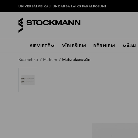
UNIVERSĀLVEIKALI UN DARBA LAIKS
PAKALPOJUMI
SIEVIETĒM
VĪRIEŠIEM
BĒRNIEM
MĀJAI
Kosmētika
Matiem
Matu aksesuāri