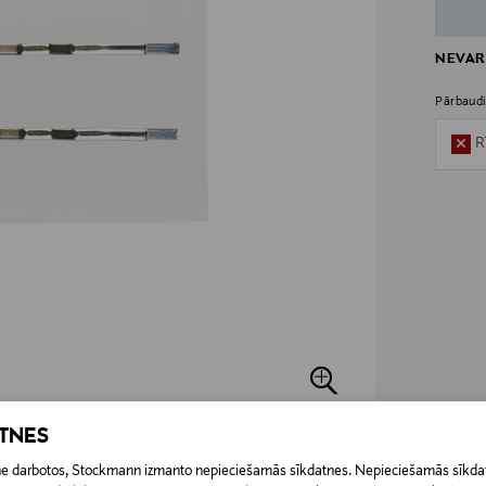
NEVAR
Pārbaudi
R
ATNES
etne darbotos, Stockmann izmanto nepieciešamās sīkdatnes. Nepieciešamās sīkdat