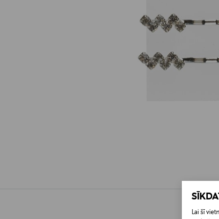
SĪKD
Lai šī vi