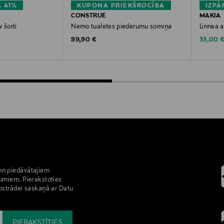
 41%
KUPONA PRIEKŠROCĪBA
IZPĀ
CONSTRUE
MAKIA
 šorti
Nemo tualetes piederumu somiņa
Linnea a
Original Price
Discoun
e
99,90 €
33,00 
nn piedāvātajiem
umiem. Pierakstoties
pstrādei saskaņā ar Datu