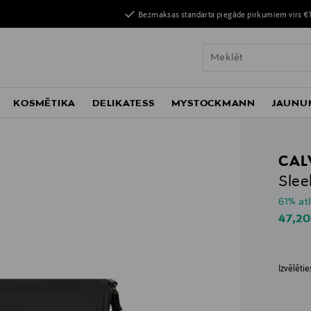
Bezmaksas standarta piegāde pirkumiem virs €
KOSMĒTIKA
DELIKATESS
MYSTOCKMANN
JAUNU
CAL
Slee
61% at
Disco
47,20
Izvēlēti