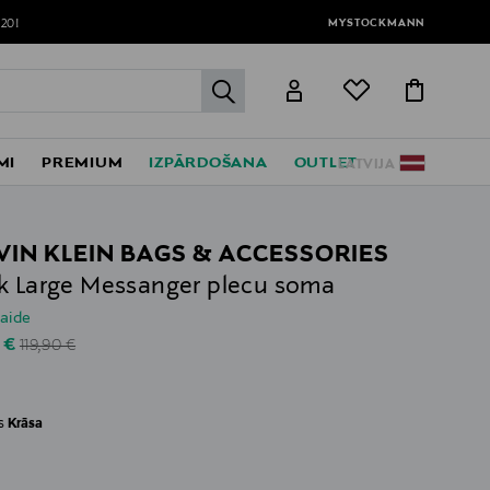
MYSTOCKMANN
120!
label.header.go
MI
PREMIUM
IZPĀRDOŠANA
OUTLET
LATVIJA
VIN KLEIN BAGS & ACCESSORIES
k Large Messanger plecu soma
laide
Original Price
unted Price
 €
119,90 €
es
Krāsa