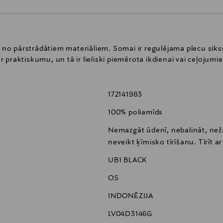
a no pārstrādātiem materiāliem. Somai ir regulējama plecu siks
praktiskumu, un tā ir lieliski piemērota ikdienai vai ceļojumi
172141983
100% poliamīds
Nemazgāt ūdenī, nebalināt, nežā
neveikt ķīmisko tīrīšanu. Tīrīt a
UB1 BLACK
OS
INDONĒZIJA
LV04D3146G