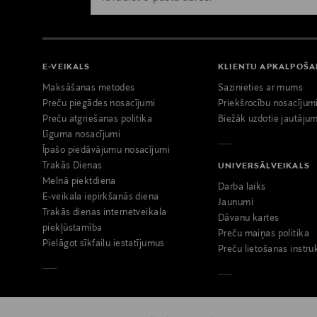
E-VEIKALS
KLIENTU APKALPOŠ
Maksāšanas metodes
Sazinieties ar mums
Preču piegādes nosacījumi
Priekšrocību nosacījum
Preču atgriešanas politika
Biežāk uzdotie jautājum
Līguma nosacījumi
Īpašo piedāvājumu nosacījumi
Trakās Dienas
UNIVERSĀLVEIKALS
Melnā piektdiena
Darba laiks
E-veikala iepirkšanās diena
Jaunumi
Trakās dienas internetveikala
Dāvanu kartes
piekļūstamība
Preču maiņas politika
Pielāgot sīkfailu iestatījumus
Preču lietošanas instru