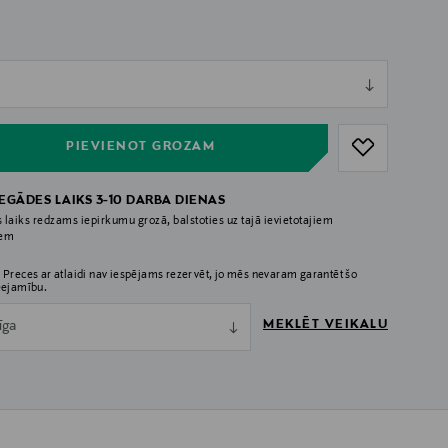
ull
ull
PIEVIENOT GROZAM
IEGĀDES LAIKS 3-10 DARBA DIENAS
 laiks redzams iepirkumu grozā, balstoties uz tajā ievietotajiem
iem
 Preces ar atlaidi nav iespējams rezervēt, jo mēs nevaram garantēt šo
eejamību.
MEKLĒT VEIKALU
īga