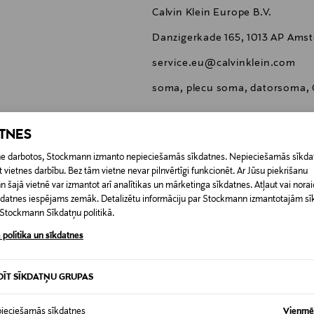
Calvin Klein Europe B.V.
Danzigerkade 165, 1013 AP Ams
service.eu@calvinklein.com
soma, plecu soma, datorsoma, C
ATNES
etne darbotos, Stockmann izmanto nepieciešamās sīkdatnes. Nepieciešamās sīkdat
 vietnes darbību. Bez tām vietne nevar pilnvērtīgi funkcionēt. Ar Jūsu piekrišanu
0,00 €
šajā vietnē var izmantot arī analītikas un mārketinga sīkdatnes. Atļaut vai noraid
īkdatnes iespējams zemāk. Detalizētu informāciju par Stockmann izmantotajām s
RĪ
t Stockmann Sīkdatņu politikā.
0,00 € – 4,90 €
 politika un sīkdatnes
DĪT SĪKDATŅU GRUPAS
ieciešamās sīkdatnes
Vienmēr