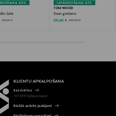
RDOŠANA 63%
IZPĀRDOŠANA 61%
TOM WOOD
dīts šalle
Dean gredzens
ted Price
Discounted Price
Original Price
Original Price
€
191,60 €
89,00 €
490,00 €
KLIENTU APKALPOŠANA
Sazināties
+371 67071222(pvm/mpm)
Biežāk uzdotie jautājumi