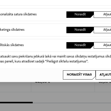
sonalizēta satura sīkdatnes
Noraidīt
Atļau
ketinga sīkdatnes
Noraidīt
Atļau
lītiskās sīkdatnes
Noraidīt
Atļau
 atsaukt savu piekrišanu jebkurā laikā vai mainīt savus sīkdatņu iestatījumus sīk
nas panelī, kuru atradīsiet sadaļā “Pielāgot sīkfailu iestatījumus”.
A 40%
KUPONA PRIEKŠROCĪBA
KUPO
POLO RALPH LAUREN
TOMMY 
NORAIDĪT VISAS
ATĻAUT
ter soma
Messenger Large pleca soma
Central 
Original Price
Original
e
445,00 €
89,90 