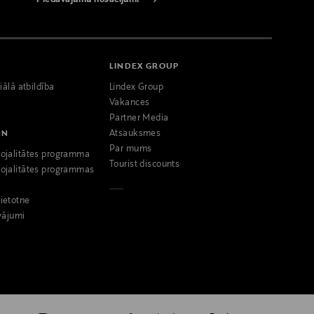
Piedāvājumu nosacījumi
LINDEX GROUP
iālā atbildība
Lindex Group
Vakances
Partner Media
NN
Atsauksmes
Par mums
ojalitātes programma
Tourist discounts
ojalitātes programmas
ietotne
vājumi