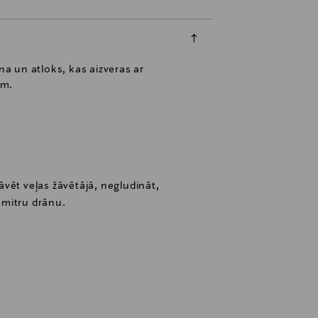
na un atloks, kas aizveras ar
em.
vēt veļas žāvētājā, negludināt,
r mitru drānu.