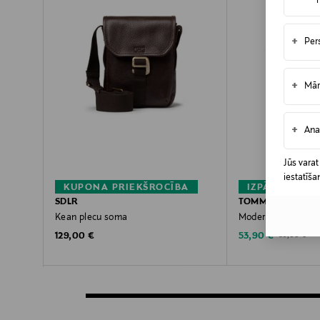
+
Per
+
Mār
+
Ana
Jūs varat
iestatīša
KUPONA PRIEKŠROCĪBA
IZPĀRDOŠAN
SDLR
TOMMY HILFIGER
Kean plecu soma
Modern Mini Repor
Original Price
Discounted Price
Original Pric
129,00 €
53,90 €
89,90 €