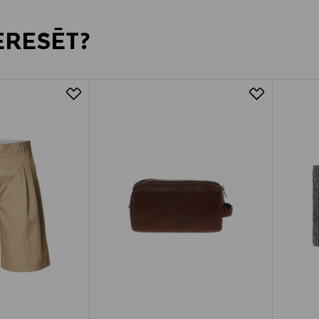
TERESĒT?