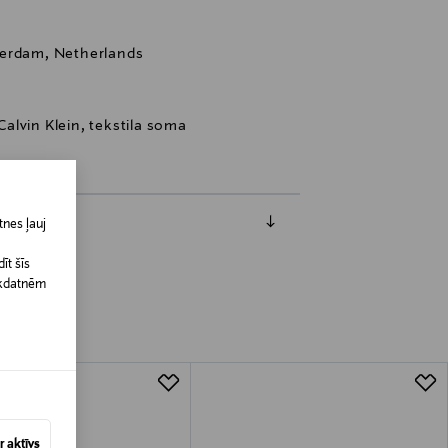
terdam, Netherlands
alvin Klein, tekstila soma
nes ļauj
īt šīs
īkdatnēm
 aktīvs