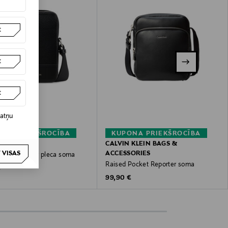
t
t
t
datņu
NA PRIEKŠROCĪBA
KUPONA PRIEKŠROCĪBA
HILFIGER
CALVIN KLEIN BAGS &
 VISAS
ACCESSORIES
Mini Reporter pleca soma
Raised Pocket Reporter soma
 Price
€
Original Price
99,90 €