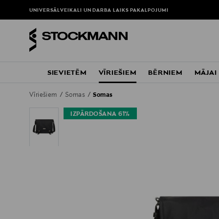
UNIVERSĀLVEIKALI UN DARBA LAIKS
PAKALPOJUMI
SIEVIETĒM
VĪRIEŠIEM
BĒRNIEM
MĀJAI
Vīriešiem
Somas
Somas
IZPĀRDOŠANA 61%