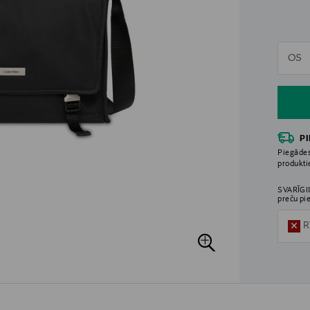
n
OS
n
P
Piegādes
produkt
SVARĪGI!
preču pi
R