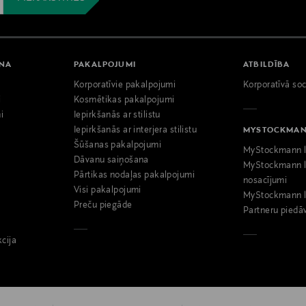
ANA
PAKALPOJUMI
ATBILDĪBA
Korporatīvie pakalpojumi
Korporatīvā soc
i
Kosmētikas pakalpojumi
i
Iepirkšanās ar stilistu
Iepirkšanās ar interjera stilistu
MYSTOCKMA
Šūšanas pakalpojumi
MyStockmann l
Dāvanu saiņošana
MyStockmann l
Pārtikas nodaļas pakalpojumi
nosacījumi
Visi pakalpojumi
MyStockmann l
Preču piegāde
Partneru piedā
kcija