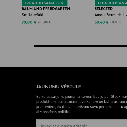
IZPĀRDOŠANA 61%
IZPĀRDOŠANA
BAUM UND PFERDGARTEN
SELECTED
Smilla svārki
Amour Bermuda Hw
Discounted Price
Discounted Price
Original Price
Original Pric
79,00 €
59,40 €
205,00 €
99,99 €
JAUNUMU VĒSTULE
Es vēlos saņemt jaunumu komunikāciju par Stockma
produktiem, pasākumiem, veikaliem un kultūras jaun
jaunumiem, es dodu piekrišanu savu personas datu a
aizsardzības politiku.