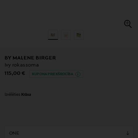
BY MALENE BIRGER
Ivy rokassoma
Original Price
115,00 €
KUPONA PRIEKŠROCĪBA
Izvēlēties
Krāsa
null
null