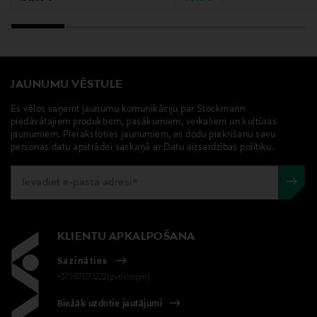
soma, rokassoma, pleca soma, maza soma, By Malene
Birger
JAUNUMU VĒSTULE
Es vēlos saņemt jaunumu komunikāciju par Stockmann
piedāvātajiem produktiem, pasākumiem, veikaliem un kultūras
jaunumiem. Pierakstoties jaunumiem, es dodu piekrišanu savu
personas datu apstrādei saskaņā ar Datu aizsardzības politiku.
KLIENTU APKALPOŠANA
Sazināties
+371 67071222(pvm/mpm)
Biežāk uzdotie jautājumi