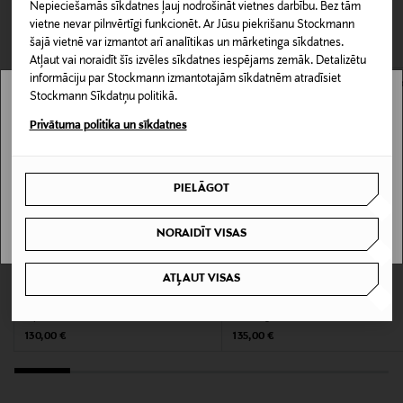
Nepieciešamās sīkdatnes ļauj nodrošināt vietnes darbību. Bez tām
CITI KLIENTI SKATĪJĀS ARĪ
Piegāde uz saņemšanas punktu
vietne nevar pilnvērtīgi funkcionēt. Ar Jūsu piekrišanu Stockmann
0,00 € – 4,90 €
šajā vietnē var izmantot arī analītikas un mārketinga sīkdatnes.
Produkta numurs
Atļaut vai noraidīt šīs izvēles sīkdatnes iespējams zemāk. Detalizētu
177768222
informāciju par Stockmann izmantotajām sīkdatnēm atradīsiet
Stockmann Sīkdatņu politikā.
Stockmann nav pieejams tavā valstī.
Materiāls
Privātuma politika un sīkdatnes
100% PVC
Delivery is not available in your Country.
PIELĀGOT
Kopšanas instrukcijas
I UNDERSTAND
Tīrīt ar mitru drānu
NORAIDĪT VISAS
Krāsa
ATĻAUT VISAS
KUPONA PRIEKŠROCĪBA
1S7 FEATHER
BY MALENE BIRGER
LONGCHAMP
Ivy Clutch soma
Le Pliage rokassomi
Original Price
Original Price
130,00 €
135,00 €
Izmērs
ONE