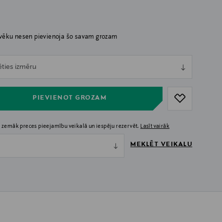
lvēku nesen pievienoja šo savam grozam
ull
ēties izmēru
ull
PIEVIENOT GROZAM
 zemāk preces pieejamību veikalā un iespēju rezervēt.
Lasīt vairāk
MEKLĒT VEIKALU