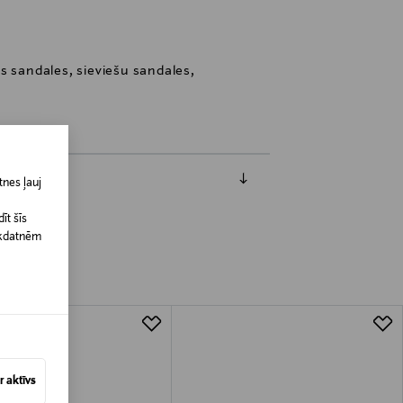
s sandales, sieviešu sandales,
nes ļauj
īt šīs
īkdatnēm
 aktīvs