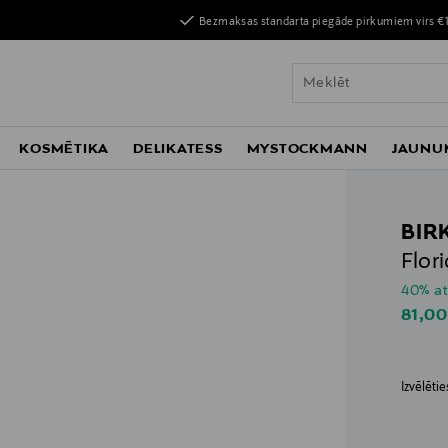
Bezmaksas standarta piegāde pirkumiem virs €
KOSMĒTIKA
DELIKATESS
MYSTOCKMANN
JAUNU
BIR
Flor
40% at
Disco
81,00
Izvēlēti