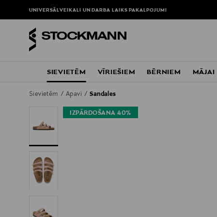
UNIVERSĀLVEIKALI UN DARBA LAIKS
PAKALPOJUMI
SIEVIETĒM
VĪRIEŠIEM
BĒRNIEM
MĀJAI
Sievietēm
Apavi
Sandales
IZPĀRDOŠANA 40%