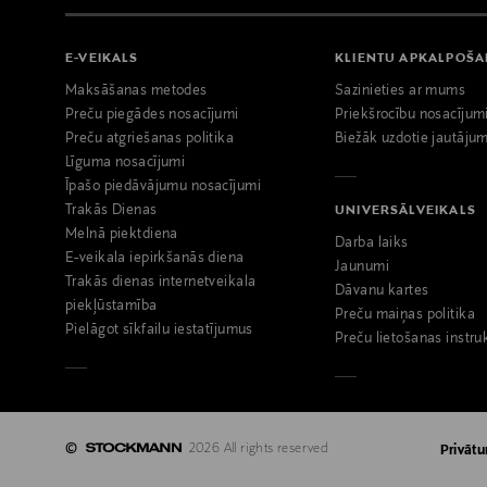
E-VEIKALS
KLIENTU APKALPOŠ
Maksāšanas metodes
Sazinieties ar mums
Preču piegādes nosacījumi
Priekšrocību nosacījum
Preču atgriešanas politika
Biežāk uzdotie jautājum
Līguma nosacījumi
Īpašo piedāvājumu nosacījumi
Trakās Dienas
UNIVERSĀLVEIKALS
Melnā piektdiena
Darba laiks
E-veikala iepirkšanās diena
Jaunumi
Trakās dienas internetveikala
Dāvanu kartes
piekļūstamība
Preču maiņas politika
Pielāgot sīkfailu iestatījumus
Preču lietošanas instru
©
2026 All rights reserved
Privātu