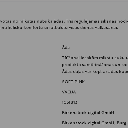
tavotas no mīkstas nubuka ādas. Trīs regulējamas siksnas nodr
ina lielisku komfortu un atbalstu visas dienas valkāšanai.
Āda
Tīrīšanai iesakām mīkstu suku u
produkta samitrināšanas un sarg
Ādas daļas var kopt ar ādas kopš
SOFT PINK
VĀCIJA
1031813
Birkenstock digital GmbH
Birkenstock digital GmbH, Burg