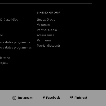
LINDEX GROUP
iālā atbildība
Lindex Group
Vakances
Partner Media
NN
Atsauksmes
Par mums
ojalitātes programma
Tourist discounts
ojalitātes programmas
ietotne
vājumi
Instagram
Facebook
Pinterest