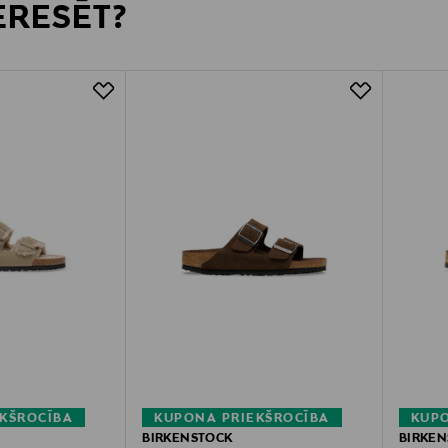
TERESĒT?
KŠROCĪBA
KUPONA PRIEKŠROCĪBA
KUPO
BIRKENSTOCK
BIRKE