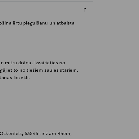
ošina ērtu piegulšanu un atbalsta
n mitru drānu. Izvairieties no
ājiet to no tiešiem saules stariem.
anas līdzekli.
 Ockenfels, 53545 Linz am Rhein,