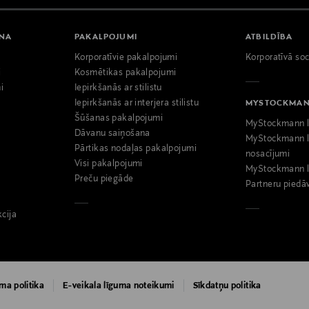
ANA
PAKALPOJUMI
ATBILDĪBA
Korporatīvie pakalpojumi
Korporatīvā soc
i
Kosmētikas pakalpojumi
i
Iepirkšanās ar stilistu
Iepirkšanās ar interjera stilistu
MYSTOCKMA
Šūšanas pakalpojumi
MyStockmann l
Dāvanu saiņošana
MyStockmann l
Pārtikas nodaļas pakalpojumi
nosacījumi
Visi pakalpojumi
MyStockmann l
Preču piegāde
Partneru piedā
kcija
ma politika
E-veikala līguma noteikumi
Sīkdatņu politika