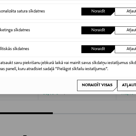
sonalizēta satura sīkdatnes
Noraidīt
Atļau
ketinga sīkdatnes
Noraidīt
Atļau
lītiskās sīkdatnes
Noraidīt
Atļau
 atsaukt savu piekrišanu jebkurā laikā vai mainīt savus sīkdatņu iestatījumus sīk
nas panelī, kuru atradīsiet sadaļā “Pielāgot sīkfailu iestatījumus”.
A 40%
IZPĀRDOŠANA 41%
IZP
MY ESSENTIAL WARDROBE
DRAGO
NORAIDĪT VISAS
ATĻAUT
pavi
SunnaMW bikšusvārki
Chunky 
Discounted Price
Discoun
e
Original Price
59,40 €
149,40 
99,95 €