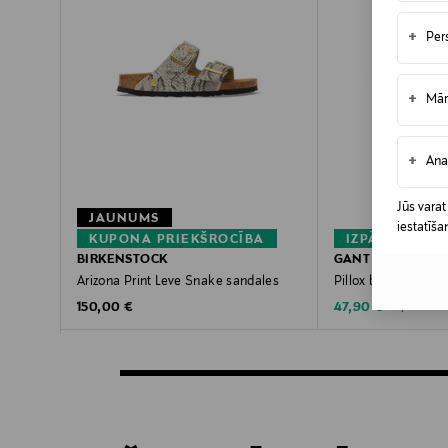
+
Per
+
Mār
+
Ana
Jūs varat
JAUNUMS
iestatīša
KUPONA PRIEKŠROCĪBA
IZPĀRDOŠAN
BIRKENSTOCK
GANT
Arizona Print Leve Snake sandales
Pillox brīvā laika a
Original Price
Discounted Price
Original Pric
150,00 €
47,90 €
79,90 €