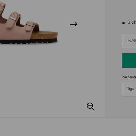
3 ci
n
Izvēl
n
Pārbaudi
Rīga