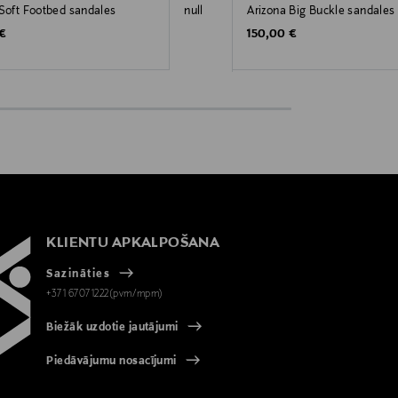
 Soft Footbed sandales
null
Arizona Big Buckle sandales
 Price
Original Price
 €
150,00 €
KLIENTU APKALPOŠANA
Sazināties
+371 67071222(pvm/mpm)
Biežāk uzdotie jautājumi
Piedāvājumu nosacījumi