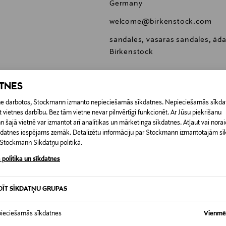
Germany
welcome@birkenstock.com
sandales, vasaras sandales, āda
Birkenstock
ATNES
etne darbotos, Stockmann izmanto nepieciešamās sīkdatnes. Nepieciešamās sīkdat
 vietnes darbību. Bez tām vietne nevar pilnvērtīgi funkcionēt. Ar Jūsu piekrišanu
0,00 €
šajā vietnē var izmantot arī analītikas un mārketinga sīkdatnes. Atļaut vai noraid
īkdatnes iespējams zemāk. Detalizētu informāciju par Stockmann izmantotajām s
RĪ
t Stockmann Sīkdatņu politikā.
0,00 € – 4,90 €
 politika un sīkdatnes
DĪT SĪKDATŅU GRUPAS
ieciešamās sīkdatnes
Vienmēr