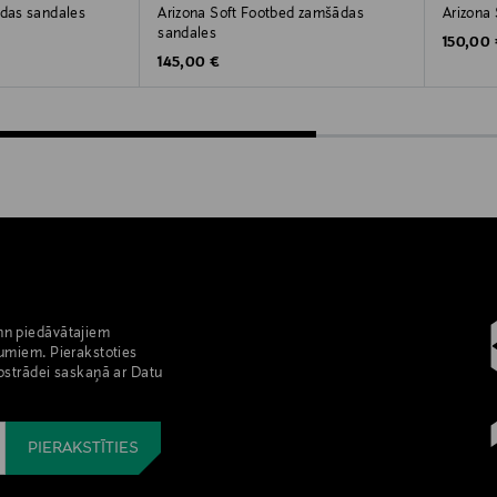
ādas sandales
Arizona Soft Footbed zamšādas
Arizona
sandales
rice
Original
150,00
Original Price
145,00 €
nn piedāvātajiem
umiem. Pierakstoties
pstrādei saskaņā ar Datu