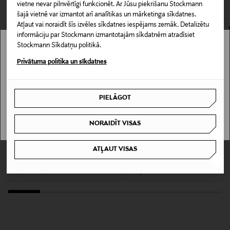
laikam.
vietne nevar pilnvērtīgi funkcionēt. Ar Jūsu piekrišanu Stockmann
LASĪT VAIRĀK
0,00 € – 4,90 €
šajā vietnē var izmantot arī analītikas un mārketinga sīkdatnes.
Atļaut vai noraidīt šīs izvēles sīkdatnes iespējams zemāk. Detalizētu
Materiāls
informāciju par Stockmann izmantotajām sīkdatnēm atradīsiet
100% kokvilna
Stockmann Sīkdatņu politikā.
Stockmann nav pieejams tavā valstī.
Privātuma politika un sīkdatnes
Kopšanas instrukcijas
Delivery is not available in your Country.
Mazgāt veļasmašīnā saskaņā ar kopšanas
norādījumiem.
PIELĀGOT
I UNDERSTAND
Krāsa
NORAIDĪT VISAS
AF10337 UC001 BLACK
IZPĀRDOŠANA 40%
KUPONA PRIEKŠROCĪBA
ATĻAUT VISAS
ARMANI EXCHANGE
PS PAUL SMITH
Logo Print T-krekls
Zebra Logo t-krekls
Ražotājvalsts
Discounted Price
Original Price
Original Price
29,90 €
79,90 €
49,90 €
VJETNAMA
Ražotāja daļas numurs
XM002453