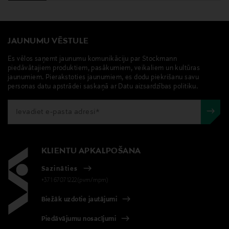
JAUNUMU VĒSTULE
Es vēlos saņemt jaunumu komunikāciju par Stockmann
piedāvātajiem produktiem, pasākumiem, veikaliem un kultūras
jaunumiem. Pierakstoties jaunumiem, es dodu piekrišanu savu
personas datu apstrādei saskaņā ar Datu aizsardzības politiku.
KLIENTU APKALPOŠANA
Sazināties
+371 67071222(pvm/mpm)
Biežāk uzdotie jautājumi
Piedāvājumu nosacījumi