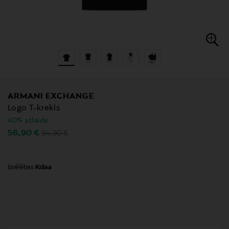
ARMANI EXCHANGE
Logo T-krekls
40% atlaide
Original Price
Discounted Price
56,90 €
94,90 €
Izvēlēties
Krāsa