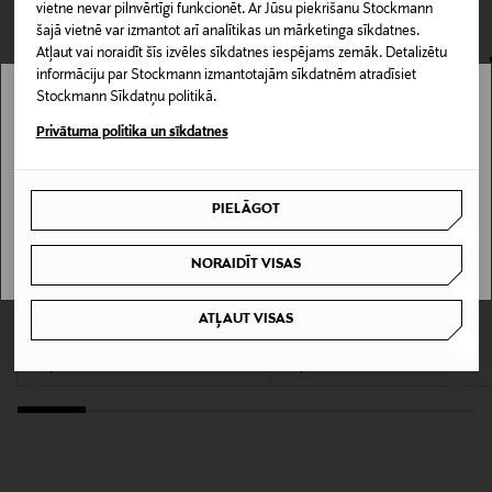
gadījumiem.
vietne nevar pilnvērtīgi funkcionēt. Ar Jūsu piekrišanu Stockmann
LASĪT VAIRĀK
0,00 € – 4,90 €
šajā vietnē var izmantot arī analītikas un mārketinga sīkdatnes.
Atļaut vai noraidīt šīs izvēles sīkdatnes iespējams zemāk. Detalizētu
Materiāls
informāciju par Stockmann izmantotajām sīkdatnēm atradīsiet
100% kokvilna
Stockmann Sīkdatņu politikā.
Stockmann nav pieejams tavā valstī.
Privātuma politika un sīkdatnes
Kopšanas instrukcijas
Delivery is not available in your Country.
Mazgāt veļasmašīnā saskaņā ar kopšanas
norādījumiem.
PIELĀGOT
I UNDERSTAND
Krāsa
NORAIDĪT VISAS
JAUNUMS
AF12308 UC001 BLACK
KUPONA PRIEKŠROCĪBA
KUPONA PRIEKŠROCĪBA
ATĻAUT VISAS
Y-3
SELECTED
Logo T-krekls
Print T-krekls
Ražotājvalsts
Original Price
Original Price
120,00 €
34,99 €
VJETNAMA
Ražotāja daļas numurs
XM000363