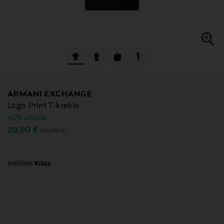
ARMANI EXCHANGE
Logo Print T-krekls
40% atlaide
Original Price
Discounted Price
29,90 €
49,90 €
Izvēlēties
Krāsa