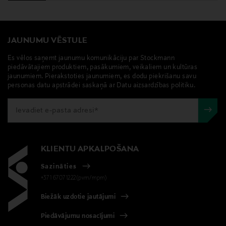
JAUNUMU VĒSTULE
Es vēlos saņemt jaunumu komunikāciju par Stockmann
piedāvātajiem produktiem, pasākumiem, veikaliem un kultūras
jaunumiem. Pierakstoties jaunumiem, es dodu piekrišanu savu
personas datu apstrādei saskaņā ar Datu aizsardzības politiku.
KLIENTU APKALPOŠANA
Sazināties
+371 67071222(pvm/mpm)
Biežāk uzdotie jautājumi
Piedāvājumu nosacījumi