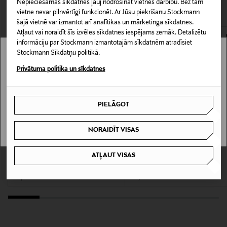
CITI KLIENTI SKATĪJĀS ARĪ
Piegāde uz saņemšanas punktu
Nepieciešamās sīkdatnes ļauj nodrošināt vietnes darbību. Bez tām
valkāšanai, gan slāņošanai.
vietne nevar pilnvērtīgi funkcionēt. Ar Jūsu piekrišanu Stockmann
LASĪT VAIRĀK
0,00 € – 4,90 €
šajā vietnē var izmantot arī analītikas un mārketinga sīkdatnes.
Atļaut vai noraidīt šīs izvēles sīkdatnes iespējams zemāk. Detalizētu
Materiāls
informāciju par Stockmann izmantotajām sīkdatnēm atradīsiet
100% kokvilna
Stockmann Sīkdatņu politikā.
Stockmann nav pieejams tavā valstī.
Privātuma politika un sīkdatnes
Kopšanas instrukcijas
Delivery is not available in your Country.
Mazgāt veļas mašīnā. Sīkāku informāciju par
mazgāšanu skatiet produkta etiķetē.
PIELĀGOT
I UNDERSTAND
Krāsa
NORAIDĪT VISAS
JET BLACK
KUPONA PRIEKŠROCĪBA
KUPONA PRIEKŠROCĪBA
ATĻAUT VISAS
ALLSAINTS
ALLSAINTS
Underground T-krekls
Underground Crew T-krekls
Ražotājvalsts
Original Price
Original Price
74,90 €
79,90 €
PORTUGĀLE
Ražotāja daļas numurs