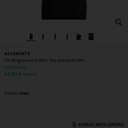
ALLSAINTS
Underground krekls bez piedurknēm
40% atlaide
Original Price
Discounted Price
47,90 €
79,90 €
Izvēlēties
Krāsa
ATRAST SAVU IZMĒRU