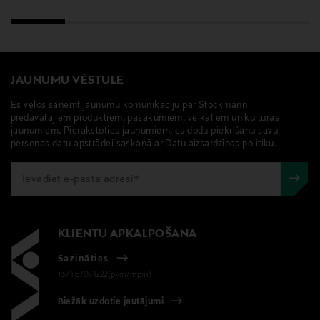
JAUNUMU VĒSTULE
Es vēlos saņemt jaunumu komunikāciju par Stockmann
piedāvātajiem produktiem, pasākumiem, veikaliem un kultūras
jaunumiem. Pierakstoties jaunumiem, es dodu piekrišanu savu
personas datu apstrādei saskaņā ar Datu aizsardzības politiku.
KLIENTU APKALPOŠANA
Sazināties
+371 67071222(pvm/mpm)
Biežāk uzdotie jautājumi