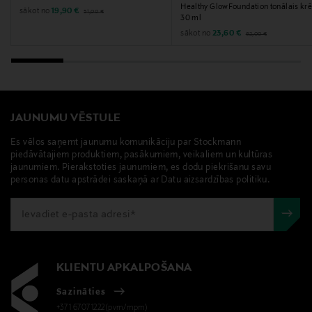
Healthy GlowFoundation tonālais kr
Original Price
Discounted Price
sākot no
19,90 €
51,00 €
30 ml
Original Price
Discounted Price
sākot no
23,60 €
62,00 €
JAUNUMU VĒSTULE
Es vēlos saņemt jaunumu komunikāciju par Stockmann
piedāvātajiem produktiem, pasākumiem, veikaliem un kultūras
jaunumiem. Pierakstoties jaunumiem, es dodu piekrišanu savu
personas datu apstrādei saskaņā ar Datu aizsardzības politiku.
KLIENTU APKALPOŠANA
Sazināties
+371 67071222(pvm/mpm)