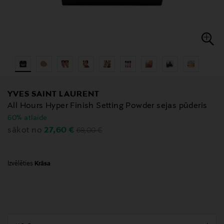
YVES SAINT LAURENT
All Hours Hyper Finish Setting Powder sejas pūderis
60% atlaide
Original Price
Discounted Price
27,60 €
sākot no
69,00 €
Izvēlēties
Krāsa
null