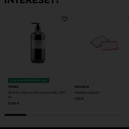
INTERESĒT?
KUPONA PRIEKŠROCĪBA
OSMIA
WILLKEM
Šķidrās ziepes ar darvas aromātu, 500
Kabatas spogulis
ml
Original Price
1,70 €
Original Price
17,90 €