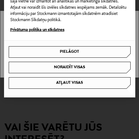
šajā vietnē var izmantot arī analītikas un mārketinga sīkdatnes.
Izmērs
Atļaut vai noraidīt šīs izvēles sīkdatnes iespējams zemāk. Detalizētu
222 mm
informāciju par Stockmann izmantotajām sīkdatnēm atradīsiet
Stockmann Sīkdatņu politikā.
Stockmann nav pieejams tavā valstī.
Ražotājvalsts
Privātuma politika un sīkdatnes
VĀCIJA
Delivery is not available in your Country.
PIELĀGOT
Ražotājs
I UNDERSTAND
Villeroy & Boch AG
KUPONA PRIEKŠROCĪBA
KUPONA PRIEKŠROCĪBA
NORAIDĪT VISAS
PINTIINOX
PINTIINOX
Hive deserta nazis
Palladium deserta nazis
Ražotāja adrese
ATĻAUT VISAS
Original Price
Original Price
9,90 €
8,90 €
Saaruferstraße, 66693 Mettlach, Germany
Digitālā adrese
partner-support-tw.nordic@villeroy-boch.com
VAI ŠIE VARĒTU JŪS