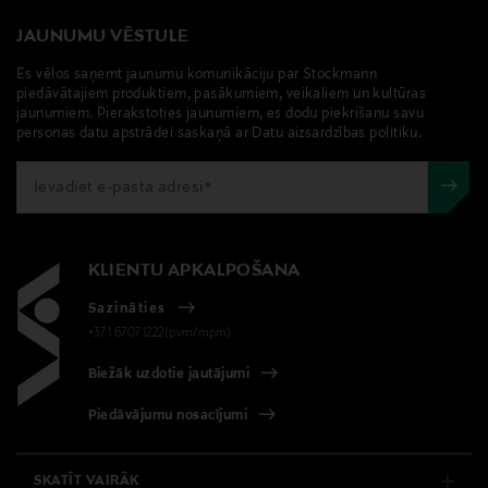
JAUNUMU VĒSTULE
Es vēlos saņemt jaunumu komunikāciju par Stockmann
piedāvātajiem produktiem, pasākumiem, veikaliem un kultūras
jaunumiem. Pierakstoties jaunumiem, es dodu piekrišanu savu
personas datu apstrādei saskaņā ar Datu aizsardzības politiku.
KLIENTU APKALPOŠANA
Sazināties
+371 67071222(pvm/mpm)
Biežāk uzdotie jautājumi
Piedāvājumu nosacījumi
SKATĪT VAIRĀK