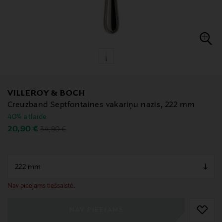
VILLEROY & BOCH
Creuzband Septfontaines vakariņu nazis, 222 mm
40% atlaide
Original Price
Discounted Price
20,90 €
34,90 €
null
null
Nav pieejams tiešsaistē.
NAV PIEEJAMS