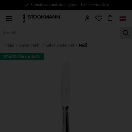
Bezmaksas standarta piegāde pirkumiem virs €120!
Menu
la
VISAS PRECES
SIEVIETĒM
VĪRIEŠIEM
BĒRNIEM
MĀJAI
Mājai
Galda trauki
Galda piederumi
Naži
IZPĀRDOŠANA 40%