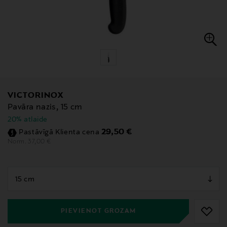
VICTORINOX
Pavāra nazis, 15 cm
20% atlaide
Discounted Price
29,50 €
Pastāvīgā Klienta cena
Original Price
37,00 €
Norm.
null
null
PIEVIENOT GROZAM