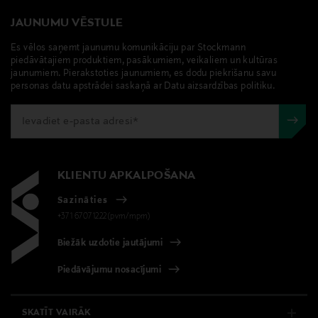
JAUNUMU VĒSTULE
Es vēlos saņemt jaunumu komunikāciju par Stockmann
piedāvātajiem produktiem, pasākumiem, veikaliem un kultūras
jaunumiem. Pierakstoties jaunumiem, es dodu piekrišanu savu
personas datu apstrādei saskaņā ar Datu aizsardzības politiku.
KLIENTU APKALPOŠANA
Sazināties
+371 67071222(pvm/mpm)
Biežāk uzdotie jautājumi
Piedāvājumu nosacījumi
SKATĪT VAIRĀK