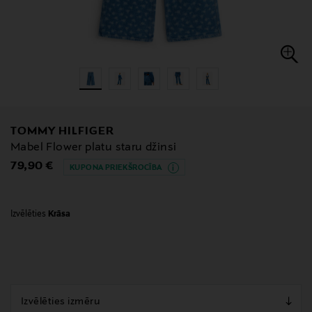
TOMMY HILFIGER
Mabel Flower platu staru džinsi
Original Price
79,90 €
KUPONA PRIEKŠROCĪBA
Izvēlēties
Krāsa
null
null