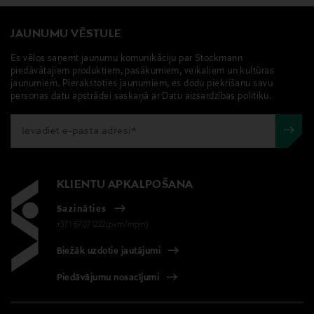
JAUNUMU VĒSTULE
Es vēlos saņemt jaunumu komunikāciju par Stockmann
piedāvātajiem produktiem, pasākumiem, veikaliem un kultūras
jaunumiem. Pierakstoties jaunumiem, es dodu piekrišanu savu
personas datu apstrādei saskaņā ar Datu aizsardzības politiku.
KLIENTU APKALPOŠANA
Sazināties
+371 67071222(pvm/mpm)
Biežāk uzdotie jautājumi
Piedāvājumu nosacījumi