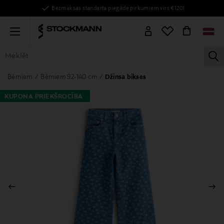
Bezmaksas standarta piegāde pirkumiem virs €120!
Menu
la
VISAS PRECES
SIEVIETĒM
VĪRIEŠIEM
BĒRNIEM
MĀJAI
Bērniem
Bērniem 92-140 cm
Džinsa bikses
KUPONA PRIEKŠROCĪBA