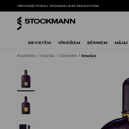
UNIVERSĀLVEIKALI UN DARBA LAIKS
PAKALPOJUMI
SIEVIETĒM
VĪRIEŠIEM
BĒRNIEM
MĀJAI
Kosmētika
Smaržas
Sievietēm
Smaržas