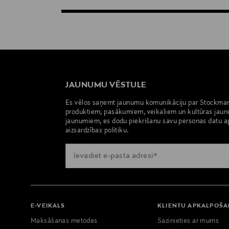
JAUNUMU VĒSTULE
Es vēlos saņemt jaunumu komunikāciju par Stockma
produktiem, pasākumiem, veikaliem un kultūras jaun
jaunumiem, es dodu piekrišanu savu personas datu a
aizsardzības politiku.
E-VEIKALS
KLIENTU APKALPOŠ
Maksāšanas metodes
Sazinieties ar mums