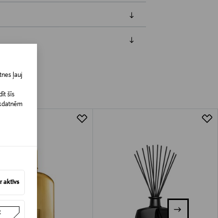
jāpaziņo iepriekš. Veselības un higiēnas
biskiem līdzekļiem, kas tiek atdoti
nes ļauj
īt šīs
īkdatnēm
 aktīvs
t