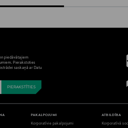
nn piedāvātajiem
umiem. Pierakstoties
pstrādei saskaņā ar Datu
ANA
PAKALPOJUMI
ATBILDĪBA
Korporatīvie pakalpojumi
Korporatīvā soc