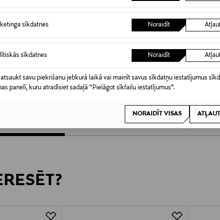
ketinga sīkdatnes
Noraidīt
Atļau
lītiskās sīkdatnes
Noraidīt
Atļau
GUCCI
TOM F
 atsaukt savu piekrišanu jebkurā laikā vai mainīt savus sīkdatņu iestatījumus sīk
elvet EdP
Flora Gorgeous Orchid Edp
Signatu
nas panelī, kuru atradīsiet sadaļā “Pielāgot sīkfailu iestatījumus”.
100 ml
Original Price
94,00 €
Original
252,00
NORAIDĪT VISAS
ATĻAUT
TERESĒT?