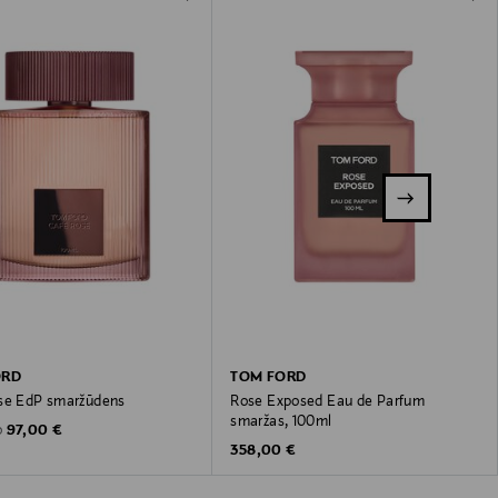
ORD
TOM FORD
se EdP smaržūdens
Rose Exposed Eau de Parfum
smaržas, 100ml
Original Price
97,00 €
o
Original Price
358,00 €