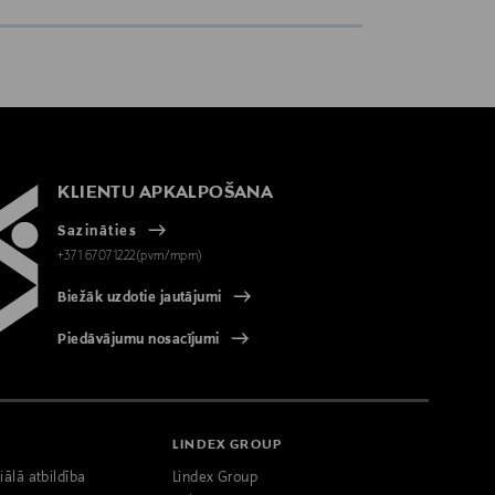
KLIENTU APKALPOŠANA
Sazināties
+371 67071222(pvm/mpm)
Biežāk uzdotie jautājumi
Piedāvājumu nosacījumi
LINDEX GROUP
iālā atbildība
Lindex Group