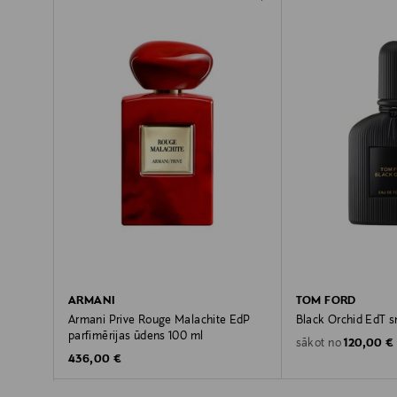
ARMANI
TOM FORD
Armani Prive Rouge Malachite EdP
Black Orchid EdT 
parfimērijas ūdens 100 ml
Original P
120,00 €
sākot no
Original Price
436,00 €