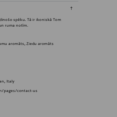
dinošo spēku. Tā ir ikoniskā Tom
s un ruma notīm.
rumu aromāts, Ziedu aromāts
an, Italy
m/pages/contact-us