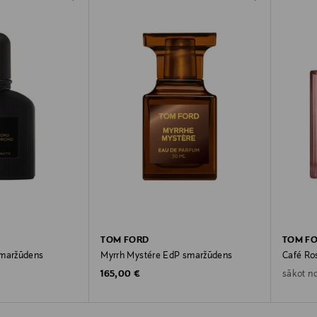
TOM FORD
TOM F
smaržūdens
Myrrh Mystére EdP smaržūdens
Café Ro
rice
Original Price
165,00 €
sākot n