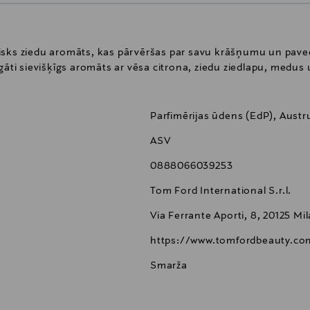
isks ziedu aromāts, kas pārvēršas par savu krāšņumu un pave
agāti sievišķīgs aromāts ar vēsa citrona, ziedu ziedlapu, medu
Parfimērijas ūdens (EdP), Aust
ASV
0888066039253
Tom Ford International S.r.l.
Via Ferrante Aporti, 8, 20125 Mil
https://www.tomfordbeauty.co
Smarža