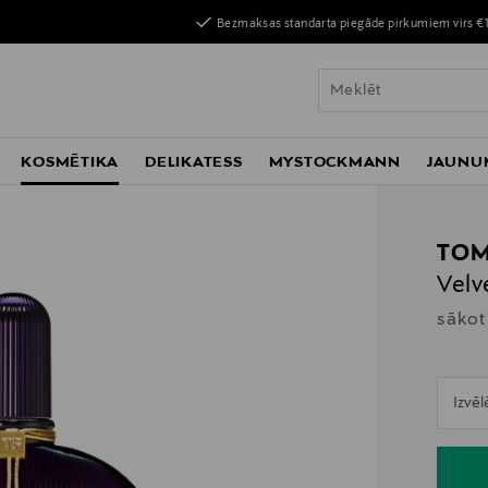
Bezmaksas standarta piegāde pirkumiem virs €
KOSMĒTIKA
DELIKATESS
MYSTOCKMANN
JAUNU
TOM
Velv
sākot
n
Izvēl
n