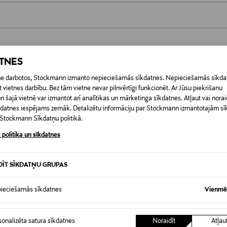
0,00 €
 pasūtījuma saņemšanas brīža. Atgriešana ir bezmaksas, un par to nav 
ATNES
0,00 € – 4,90 €
ogotas preces, ja to zīmogs ir atvērts. Aizzīmogotiem kosmētikas un da
etne darbotos, Stockmann izmanto nepieciešamās sīkdatnes. Nepieciešamās sīkdat
iepakojumā.
RĪ
 vietnes darbību. Bez tām vietne nevar pilnvērtīgi funkcionēt. Ar Jūsu piekrišanu
šajā vietnē var izmantot arī analītikas un mārketinga sīkdatnes. Atļaut vai noraid
īkdatnes iespējams zemāk. Detalizētu informāciju par Stockmann izmantotajām s
t Stockmann Sīkdatņu politikā.
 politika un sīkdatnes
DĪT SĪKDATŅU GRUPAS
ieciešamās sīkdatnes
Vienmēr
sonalizēta satura sīkdatnes
Noraidīt
Atļau