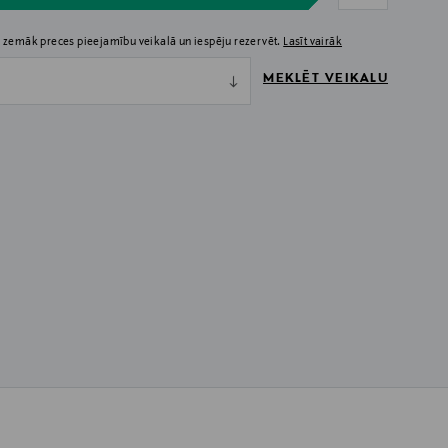
 zemāk preces pieejamību veikalā un iespēju rezervēt.
Lasīt vairāk
MEKLĒT VEIKALU