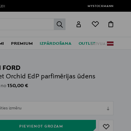
MYSTOCKMANN
120!
label.header.go
MI
PREMIUM
IZPĀRDOŠANA
OUTLET
LATVIJA
 FORD
et Orchid EdP parfimērijas ūdens
Original Price
150,00 €
 no
ull
ēties izmēru
ull
PIEVIENOT GROZAM