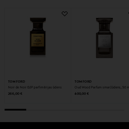
Atslēgvārdi
Parfimērijas ūdens
TOM FORD
TOM FORD
Noir de Noir EdP parfimērijas ūdens
Oud Wood Parfum smaržūdens, 50 
Original Price
Original Price
266,00 €
400,00 €