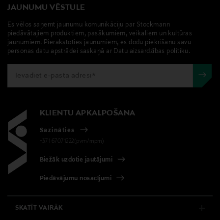
JAUNUMU VĒSTULE
Es vēlos saņemt jaunumu komunikāciju par Stockmann
piedāvātajiem produktiem, pasākumiem, veikaliem un kultūras
jaunumiem. Pierakstoties jaunumiem, es dodu piekrišanu savu
personas datu apstrādei saskaņā ar Datu aizsardzības politiku.
KLIENTU APKALPOŠANA
Sazināties
+371 67071222(pvm/mpm)
Biežāk uzdotie jautājumi
Piedāvājumu nosacījumi
SKATĪT VAIRĀK