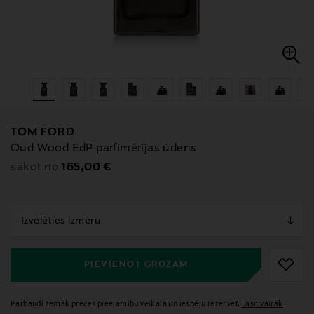
TOM FORD
Oud Wood EdP parfimērijas ūdens
Original Price
165,00 €
sākot no
null
null
PIEVIENOT GROZAM
Pārbaudi zemāk preces pieejamību veikalā un iespēju rezervēt.
Lasīt vairāk