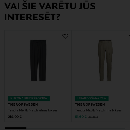
Ražotāja adrese
VAI ŠIE VARĒTU JŪS
Unioninkatu 22, 00130 Helsinki, Finland
INTERESĒT?
Digitālā adrese
customercare@tigerofsweden.se
Atslēgvārdi
Tiger of Sweden, bikses, vīriešu bikses, vilnas bikses,
taisnas bikses, uzvalka bikses
KUPONA PRIEKŠROCĪBA
IZPĀRDOŠANA 74%
TIGER OF SWEDEN
TIGER OF SWEDEN
Tenuta Mix & Match vilnas bikses
Tenuta Mix & Match lina bikses
Original Price
Discounted Price
Original Price
219,00 €
51,60 €
199,00 €