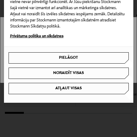
svinīgākiem gadījumiem.
LASĪT VAIRĀK
0,00 € – 4,90 €
vietne nevar pilnvērtīgi funkcionēt. Ar Jūsu piekrišanu Stockmann
šajā vietnē var izmantot arī analītikas un mārketinga sīkdatnes.
Materiāls
Atļaut vai noraidīt šīs izvēles sīkdatnes iespējams zemāk. Detalizētu
informāciju par Stockmann izmantotajām sīkdatnēm atradīsiet
100% vilna
Stockmann Sīkdatņu politikā.
Stockmann nav pieejams tavā valstī.
Privātuma politika un sīkdatnes
Krāsa
Delivery is not available in your Country.
193 MUD
PIELĀGOT
I UNDERSTAND
Ražotājvalsts
NORAIDĪT VISAS
RUMĀNIJA
KUPONA PRIEKŠROCĪBA
IZPĀRDOŠANA 40%
ATĻAUT VISAS
BUGATTI
TIGER OF SWEDEN
Ražotāja daļas numurs
Casual bikses
Tenuta Mix & Match Regular fit bikse
111017
Original Price
Discounted Price
Original Price
119,00 €
89,40 €
149,00 €
Ražotājs
TIGER OF SWEDEN FINLAND OY