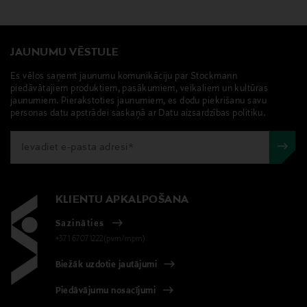
JAUNUMU VĒSTULE
Es vēlos saņemt jaunumu komunikāciju par Stockmann
piedāvātajiem produktiem, pasākumiem, veikaliem un kultūras
jaunumiem. Pierakstoties jaunumiem, es dodu piekrišanu savu
personas datu apstrādei saskaņā ar Datu aizsardzības politiku.
KLIENTU APKALPOŠANA
Sazināties
+371 67071222(pvm/mpm)
Biežāk uzdotie jautājumi
Piedāvājumu nosacījumi