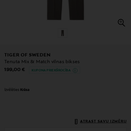
TIGER OF SWEDEN
Tenuta Mix & Match vilnas bikses
Original Price
199,00 €
KUPONA PRIEKŠROCĪBA
Izvēlēties
Krāsa
ATRAST SAVU IZMĒRU