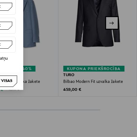
t
t
t
datņu
ĀRDOŠANA 40%
KUPONA PRIEKŠROCĪBA
TURO
 VISAS
lim Fit uzvalka žakete
Bilbao Modern Fit uzvalka žakete
ted Price
Original Price
Original Price
 €
459,00 €
449,00 €