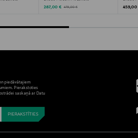
Discounted Price
Original
Original Price
287,00 €
459,00
479,00 €
nn piedāvātajiem
umiem. Pierakstoties
pstrādei saskaņā ar Datu