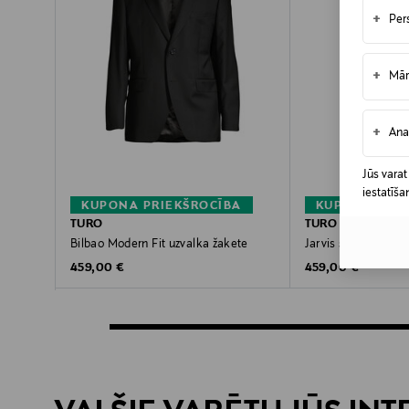
+
Per
+
Mār
+
Ana
Jūs varat
iestatīša
KUPONA PRIEKŠROCĪBA
KUPONA PRIE
TURO
TURO
Bilbao Modern Fit uzvalka žakete
Jarvis smokinga ža
Original Price
Original Price
459,00 €
459,00 €