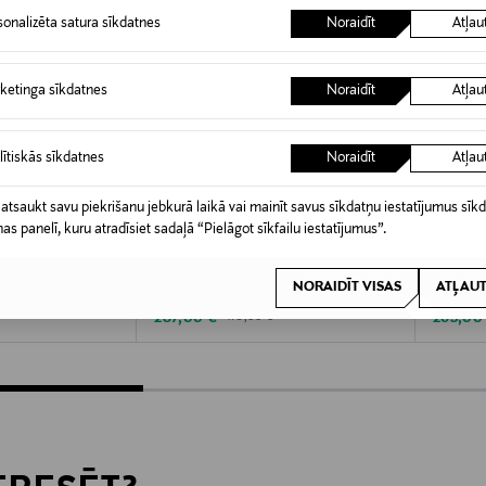
sonalizēta satura sīkdatnes
Noraidīt
Atļau
ketinga sīkdatnes
Noraidīt
Atļau
lītiskās sīkdatnes
Noraidīt
Atļau
 atsaukt savu piekrišanu jebkurā laikā vai mainīt savus sīkdatņu iestatījumus sīk
nas panelī, kuru atradīsiet sadaļā “Pielāgot sīkfailu iestatījumus”.
KŠROCĪBA
IZPĀRDOŠANA 40%
IZP
TURO
TURO
NORAIDĪT VISAS
ATĻAUT
kete
Bilbao Modern Fit žakete
Madrid S
Discounted Price
Discoun
Original Price
287,00 €
269,00
479,00 €