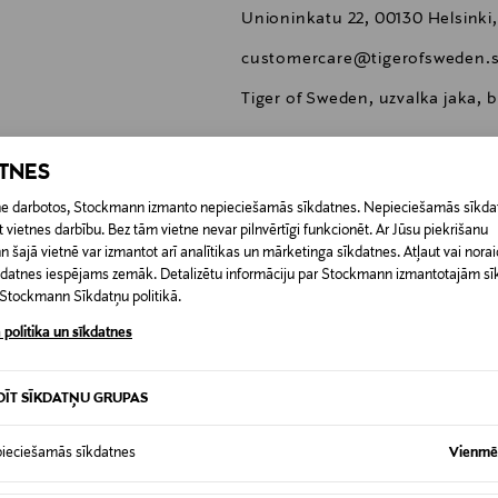
Unioninkatu 22, 00130 Helsinki,
customercare@tigerofsweden.
Tiger of Sweden, uzvalka jaka, b
ATNES
etne darbotos, Stockmann izmanto nepieciešamās sīkdatnes. Nepieciešamās sīkdat
 vietnes darbību. Bez tām vietne nevar pilnvērtīgi funkcionēt. Ar Jūsu piekrišanu
0,00 €
šajā vietnē var izmantot arī analītikas un mārketinga sīkdatnes. Atļaut vai noraid
īkdatnes iespējams zemāk. Detalizētu informāciju par Stockmann izmantotajām s
RĪ
t Stockmann Sīkdatņu politikā.
0,00 € – 4,90 €
 politika un sīkdatnes
DĪT SĪKDATŅU GRUPAS
ieciešamās sīkdatnes
Vienmēr