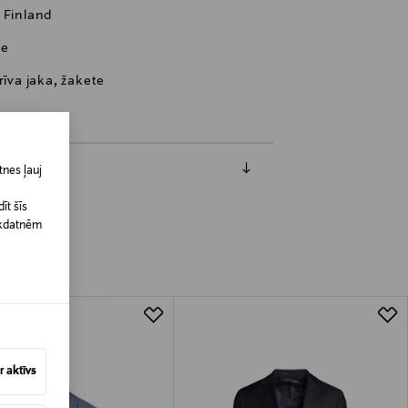
 Finland
se
rīva jaka, žakete
nes ļauj
īt šīs
īkdatnēm
 aktīvs