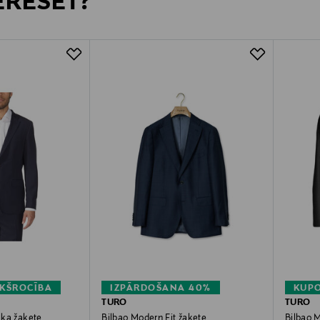
TERESĒT?
KŠROCĪBA
IZPĀRDOŠANA 40%
KUPO
TURO
TURO
alka žakete
Bilbao Modern Fit žakete
Bilbao M