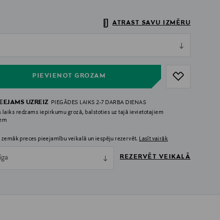
ATRAST SAVU IZMĒRU
ull
ull
PIEVIENOT GROZAM
IEEJAMS UZREIZ
PIEGĀDES LAIKS 2-7 DARBA DIENAS
 laiks redzams iepirkumu grozā, balstoties uz tajā ievietotajiem
iem
 zemāk preces pieejamību veikalā un iespēju rezervēt.
Lasīt vairāk
REZERVĒT VEIKALĀ
īga