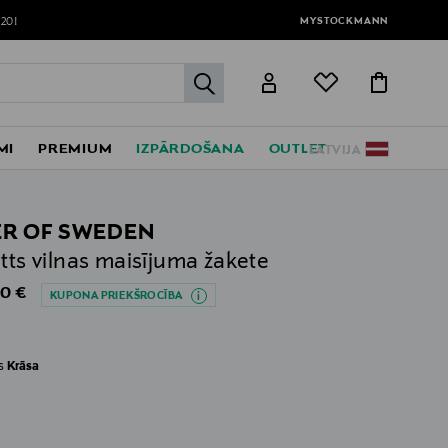
MYSTOCKMANN
120!
label.header.go
MI
PREMIUM
IZPĀRDOŠANA
OUTLET
LATVIJA
ER OF SWEDEN
etts vilnas maisījuma žakete
al Price
0 €
KUPONA PRIEKŠROCĪBA
es
Krāsa