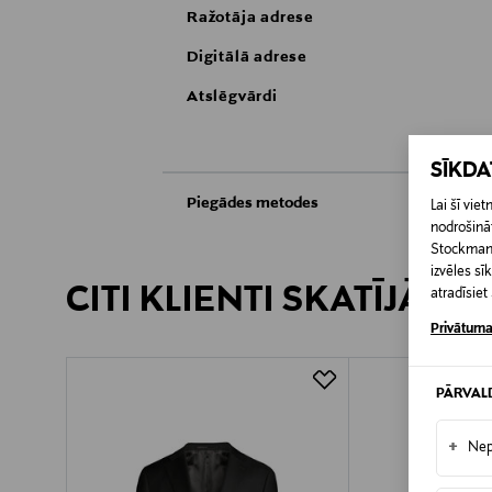
Ražotāja adrese
Digitālā adrese
Atslēgvārdi
SĪKD
Piegādes metodes
Lai šī vi
nodrošināt
Saņemšana veikalā
Stockmann 
izvēles s
CITI KLIENTI SKATĪJĀS A
atradīsie
Piegāde uz saņemšanas punktu
Privātuma
PĀRVAL
+
Nep