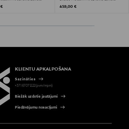
 Price
Original Price
 €
459,00 €
KLIENTU APKALPOŠANA
Sazināties
+371 67071222(pvm/mpm)
Biežāk uzdotie jautājumi
Piedāvājumu nosacījumi