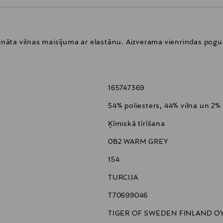
lcināta vilnas maisījuma ar elastānu. Aizverama vienrindas pog
165747369
54% poliesters, 44% vilna un 2%
Ķīmiskā tīrīšana
0B2 WARM GREY
154
TURCIJA
T70699046
TIGER OF SWEDEN FINLAND O