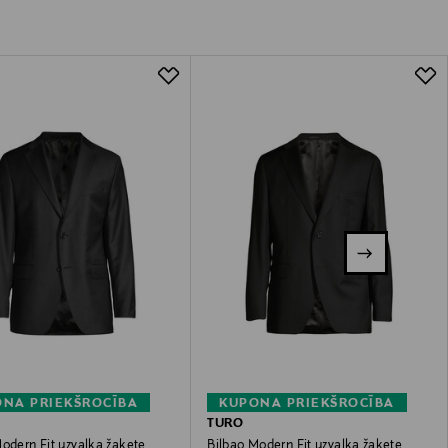
NA PRIEKŠROCĪBA
KUPONA PRIEKŠROCĪBA
TURO
odern Fit uzvalka žakete
Bilbao Modern Fit uzvalka žakete