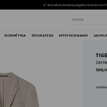
Bezmaksas standarta piegāde pirkumiem virs €
KOSMĒTIKA
DELIKATESS
MYSTOCKMANN
JAUNU
TIG
Jerr
Origin
399,0
Izvēlēti