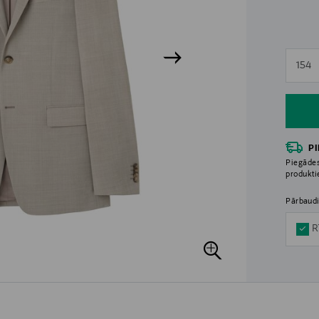
n
154
n
P
Piegādes
produkt
Pārbaudi
R