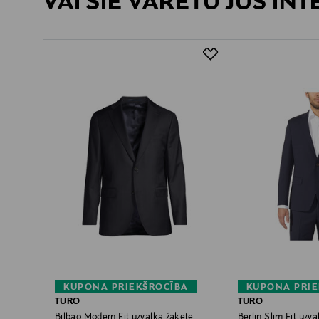
VAI ŠIE VARĒTU JŪS IN
KUPONA PRIEKŠROCĪBA
KUPONA PRIE
TURO
TURO
Bilbao Modern Fit uzvalka žakete
Berlin Slim Fit uzv