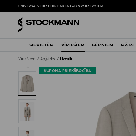
UNIVERSĀLVEIKALI UN DARBA LAIKS
PAKALPOJUMI
SIEVIETĒM
VĪRIEŠIEM
BĒRNIEM
MĀJAI
Vīriešiem
Apģērbs
Uzvalki
KUPONA PRIEKŠROCĪBA