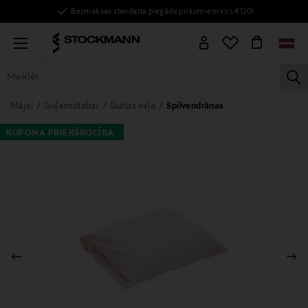
Bezmaksas standarta piegāde pirkumiem virs €120!
Menu
la
VISAS PRECES
SIEVIETĒM
VĪRIEŠIEM
BĒRNIEM
MĀJAI
Mājai
Guļamistabai
Gultas veļa
Spilvendrānas
KUPONA PRIEKŠROCĪBA