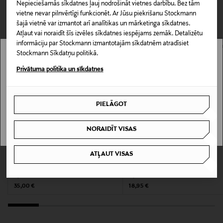
Nepieciešamās sīkdatnes ļauj nodrošināt vietnes darbību. Bez tām
grumbām. Izmantotie īpaši garie pavedieni garantē
CITI KLIENTI SKATĪJĀS ARĪ
Piegāde uz saņemšanas punktu
vietne nevar pilnvērtīgi funkcionēt. Ar Jūsu piekrišanu Stockmann
maigu pieskārienu un dziļu, tīru krāsu pat pēc gadiem
LASĪT VAIRĀK
0,00 € – 4,90 €
šajā vietnē var izmantot arī analītikas un mārketinga sīkdatnes.
ilgas lietošanas.
Atļaut vai noraidīt šīs izvēles sīkdatnes iespējams zemāk. Detalizētu
Produkta numurs
informāciju par Stockmann izmantotajām sīkdatnēm atradīsiet
Stockmann Sīkdatņu politikā.
165196549
Stockmann nav pieejams tavā valstī.
Privātuma politika un sīkdatnes
Delivery is not available in your Country.
Materiāls
100% kokvilna
PIELĀGOT
I UNDERSTAND
Mazgāšanas instrukcijas
NORAIDĪT VISAS
Mazgāšana veļas mašīnā
ATĻAUT VISAS
KUPONA PRIEKŠROCĪBA
KUPONA PRIEKŠROCĪBA
TEKLA
FINLAYSON
Mazgāšanas temperatūra
Spilvendrāna 50 x 60 cm
Spilvendrāna, 50 x 60 cm
60 °C
Original Price
Original Price
35,00 €
18,95 €
Krāsa