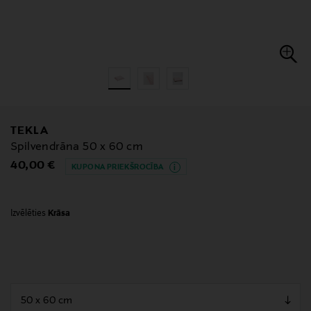
TEKLA
Spilvendrāna 50 x 60 cm
Original Price
40,00 €
KUPONA PRIEKŠROCĪBA
Izvēlēties
Krāsa
null
null