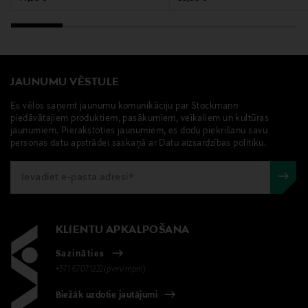
Digitālā adrese
customercare@teklafabrics.com
Atslēgvārdi
JAUNUMU VĒSTULE
Tekla, spilvendrāna, perkala kokvilna, organiskā
kokvilna, gultas veļa
Es vēlos saņemt jaunumu komunikāciju par Stockmann
piedāvātajiem produktiem, pasākumiem, veikaliem un kultūras
jaunumiem. Pierakstoties jaunumiem, es dodu piekrišanu savu
personas datu apstrādei saskaņā ar Datu aizsardzības politiku.
KLIENTU APKALPOŠANA
Sazināties
+371 67071222(pvm/mpm)
Biežāk uzdotie jautājumi