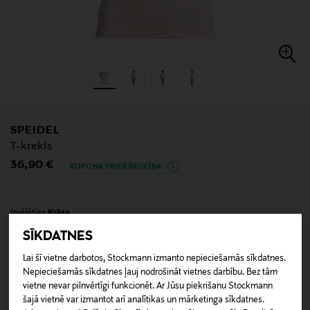
SPEIDEL
T-krekls
Original Price
36,90 €
KUPONA PRIEKŠROCĪBA
Izvēlēties
Krāsa
SĪKDATNES
Lai šī vietne darbotos, Stockmann izmanto nepieciešamās sīkdatnes.
Nepieciešamās sīkdatnes ļauj nodrošināt vietnes darbību. Bez tām
vietne nevar pilnvērtīgi funkcionēt. Ar Jūsu piekrišanu Stockmann
ATRAST SAVU IZMĒRU
šajā vietnē var izmantot arī analītikas un mārketinga sīkdatnes.