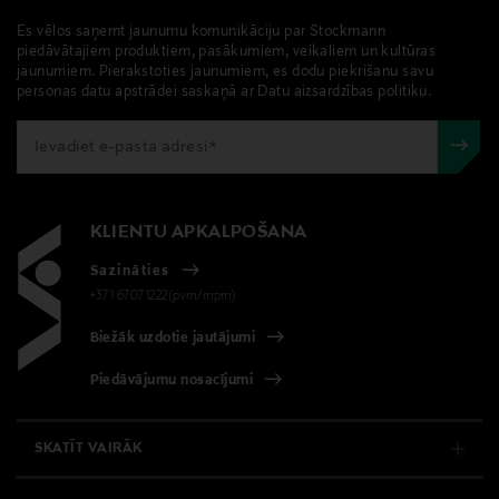
Piegāde uz saņemšanas punktu
47% modāls, 45% viskoze un 8% elastāns
Es vēlos saņemt jaunumu komunikāciju par Stockmann
0,00 € – 4,90 €
piedāvātajiem produktiem, pasākumiem, veikaliem un kultūras
jaunumiem. Pierakstoties jaunumiem, es dodu piekrišanu savu
Mazgāšanas instrukcijas
personas datu apstrādei saskaņā ar Datu aizsardzības politiku.
Mazgāšana veļas mašīnā
Informācija par izmēru
Modelis ir ģērbies 38. izmēra kreklā. Modeļa augums ir
KLIENTU APKALPOŠANA
179 cm, krūšu apkārtmērs 84 cm, gurnu apkārtmērs 92
cm un vidukļa izmērs 67 cm.
Sazināties
+371 67071222(pvm/mpm)
Krāsa
Biežāk uzdotie jautājumi
5629 HONEY
Piedāvājumu nosacījumi
Ražotājvalsts
RUMĀNIJA
SKATĪT VAIRĀK
Ražotāja daļas numurs