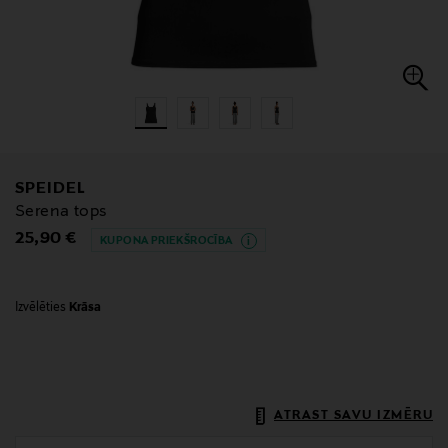
SPEIDEL
Serena tops
Original Price
25,90 €
KUPONA PRIEKŠROCĪBA
Izvēlēties
Krāsa
ATRAST SAVU IZMĒRU