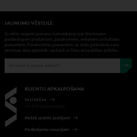
JAUNUMU VĒSTULE
Es vēlos saņemt jaunumu komunikāciju par Stockmann
piedāvātajiem produktiem, pasākumiem, veikaliem un kultūras
jaunumiem. Pierakstoties jaunumiem, es dodu piekrišanu savu
personas datu apstrādei saskaņā ar Datu aizsardzības politiku.
KLIENTU APKALPOŠANA
Sazināties
+371 67071222(pvm/mpm)
Biežāk uzdotie jautājumi
Piedāvājumu nosacījumi