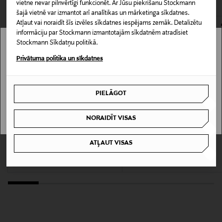
0,00 € – 4,90 €
vietne nevar pilnvērtīgi funkcionēt. Ar Jūsu piekrišanu Stockmann
šajā vietnē var izmantot arī analītikas un mārketinga sīkdatnes.
Mazgāšanas instrukcijas
Atļaut vai noraidīt šīs izvēles sīkdatnes iespējams zemāk. Detalizētu
informāciju par Stockmann izmantotajām sīkdatnēm atradīsiet
Mazgāšana veļas mašīnā
Stockmann Sīkdatņu politikā.
Stockmann nav pieejams tavā valstī.
Privātuma politika un sīkdatnes
Informācija par izmēru
Delivery is not available in your Country.
Modele valkā 38. izmēra topu. Modeles augums ir 179
cm, krūšu apkārtmērs 84 cm, gurnu apkārtmērs 92 cm
PIELĀGOT
I UNDERSTAND
un vidukļa apkārtmērs 67 cm.
NORAIDĪT VISAS
Krāsa
KUPONA PRIEKŠROCĪBA
KUPONA PRIEKŠROCĪBA
ATĻAUT VISAS
990 BLACK
MARIE JO
SPEIDEL
Avero tops
Lace Edition tops
Original Price
Original Price
72,90 €
25,90 €
Ražotājvalsts
RUMĀNIJA
Ražotāja daļas numurs