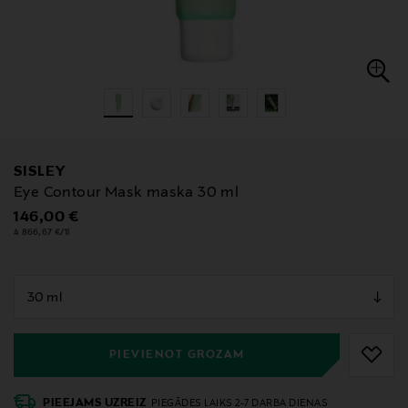
SISLEY
Eye Contour Mask maska 30 ml
Original Price
146,00 €
4 866,67 €/1l
null
null
PIEVIENOT GROZAM
PIEEJAMS UZREIZ
PIEGĀDES LAIKS 2-7 DARBA DIENAS