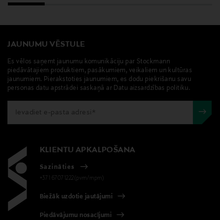
ACRYLATES COPOLYMER, TOCOPHERYL ACETATE,
ROSA CENTIFOLIA FLOWER WATER, PANTHENOL,
ALLANTOIN, BISABOLOL, TILIA CORDATA EXTRACT,
JAUNUMU VĒSTULE
MALACHITE EXTRACT, ARNICA MONTANA FLOWER
EXTRACT, GINKGO BILOBA LEAF EXTRACT, AESCULUS
Es vēlos saņemt jaunumu komunikāciju par Stockmann
HIPPOCASTANUM (HORSE CHESTNUT) SEED
piedāvātajiem produktiem, pasākumiem, veikaliem un kultūras
jaunumiem. Pierakstoties jaunumiem, es dodu piekrišanu savu
EXTRACT, ALGAE EXTRACT, ROSA DAMASCENA
personas datu apstrādei saskaņā ar Datu aizsardzības politiku.
FLOWER OIL, HYDROGENATED POLYISOBUTENE, PEG-
40 HYDROGENATED CASTOR OIL, ACRYLATES/C10-30
ALKYL ACRYLATE CROSSPOLYMER, PHOSPHOLIPIDS,
POLYGLYCERYL-10 STEARATE, ETHYLHEXYLGLYCERIN,
DISODIUM EDTA, CITRIC ACID, SODIUM HYDROXIDE,
KLIENTU APKALPOŠANA
DEHYDROACETIC ACID, TOCOPHEROL,
PHENOXYETHANOL, POTASSIUM SORBATE, SODIUM
Sazināties
BENZOATE, CITRONELLOL, GERANIOL.
+371 67071222(pvm/mpm)
Biežāk uzdotie jautājumi
Ražotājvalsts
FRANCIJA
Piedāvājumu nosacījumi