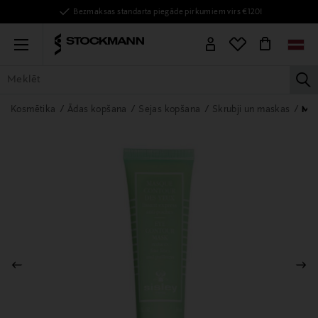
Bezmaksas standarta piegāde pirkumiem virs €120!
Menu
la
VISAS PRECES
SIEVIETĒM
VĪRIEŠIEM
BĒRNIEM
MĀJAI
Kosmētika
Ādas kopšana
Sejas kopšana
Skrubji un maskas
Ma