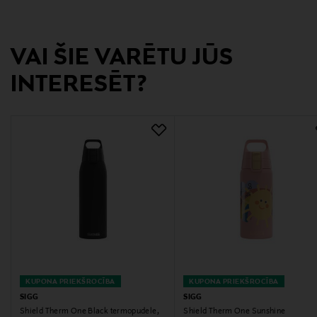
MULTICOLOUR
Izmērs
VAI ŠIE VARĒTU JŪS
0.5 L
INTERESĒT?
Ražotāja daļas numurs
6022.60
Ražotājs
Bonge Oy
Ražotāja adrese
Bonge Oy, Itälahdenkatu 25, 00210 Helsinki, Finland
Digitālā adrese
KUPONA PRIEKŠROCĪBA
KUPONA PRIEKŠROCĪBA
service@bonge.fi
SIGG
SIGG
Shield Therm One Black termopudele,
Shield Therm One Sunshine