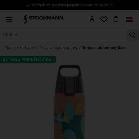
Bezmaksas standarta piegāde pirkumiem virs €120!
Menu
la
VISAS PRECES
SIEVIETĒM
VĪRIEŠIEM
BĒRNIEM
MĀJAI
Mājai
Virtuvei
Tēja, kafija un ūdens
Termosi un termokrūzes
KUPONA PRIEKŠROCĪBA