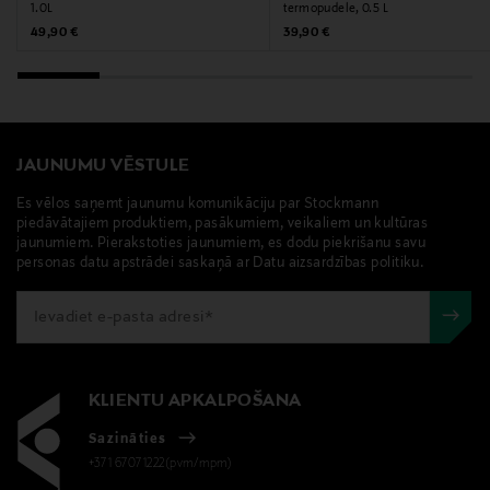
1.0L
termopudele, 0.5 L
Atslēgvārdi
Original Price
Original Price
49,90 €
39,90 €
Sigg, termopudele, mājas, ceļojumiem
JAUNUMU VĒSTULE
Es vēlos saņemt jaunumu komunikāciju par Stockmann
piedāvātajiem produktiem, pasākumiem, veikaliem un kultūras
jaunumiem. Pierakstoties jaunumiem, es dodu piekrišanu savu
personas datu apstrādei saskaņā ar Datu aizsardzības politiku.
KLIENTU APKALPOŠANA
Sazināties
+371 67071222(pvm/mpm)