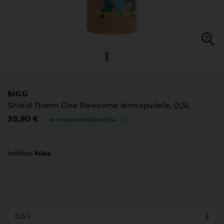
SIGG
Shield Therm One Rawsome termopudele, 0,5L
Original Price
39,90 €
KUPONA PRIEKŠROCĪBA
Izvēlēties
Krāsa
null
null