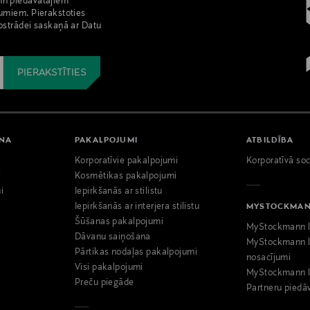
nn piedāvātajiem
umiem. Pierakstoties
pstrādei saskaņā ar Datu
ANA
PAKALPOJUMI
ATBILDĪBA
Korporatīvie pakalpojumi
Korporatīvā soc
i
Kosmētikas pakalpojumi
i
Iepirkšanās ar stilistu
Iepirkšanās ar interjera stilistu
MYSTOCKMA
Šūšanas pakalpojumi
MyStockmann l
Dāvanu saiņošana
MyStockmann l
Pārtikas nodaļas pakalpojumi
nosacījumi
Visi pakalpojumi
MyStockmann l
Preču piegāde
Partneru piedā