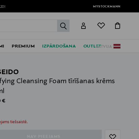
MYSTOCKMANN
120!
label.header.go
MI
PREMIUM
IZPĀRDOŠANA
OUTLET
LATVIJA
SEIDO
ifying Cleansing Foam tīrīšanas krēms
ml
al Price
 €
ull
ull
jams tiešsaistē.
NAV PIEEJAMS