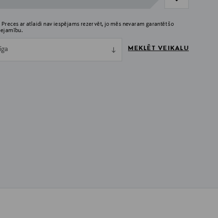
 Preces ar atlaidi nav iespējams rezervēt, jo mēs nevaram garantēt šo
eejamību.
MEKLĒT VEIKALU
īga