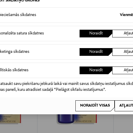
DĪT SĪKDATŅU GRUPAS
0,00 €
ieciešamās sīkdatnes
Vienmēr
 pasūtījuma saņemšanas brīža. Atgriešana ir bezmaksas, un par to nav 
0,00 € – 4,90 €
sonalizēta satura sīkdatnes
Noraidīt
Atļau
ogotas preces, ja to zīmogs ir atvērts. Aizzīmogotiem kosmētikas un da
iepakojumā.
TERESĒT?
ketinga sīkdatnes
Noraidīt
Atļau
lītiskās sīkdatnes
Noraidīt
Atļau
 atsaukt savu piekrišanu jebkurā laikā vai mainīt savus sīkdatņu iestatījumus sīk
nas panelī, kuru atradīsiet sadaļā “Pielāgot sīkfailu iestatījumus”.
NORAIDĪT VISAS
ATĻAUT