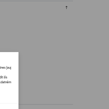
nes ļauj
nland
īt šīs
īkdatnēm