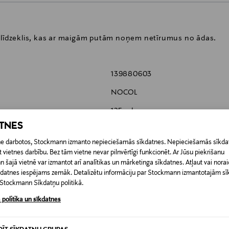
s līdzeklis, kas ar maigām putām noņem netīrumus no ādas.
139880603
NOCOL
125 ml
ATNES
Sirowa Finland Ltd Oy
etne darbotos, Stockmann izmanto nepieciešamās sīkdatnes. Nepieciešamās sīkdat
Miestentie 9 C, 02150 Espoo, Fi
 vietnes darbību. Bez tām vietne nevar pilnvērtīgi funkcionēt. Ar Jūsu piekrišanu
šajā vietnē var izmantot arī analītikas un mārketinga sīkdatnes. Atļaut vai noraid
kuluttajapalvelu@sirowa.com
īkdatnes iespējams zemāk. Detalizētu informāciju par Stockmann izmantotajām s
t Stockmann Sīkdatņu politikā.
tīrīšanas putas, tīrīšanas krēms
 politika un sīkdatnes