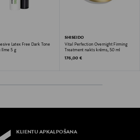
SHISEIDO
esive Latex Free Dark Tone
Vital Perfection Overnight Firming
 līme 5 g
Treatment nakts krēms, 50 ml
 Price
Original Price
176,00 €
KLIENTU APKALPOŠANA