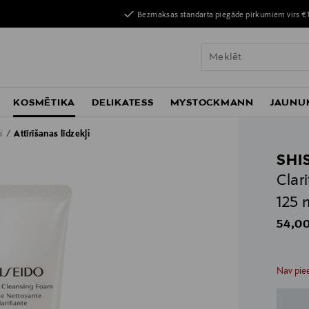
Bezmaksas standarta piegāde pirkumiem virs €
KOSMĒTIKA
DELIKATESS
MYSTOCKMANN
JAUNU
ļi
Attīrīšanas līdzekļi
SHI
Clar
125 
Origin
54,00
n
n
Nav piee