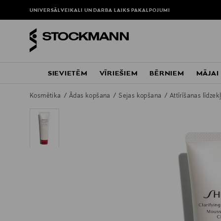
UNIVERSĀLVEIKALI UN DARBA LAIKS
PAKALPOJUMI
SIEVIETĒM
VĪRIEŠIEM
BĒRNIEM
MĀJAI
Kosmētika
Ādas kopšana
Sejas kopšana
Attīrīšanas līdzek