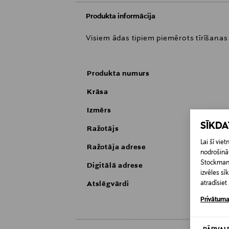
Produkta informācija
Visiem ādas tipiem piemērots tīrīšana
Produkta numurs
Krāsa
Izmērs
SĪKD
Ražotājs
Lai šī vi
Ražotāja adrese
nodrošināt
Stockmann 
Digitālā adrese
izvēles s
atradīsie
Atslēgvārdi
Privātuma