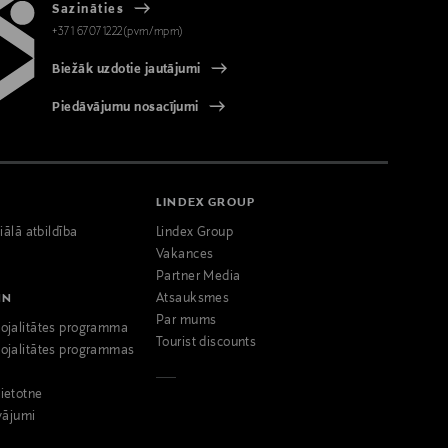
Sazināties
+371 67071222(pvm/mpm)
Biežāk uzdotie jautājumi
Piedāvājumu nosacījumi
LINDEX GROUP
iālā atbildība
Lindex Group
Vakances
Partner Media
NN
Atsauksmes
Par mums
ojalitātes programma
Tourist discounts
ojalitātes programmas
ietotne
vājumi