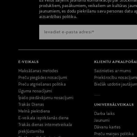
Es vēlos saņemt jaunumu komunikāciju par Stockma
produktiem, pasākumiem, veikaliem un kultūras jaun
jaunumiem, es dodu piekrišanu savu personas datu a
aizsardzības politiku.
E-VEIKALS
KLIENTU APKALPOŠ
Maksāšanas metodes
Sazinieties ar mums
Preču piegādes nosacījumi
Priekšrocību nosacījum
Preču atgriešanas politika
Biežāk uzdotie jautājum
Līguma nosacījumi
Īpašo piedāvājumu nosacījumi
Trakās Dienas
UNIVERSĀLVEIKALS
Melnā piektdiena
Darba laiks
E-veikala iepirkšanās diena
Jaunumi
Trakās dienas internetveikala
Dāvanu kartes
piekļūstamība
Preču maiņas politika