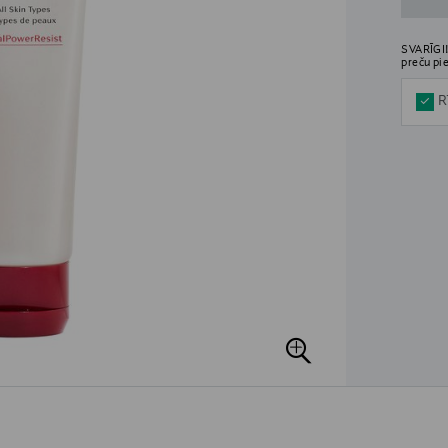
SVARĪGI!
preču pi
R