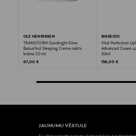
OLE HENRIKSEN
SHISEIDO
TRANSFORM Goodnight Glow
Vital Perfection Up
Bakuchiol Sleeping Creme nakts
Advanced Cream uz
krēms 50 ml
50ml
Original Price
Original Price
67,00 €
138,00 €
JAUNUMU VĒSTULE