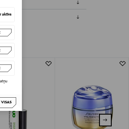
 aktīvs
jāpaziņo iepriekš. Veselības un higiēnas
t
biskiem līdzekļiem, kas tiek atdoti
t
t
datņu
 VISAS