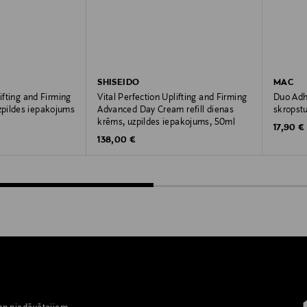
SHISEIDO
MAC
lifting and Firming
Vital Perfection Uplifting and Firming
Duo Adh
pildes iepakojums
Advanced Day Cream refill dienas
skropstu
krēms, uzpildes iepakojums, 50ml
Original
17,90 €
Original Price
138,00 €