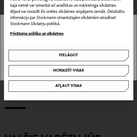
dizains un augstas kvalitātes materiāls padara to par
šajā vietnē var izmantot arī analītikas un mārketinga sīkdatnes.
viegli kombinējamu garderobes sastāvdaļu.
Materiāls
Atļaut vai noraidīt šīs izvēles sīkdatnes iespējams zemāk. Detalizētu
informāciju par Stockmann izmantotajām sīkdatnēm atradīsiet
100% kokvilna
Stockmann Sīkdatņu politikā.
Stockmann nav pieejams tavā valstī.
Privātuma politika un sīkdatnes
Krāsa
Delivery is not available in your Country.
BRIGHT WHITE
PIELĀGOT
I UNDERSTAND
Ražotājvalsts
BANGLADEŠA
NORAIDĪT VISAS
IZPĀRDOŠANA 40%
KUPONA PRIEKŠROCĪBA
MARC O'POLO
CALVIN KLEIN JEANS
Ražotāja daļas numurs
ATĻAUT VISAS
Džersija T-krekls
Monologo T-krekls
16101492
Discounted Price
Original Price
Original Price
26,90 €
29,90 €
44,95 €
Ražotājs
Bestseller Wholesale Finland Oy
Ražotāja adrese