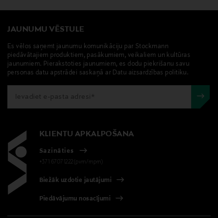
JAUNUMU VĒSTULE
Es vēlos saņemt jaunumu komunikāciju par Stockmann
piedāvātajiem produktiem, pasākumiem, veikaliem un kultūras
jaunumiem. Pierakstoties jaunumiem, es dodu piekrišanu savu
personas datu apstrādei saskaņā ar Datu aizsardzības politiku.
KLIENTU APKALPOŠANA
Sazināties
+371 67071222(pvm/mpm)
Biežāk uzdotie jautājumi
Piedāvājumu nosacījumi