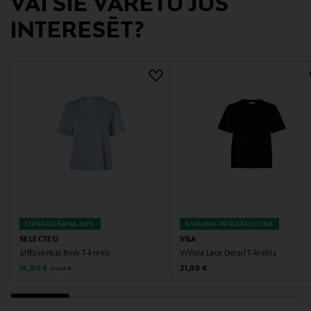
VAI ŠIE VARĒTU JŪS
Lars Sonckin Kaari 6, 02600 Espoo, Finland
INTERESĒT?
Digitālā adrese
contact@bestseller.com
Atslēgvārdi
krekls, trikotāžas krekls, kokvilnas krekls, Selected,
sieviešu krekls
IZPĀRDOŠANA 40%
KUPONA PRIEKŠROCĪBA
SELECTED
VILA
SlfEssential Boxy T-krekls
ViVora Lace Detail T-krekls
Discounted Price
Original Price
Original Price
14,90 €
21,99 €
24,99 €