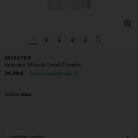
SELECTED
Selected SlfAssia Detail T-krekls
Original Price
24,99 €
KUPONA PRIEKŠROCĪBA
Izvēlēties
Krāsa
null