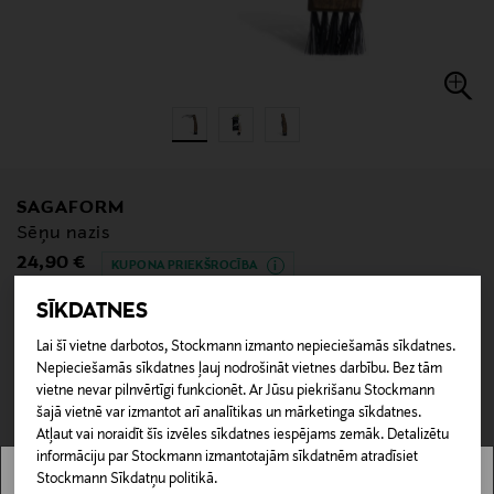
SAGAFORM
Sēņu nazis
Original Price
24,90 €
KUPONA PRIEKŠROCĪBA
SĪKDATNES
Lai šī vietne darbotos, Stockmann izmanto nepieciešamās sīkdatnes.
null
Nepieciešamās sīkdatnes ļauj nodrošināt vietnes darbību. Bez tām
null
vietne nevar pilnvērtīgi funkcionēt. Ar Jūsu piekrišanu Stockmann
Nav pieejams tiešsaistē.
šajā vietnē var izmantot arī analītikas un mārketinga sīkdatnes.
Atļaut vai noraidīt šīs izvēles sīkdatnes iespējams zemāk. Detalizētu
NAV PIEEJAMS
informāciju par Stockmann izmantotajām sīkdatnēm atradīsiet
Stockmann Sīkdatņu politikā.