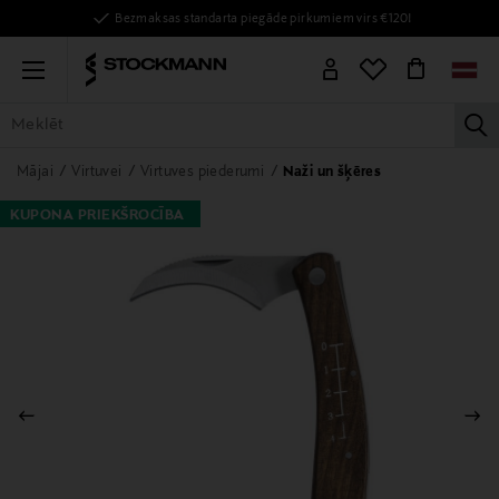
Bezmaksas standarta piegāde pirkumiem virs €120!
Menu
la
VISAS PRECES
SIEVIETĒM
VĪRIEŠIEM
BĒRNIEM
MĀJAI
Mājai
Virtuvei
Virtuves piederumi
Naži un šķēres
KUPONA PRIEKŠROCĪBA