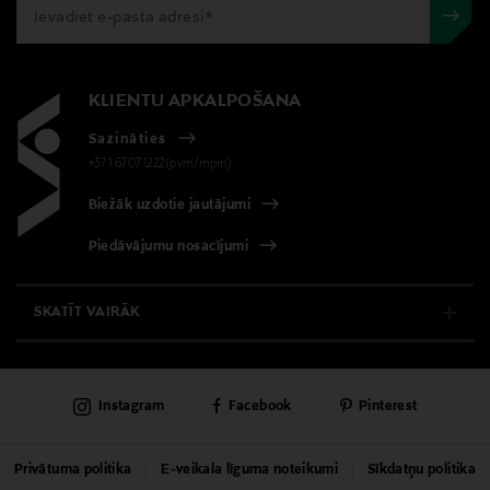
Pituus
13.5 cm
KLIENTU APKALPOŠANA
Izmērs
13,5 cm
Sazināties
+371 67071222(pvm/mpm)
Ražotāja daļas numurs
Biežāk uzdotie jautājumi
5017685
Piedāvājumu nosacījumi
SKATĪT VAIRĀK
E-VEIKALS
Instagram
Facebook
Pinterest
KLIENTU APKALPOŠANA
UNIVERSĀLVEIKALS
Privātuma politika
E-veikala līguma noteikumi
Sīkdatņu politika