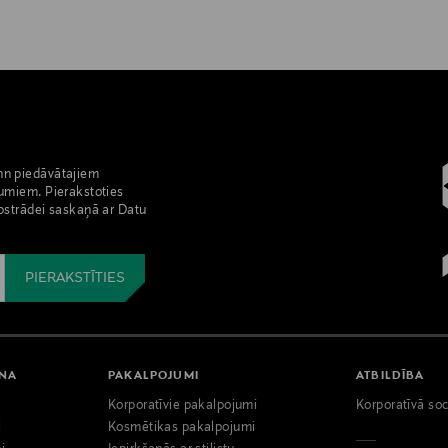
nn piedāvātajiem
umiem. Pierakstoties
pstrādei saskaņā ar Datu
ANA
PAKALPOJUMI
ATBILDĪBA
Korporatīvie pakalpojumi
Korporatīvā soc
i
Kosmētikas pakalpojumi