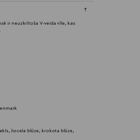
sē ir neuzkrītoša V-veida vīle, kas
.
 Denmark
kls, liocela blūze, krokota blūze,