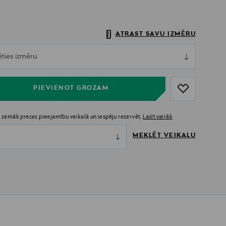
ATRAST SAVU IZMĒRU
ull
ēties izmēru
ull
PIEVIENOT GROZAM
 zemāk preces pieejamību veikalā un iespēju rezervēt.
Lasīt vairāk
MEKLĒT VEIKALU