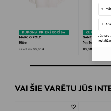
+
Mār
+
Ana
KUPONA PRIEKŠROCĪBA
KUPONA PRIE
Jūs varat
MARC O'POLO
GANT
iestatīša
Blūze
Poplīna blūze
Original Price
Original Price
99,95 €
119,90 €
sākot no
VAI ŠIE VARĒTU JŪS IN