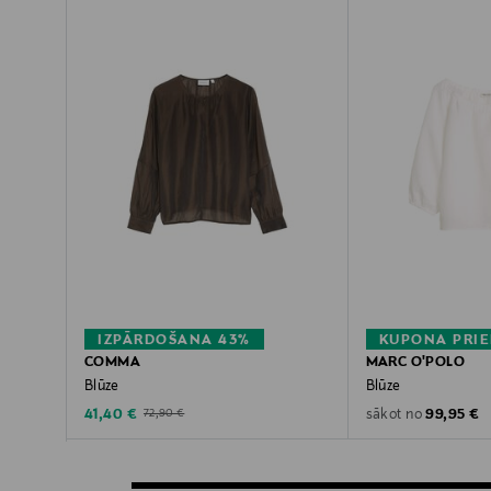
IZPĀRDOŠANA 43%
KUPONA PRIE
COMMA
MARC O'POLO
Blūze
Blūze
Discounted Price
Original P
Original Price
41,40 €
99,95 €
sākot no
72,90 €