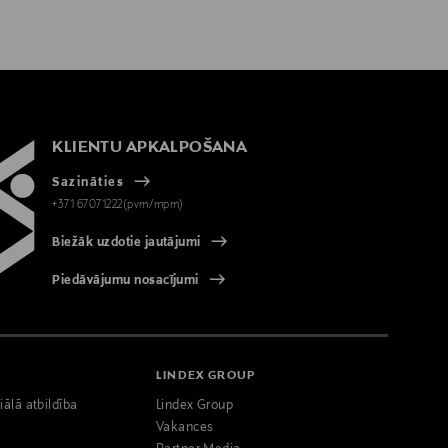
KLIENTU APKALPOŠANA
Sazināties
+371 67071222(pvm/mpm)
Biežāk uzdotie jautājumi
Piedāvājumu nosacījumi
LINDEX GROUP
iālā atbildība
Lindex Group
Vakances