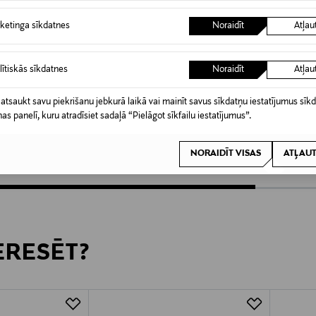
ketinga sīkdatnes
Noraidīt
Atļau
lītiskās sīkdatnes
Noraidīt
Atļau
KŠROCĪBA
IZPĀ
 atsaukt savu piekrišanu jebkurā laikā vai mainīt savus sīkdatņu iestatījumus sīk
ORIGINAL STORY
COMM
nas panelī, kuru atradīsiet sadaļā “Pielāgot sīkfailu iestatījumus”.
Pellavapaitapusero
Blūze
Original Price
Discoun
230,00 €
41,40 €
NORAIDĪT VISAS
ATĻAUT
TERESĒT?