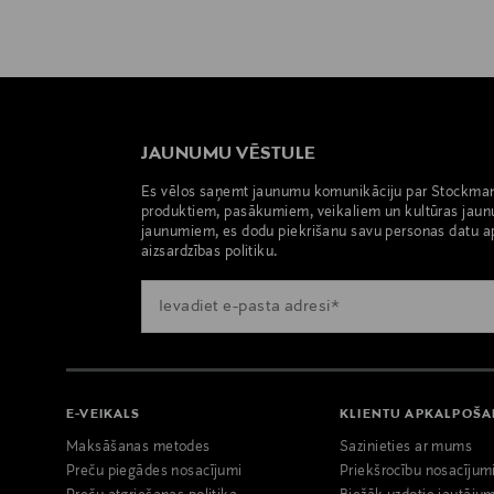
JAUNUMU VĒSTULE
Es vēlos saņemt jaunumu komunikāciju par Stockma
produktiem, pasākumiem, veikaliem un kultūras jaun
jaunumiem, es dodu piekrišanu savu personas datu a
aizsardzības politiku.
E-VEIKALS
KLIENTU APKALPOŠ
Maksāšanas metodes
Sazinieties ar mums
Preču piegādes nosacījumi
Priekšrocību nosacījum