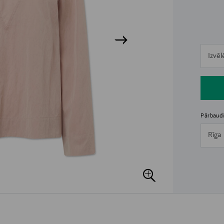
n
Izvēl
n
Pārbaudi
Rīga