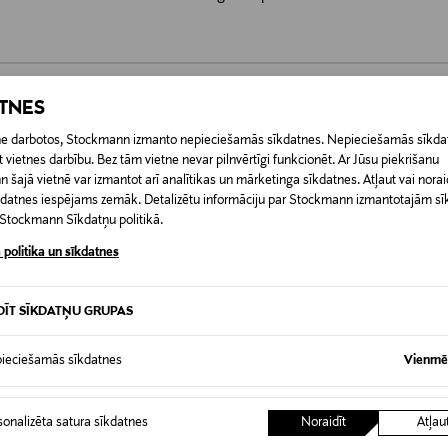
ATNES
0,00 €
etne darbotos, Stockmann izmanto nepieciešamās sīkdatnes. Nepieciešamās sīkdat
 vietnes darbību. Bez tām vietne nevar pilnvērtīgi funkcionēt. Ar Jūsu piekrišanu
RĪ
0,00 € – 4,90 €
šajā vietnē var izmantot arī analītikas un mārketinga sīkdatnes. Atļaut vai noraid
īkdatnes iespējams zemāk. Detalizētu informāciju par Stockmann izmantotajām s
t Stockmann Sīkdatņu politikā.
 politika un sīkdatnes
DĪT SĪKDATŅU GRUPAS
ieciešamās sīkdatnes
Vienmēr
sonalizēta satura sīkdatnes
Noraidīt
Atļau