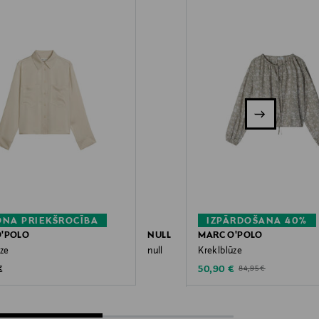
NA PRIEKŠROCĪBA
IZPĀRDOŠANA 40%
O'POLO
NULL
MARC O'POLO
ūze
null
Kreklblūze
 Price
Discounted Price
Original Price
€
50,90 €
84,95 €