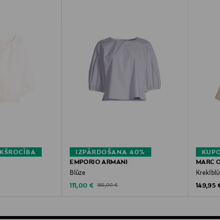
KŠROCĪBA
IZPĀRDOŠANA 40%
KUPO
EMPORIO ARMANI
MARC 
Blūze
Kreklbl
rice
Discounted Price
Original
Original Price
111,00 €
149,95 
185,00 €