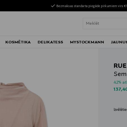
Bezmaksas standarta piegāde pirkumiem virs €
KOSMĒTIKA
DELIKATESS
MYSTOCKMANN
JAUNU
RUE
Semi
42% at
Disco
137,4
Izvēlēti