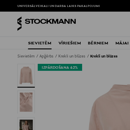
UNIVERSĀLVEIKALI UN DARBA LAIKS
PAKALPOJUMI
SIEVIETĒM
VĪRIEŠIEM
BĒRNIEM
MĀJAI
Sievietēm
Apģērbs
Krekli un blūzes
Krekli un blūzes
IZPĀRDOŠANA 42%