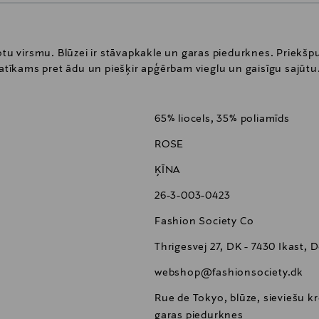
otu virsmu. Blūzei ir stāvapkakle un garas piedurknes. Priekšpu
patīkams pret ādu un piešķir apģērbam vieglu un gaisīgu sajūtu
65% liocels, 35% poliamīds
ROSE
ĶĪNA
26-3-003-0423
Fashion Society Co
Thrigesvej 27, DK - 7430 Ikast,
webshop@fashionsociety.dk
Rue de Tokyo, blūze, sieviešu kre
garas piedurknes