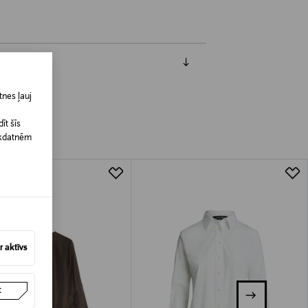
nes ļauj
īt šīs
īkdatnēm
 aktīvs
t