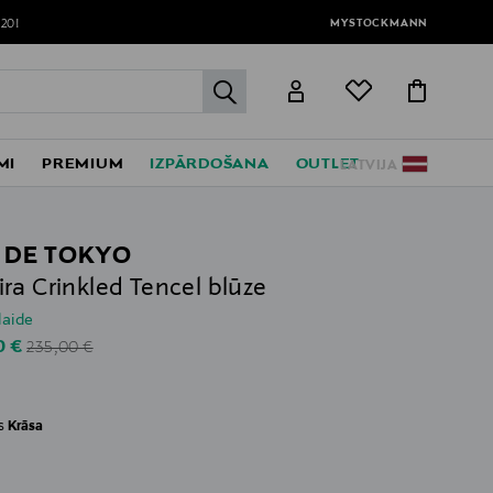
MYSTOCKMANN
120!
label.header.go
MI
PREMIUM
IZPĀRDOŠANA
OUTLET
LATVIJA
 DE TOKYO
ra Crinkled Tencel blūze
laide
Original Price
unted Price
0 €
235,00 €
es
Krāsa