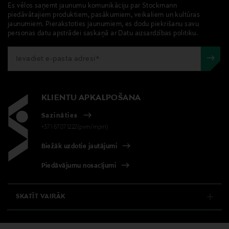
Es vēlos saņemt jaunumu komunikāciju par Stockmann
piedāvātajiem produktiem, pasākumiem, veikaliem un kultūras
jaunumiem. Pierakstoties jaunumiem, es dodu piekrišanu savu
personas datu apstrādei saskaņā ar Datu aizsardzības politiku.
KLIENTU APKALPOŠANA
Sazināties
+371 67071222(pvm/mpm)
Biežāk uzdotie jautājumi
Piedāvājumu nosacījumi
SKATĪT VAIRĀK
E-VEIKALS