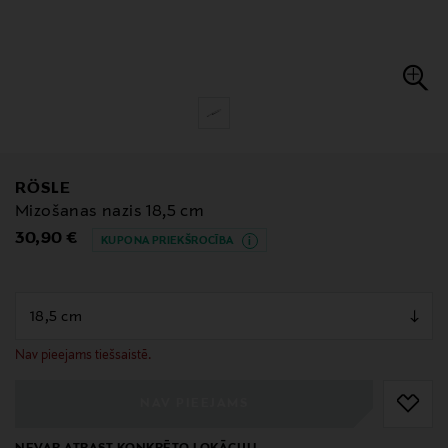
RÖSLE
Mizošanas nazis 18,5 cm
Original Price
30,90 €
KUPONA PRIEKŠROCĪBA
null
null
Nav pieejams tiešsaistē.
NAV PIEEJAMS