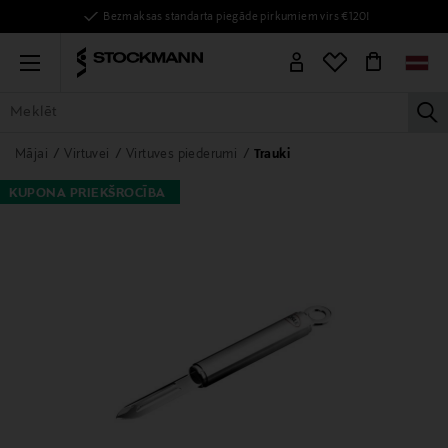
Bezmaksas standarta piegāde pirkumiem virs €120!
Menu
la
VISAS PRECES
SIEVIETĒM
VĪRIEŠIEM
BĒRNIEM
MĀJAI
Mājai
Virtuvei
Virtuves piederumi
Trauki
KUPONA PRIEKŠROCĪBA