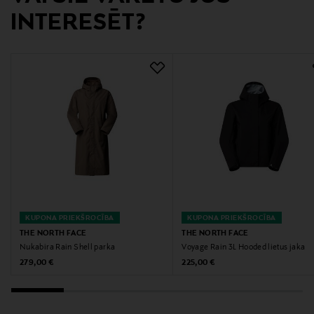
Rohnisch Sport AB
INTERESĒT?
Ražotāja adrese
Pappersbruksallén 2, 702 15, Örebro, Sweden
Digitālā adrese
sales@rohnisch.com
Atslēgvārdi
ūdensnecaurlaidīga jaka, lietusmētelis, ūdensdroša
jaka, sporta jaka, Röhnisch, apvalka jaka
KUPONA PRIEKŠROCĪBA
KUPONA PRIEKŠROCĪBA
THE NORTH FACE
THE NORTH FACE
Nukabira Rain Shell parka
Voyage Rain 3L Hooded lietus jaka
Original Price
Original Price
279,00 €
225,00 €