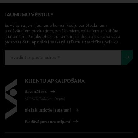
JAUNUMU VĒSTULE
Es vēlos saņemt jaunumu komunikāciju par Stockmann
piedāvātajiem produktiem, pasākumiem, veikaliem un kultūras
jaunumiem. Pierakstoties jaunumiem, es dodu piekrišanu savu
personas datu apstrādei saskaņā ar Datu aizsardzības politiku.
KLIENTU APKALPOŠANA
Sazināties
+371 67071222(pvm/mpm)
Biežāk uzdotie jautājumi
Piedāvājumu nosacījumi