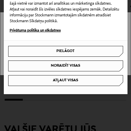
Materiāls
šajā vietnē var izmantot arī analītikas un mārketinga sīkdatnes.
Atļaut vai noraidīt šīs izvēles sīkdatnes iespējams zemāk. Detalizētu
Sintētika
informāciju par Stockmann izmantotajām sīkdatnēm atradīsiet
Stockmann Sīkdatņu politikā.
Kopšanas instrukcijas
Stockmann nav pieejams tavā valstī.
Privātuma politika un sīkdatnes
Mazgāt 30 °C, nebalināt, gludināt zemā temperatūrā,
Delivery is not available in your Country.
neveikt ķīmisko tīrīšanu, nežāvēt veļas žāvētājā
PIELĀGOT
I UNDERSTAND
Krāsa
0001 BLACK
NORAIDĪT VISAS
KUPONA PRIEKŠROCĪBA
THE NORTH FACE
CANADA GOOSE
Ražotājvalsts
ATĻAUT VISAS
Nukabira Rain Shell parka
HyBridge Wide Quilt Knit jaka
Original Price
Original Price
VJETNAMA
279,00 €
775,00 €
Ražotāja daļas numurs
110581
VAI ŠIE VARĒTU JŪS
Ražotājs