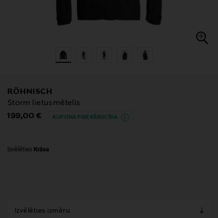
RÖHNISCH
Storm lietusmētelis
Original Price
199,00 €
KUPONA PRIEKŠROCĪBA
Izvēlēties
Krāsa
null
null