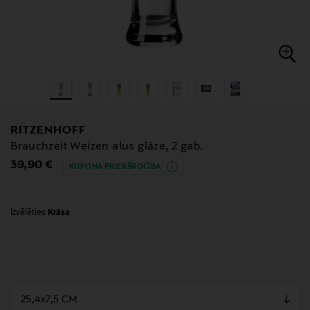
RITZENHOFF
Brauchzeit Weizen alus glāze, 2 gab.
Original Price
39,90 €
KUPONA PRIEKŠROCĪBA
Izvēlēties
Krāsa
null
null