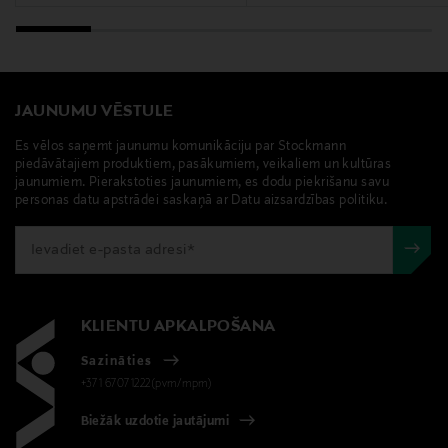
JAUNUMU VĒSTULE
Es vēlos saņemt jaunumu komunikāciju par Stockmann
piedāvātajiem produktiem, pasākumiem, veikaliem un kultūras
jaunumiem. Pierakstoties jaunumiem, es dodu piekrišanu savu
personas datu apstrādei saskaņā ar Datu aizsardzības politiku.
KLIENTU APKALPOŠANA
Sazināties
+371 67071222(pvm/mpm)
Biežāk uzdotie jautājumi