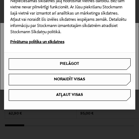
Nepieciešamās sīkdatnes ļauj nodrošināt vietnes darbību. Bez tām
CITI KLIENTI SKATĪJĀS ARĪ
Piegāde uz saņemšanas punktu
Produkta numurs
vietne nevar pilnvērtīgi funkcionēt. Ar Jūsu piekrišanu Stockmann
0,00 € – 4,90 €
šajā vietnē var izmantot arī analītikas un mārketinga sīkdatnes.
172074045
Atļaut vai noraidīt šīs izvēles sīkdatnes iespējams zemāk. Detalizētu
informāciju par Stockmann izmantotajām sīkdatnēm atradīsiet
Materiāls
Stockmann Sīkdatņu politikā.
Stockmann nav pieejams tavā valstī.
100 % stikla
Privātuma politika un sīkdatnes
Delivery is not available in your Country.
Kopšanas instrukcijas
PIELĀGOT
I UNDERSTAND
Var mazgāt trauku mazgājamajā mašīnā
NORAIDĪT VISAS
Krāsa
BLACK AND BLUE
KUPONA PRIEKŠROCĪBA
KUPONA PRIEKŠROCĪBA
ATĻAUT VISAS
RITZENHOFF
IITTALA
Brauchzeit alus glāzes, 2 gab.
Tapio alus glāzes 30 cl, 2 gab.
Izmērs
Original Price
Original Price
42,90 €
95,00 €
25,4x7,5 CM
Ražotāja daļas numurs